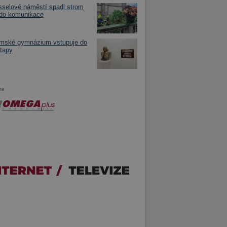
selově náměstí spadl strom
 do komunikace
imské gymnázium vstupuje do
tapy
ma