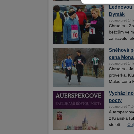
Lednovou 
Dymák
vydáno před 14 l
Chrudim - Za
běžcům velmi
zahrávalo, al
Sněhová po
cena Mona
vydáno před 14 l
Chrudim - Ja
prověrka. Kl
Malou cenu 
Vychází no
pocty
vydáno před 7 tý
Auerspergové
z Kraňska (Sl
století...
Cel