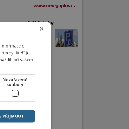
omentovanější články
×
arkovací automaty se
ily. Chrudimáci si je chválí
 Informace o
tnery, kteří je
máždili při vašem
Nezařazené
soubory
E PŘIJMOUT