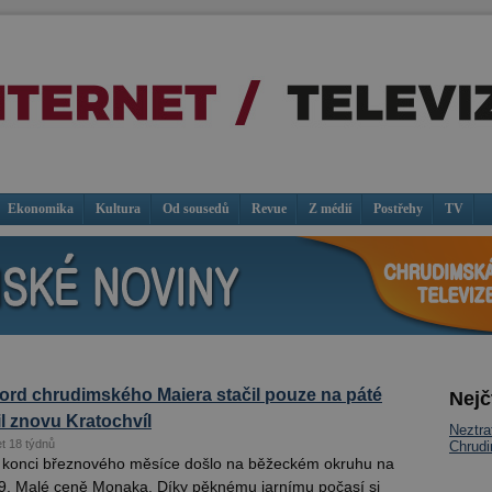
Ekonomika
Kultura
Od sousedů
Revue
Z médií
Postřehy
TV
ord chrudimského Maiera stačil pouze na páté
Nejč
il znovu Kratochvíl
Neztra
et 18 týdnů
Chrudi
 konci březnového měsíce došlo na běžeckém okruhu na
. Malé ceně Monaka. Díky pěknému jarnímu počasí si