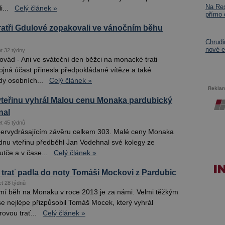
Na Res
...
Celý článek »
přímo
atři Gdulové zopakovali ve vánočním běhu
Chrud
nové e
et 32 týdny
ovád - Ani ve sváteční den běžci na monacké trati
ojná účast přinesla předpokládané vítěze a také
dy osobních...
Celý článek »
Rekla
vteřinu vyhrál Malou cenu Monaka pardubický
nal
et 45 týdnů
ervydrásajícím závěru celkem 303. Malé ceny Monaka
dnu vteřinu předběhl Jan Vodehnal své kolegy ze
utče a v čase...
Celý článek »
trať padla do noty Tomáši Mockovi z Pardubic
et 28 týdnů
ní běh na Monaku v roce 2013 je za námi. Velmi těžkým
 nejlépe přizpůsobil Tomáš Mocek, který vyhrál
rovou trať...
Celý článek »