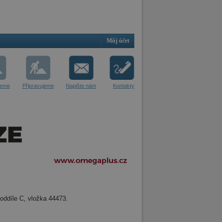
Můj účet
jeme
Připravujeme
Napište nám
Kontakty
oddíle C, vložka 44473.