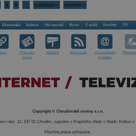
8
9
…
následující ›
poslední »
Ekonomika
Kultura
Od sousedů
Revue
Z médií
Postřehy
TV
kazy
Práce pro
Reklama
RSS kanály
Zpravodajství
Připravu
noviny
e-mailem
Copyright © Chrudimské noviny s.r.o.
vo nám. 12, 537 01 Chrudim, zapsáno u Krajského úřadu v Hradci Královí v 
Všechna práva vyhrazena.