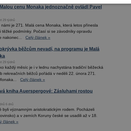
Malou cenu Monaka jednoznačně ovládl Pavel
et 29 týdnů
 námi je 271. Malá cena Monaka, která letos přinesla
 těžké podmínky. Počasí si se závodníky opravdu
e nakonec...
Celý článek »
krývka běžcům nevadí, na programu je Malá
ka
et 29 týdnů
ko každý měsíc je i v lednu nachystána tradiční běžecká
ub rekreačních běžců pořádá v neděli 22. února 271.
Monaka...
Celý článek »
vá kniha Auerspergové: Zásluhami rostou
dnů 6 dnů
 byli významným aristokratickým rodem. Pocházeli
ovinsko) a v zemích Koruny české se usadili až v 18.
ý článek »