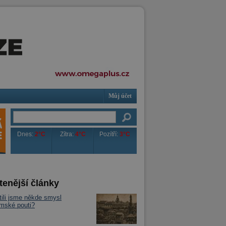
Můj účet
Dnes:
2°C
Zítra:
4°C
Pozítří:
3°C
tenější články
tili jsme někde smysl
mské pouti?