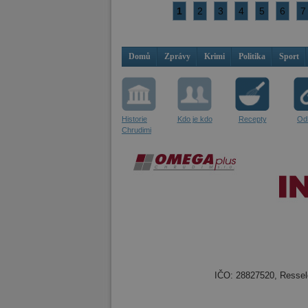
1
2
3
4
5
6
7
Domů
Zprávy
Krimi
Politika
Sport
Historie
Kdo je kdo
Recepty
Od
Chrudimi
IČO: 28827520, Resselo