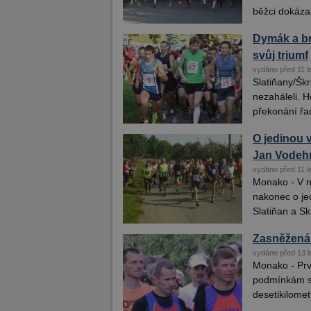
běžci dokázali
Dymák a br
svůj triumf
vydáno před 11 l
Slatiňany/Škr
nezaháleli. H
překonání řa
O jedinou 
Jan Vodeh
vydáno před 11 l
Monako - V n
nakonec o je
Slatiňan a Sk
Zasněžená 
vydáno před 13 l
Monako - Prv
podmínkám se
desetikilomet