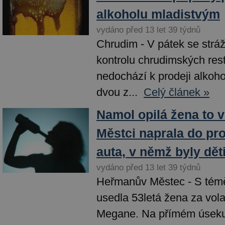
alkoholu mladistvým
vydáno před 13 let 39 týdnů
Chrudim - V pátek se stráž
kontrolu chrudimských res
nedochází k prodeji alkoh
dvou z...
Celý článek »
Namol opilá žena to
Městci naprala do pro
auta, v němž byly dět
vydáno před 13 let 39 týdnů
Heřmanův Městec - S témě
usedla 53letá žena za vol
Megane. Na přímém úseku 