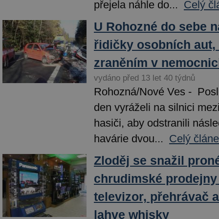
přejela náhle do...
Celý čl
U Rohozné do sebe na
řidičky osobních aut,
zraněním v nemocnic
vydáno před 13 let 40 týdnů
Rohozná/Nové Ves - Posle
den vyráželi na silnici mezi
hasiči, aby odstranili násl
havárie dvou...
Celý článe
Zloděj se snažil pron
chrudimské prodejny 
televizor, přehrávač 
lahve whisky