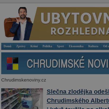
Domů
Zprávy
Krimi
Politika
Sport
Ekonomika
Kultura
Od 
Chrudimskenoviny.cz
Slečna zlodějka odeš
Chrudimského Albertu