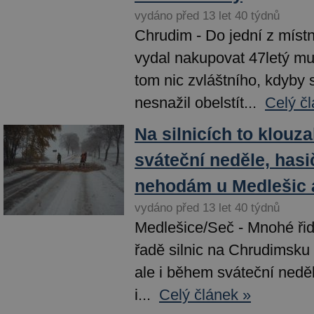
vydáno před 13 let 40 týdnů
Chrudim - Do jední z míst
vydal nakupovat 47letý mu
tom nic zvláštního, kdyby 
nesnažil obelstít...
Celý č
Na silnicích to klouz
sváteční neděle, hasič
nehodám u Medlešic 
vydáno před 13 let 40 týdnů
Medlešice/Seč - Mnohé řidi
řadě silnic na Chrudimsku 
ale i během sváteční nedě
i...
Celý článek »