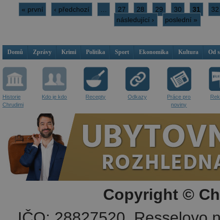
« první
‹ předchozí
…
27
28
29
30
31
32
následující ›
poslední »
Domů
Zprávy
Krimi
Politika
Sport
Ekonomika
Kultura
Od 
Historie
Kdo je kdo
Recepty
Odkazy
Práce pro
Rek
Chrudimi
noviny
Copyright © Ch
IČO: 28827520, Resselovo n