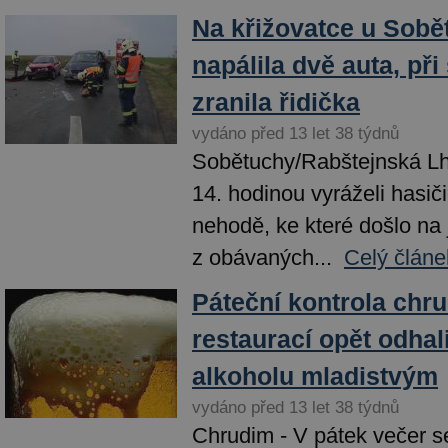
Na křižovatce u Sobě
napálila dvě auta, při
zranila řidička
vydáno před 13 let 38 týdnů
Sobětuchy/Rabštejnská Lho
14. hodinou vyráželi hasič
nehodě, ke které došlo na
z obávaných...
Celý článe
Páteční kontrola chr
restaurací opět odhal
alkoholu mladistvým
vydáno před 13 let 38 týdnů
Chrudim - V pátek večer se