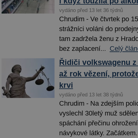
i když toužila po alko
vydáno před 13 let 36 týdnů
Chrudim - Ve čtvrtek po 15
strážníci voláni do prodejn
tam zadržela ženu z Hradce
bez zaplacení...
Celý člán
Řidiči volkswagenu z
až rok vězení, protož
krvi
vydáno před 13 let 38 týdnů
Chrudim - Na zdejším poli
vyslechl 30letý muž sděle
spáchání přečinu ohrožení
návykové látky. Začátkem.