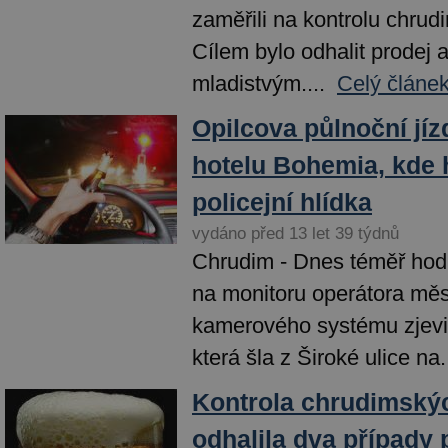
zaměřili na kontrolu chrud
Cílem bylo odhalit prodej 
mladistvým....
Celý článek
Opilcova půlnoční jíz
hotelu Bohemia, kde 
policejní hlídka
vydáno před 13 let 39 týdnů
Chrudim - Dnes téměř hodi
na monitoru operátora mě
kamerového systému zjevil
která šla z Široké ulice na.
Kontrola chrudimskýc
odhalila dva případy 