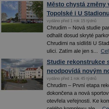
Město chystá změny 
Topolské i U Stadion
vydáno před 1 rok 15 týdnů
Chrudim – Nová studie pa
odhalit dosud skryté parko
Chrudimi na sídlišti U Sta
ulici. Zatím ale jen s...
Cel
Studie rekonstrukce 
neodpovídá novým 
vydáno před 1 rok 45 týdnů
Chrudim – První etapa rek
dokončena a nová sportovn
otevřela veřejnosti. Ke ko
celého komplexu ale...
Ce