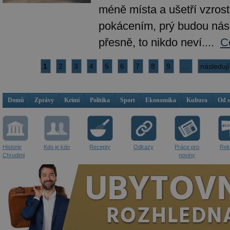
méně místa a ušetří vzrost
pokácením, prý budou násl
přesně, to nikdo neví....
C
1
2
3
4
5
6
7
8
9
…
následují
Domů
Zprávy
Krimi
Politika
Sport
Ekonomika
Kultura
Od 
Historie
Kdo je kdo
Recepty
Odkazy
Práce pro
Rek
Chrudimi
noviny