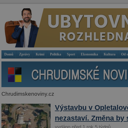
Domů
Zprávy
Krimi
Politika
Sport
Ekonomika
Kultura
Od 
Chrudimskenoviny.cz
Výstavbu v Opletalov
nezastaví. Změna by s
vydáno před 1 rok 5 týdnů