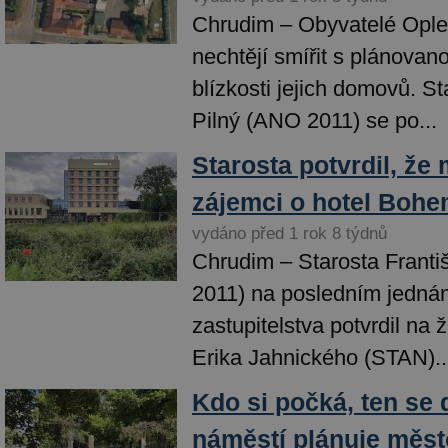
Chrudim – Obyvatelé Oplet
nechtějí smířit s plánovan
blízkosti jejich domovů. St
Pilný (ANO 2011) se po...
Starosta potvrdil, že 
zájemci o hotel Bohe
vydáno před 1 rok 8 týdnů
Chrudim – Starosta Franti
2011) na posledním jedná
zastupitelstva potvrdil na 
Erika Jahnického (STAN)..
Kdo si počká, ten se
náměstí plánuje měst