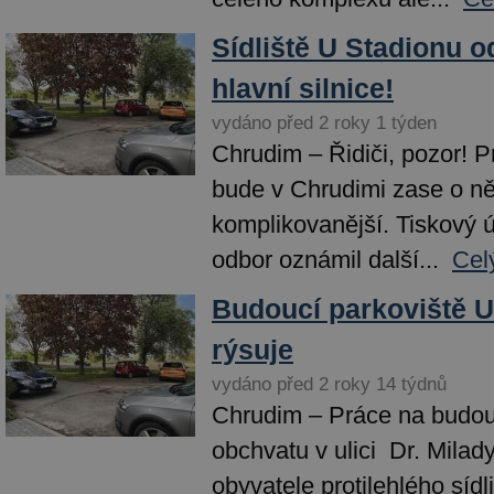
Sídliště U Stadionu o
hlavní silnice!
vydáno před 2 roky 1 týden
Chrudim – Řidiči, pozor! P
bude v Chrudimi zase o n
komplikovanější. Tiskový 
odbor oznámil další...
Cel
Budoucí parkoviště U
rýsuje
vydáno před 2 roky 14 týdnů
Chrudim – Práce na budou
obchvatu v ulici Dr. Mila
obyvatele protilehlého sídl