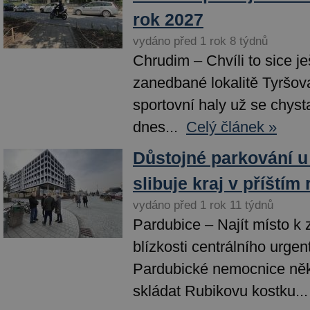
rok 2027
vydáno před 1 rok 8 týdnů
Chrudim – Chvíli to sice ješ
zanedbané lokalitě Tyršov
sportovní haly už se chysta
dnes...
Celý článek »
Důstojné parkování 
slibuje kraj v příštím
vydáno před 1 rok 11 týdnů
Pardubice – Najít místo k
blízkosti centrálního urgen
Pardubické nemocnice něk
skládat Rubikovu kostku...