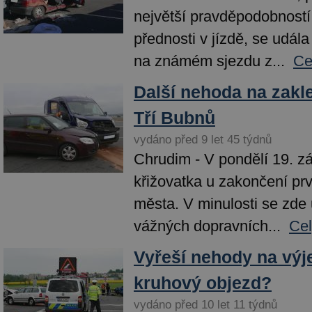
největší pravděpodobností
přednosti v jízdě, se udála
na známém sjezdu z...
Ce
Další nehoda na zakle
Tří Bubnů
vydáno před 9 let 45 týdnů
Chrudim - V pondělí 19. zá
křižovatka u zakončení prv
města. V minulosti se zde 
vážných dopravních...
Cel
Vyřeší nehody na výj
kruhový objezd?
vydáno před 10 let 11 týdnů