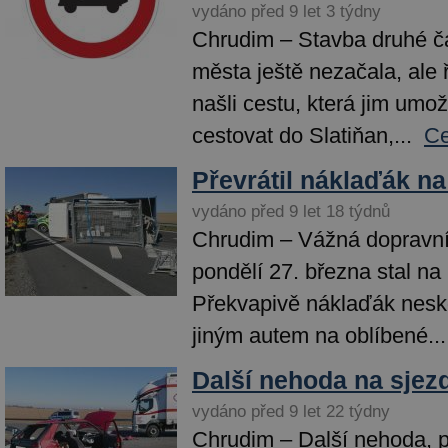
vydáno před 9 let 3 týdny
Chrudim – Stavba druhé č
města ještě nezačala, ale ři
našli cestu, která jim umož
cestovat do Slatiňan,...
Ce
Převrátil náklaďák n
vydáno před 9 let 18 týdnů
Chrudim – Vážná dopravní
pondělí 27. března stal na
Překvapivě náklaďák neskon
jiným autem na oblíbené...
Další nehoda na sjez
vydáno před 9 let 22 týdny
Chrudim – Další nehoda, při