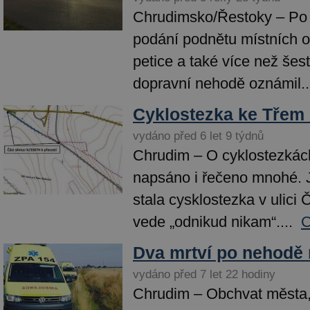
Chrudimsko/Řestoky – Po 
podání podnětu místních o
petice a také více než šest
dopravní nehodě oznámil..
Cyklostezka ke Tře
vydáno před 6 let 9 týdnů
Chrudim – O cyklostezkác
napsáno i řečeno mnohé. J
stala cysklostezka v ulici 
vede „odnikud nikam“....
C
Dva mrtví po nehodě
vydáno před 7 let 22 hodiny
Chrudim – Obchvat města,