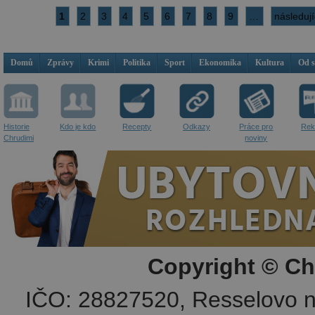
1
2
3
4
5
6
7
8
9
…
následují
Domů
Zprávy
Krimi
Politika
Sport
Ekonomika
Kultura
Od 
Historie
Kdo je kdo
Recepty
Odkazy
Práce pro
Rek
Chrudimi
noviny
Copyright © Ch
IČO: 28827520, Resselovo n