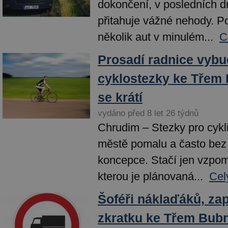
dokončení, v posledních 
přitahuje vážné nehody. Po
několik aut v minulém...
C
Prosadí radnice vyb
cyklostezky ke Tře
se krátí
vydáno před 8 let 26 týdnů
Chrudim – Stezky pro cykli
městě pomalu a často bez
koncepce. Stačí jen vzpome
kterou je plánovaná...
Cel
Šoféři náklaďáků, za
zkratku ke Třem Bub