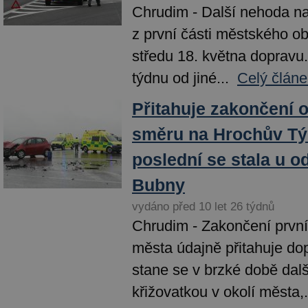
Chrudim - Další nehoda na
z první části městského o
středu 18. května dopravu.
týdnu od jiné...
Celý článe
Přitahuje zakončení 
směru na Hrochův Tý
poslední se stala u o
Bubny
vydáno před 10 let 26 týdnů
Chrudim - Zakončení první
města údajně přitahuje do
stane se v brzké době dal
křižovatkou v okolí města,.