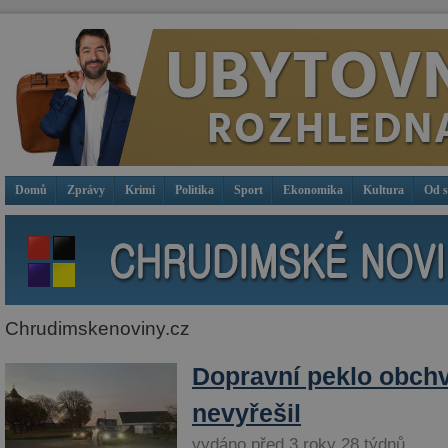
Domů
Zprávy
Krimi
Politika
Sport
Ekonomika
Kultura
Od 
Chrudimskenoviny.cz
Dopravní peklo obchv
nevyřešil
vydáno před 3 roky 28 týdnů