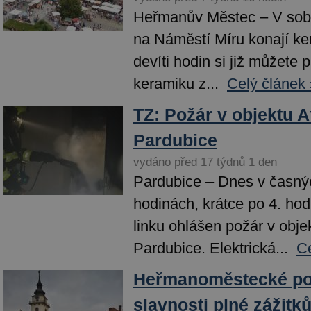
Heřmanův Městec – V sobo
na Náměstí Míru konají ke
devíti hodin si již můžete 
keramiku z...
Celý článek 
TZ: Požár v objektu A
Pardubice
vydáno před 17 týdnů 1 den
Pardubice – Dnes v časný
hodinách, krátce po 4. hod
linku ohlášen požár v obje
Pardubice. Elektrická...
Ce
Heřmanoměstecké po
slavnosti plné zážitk