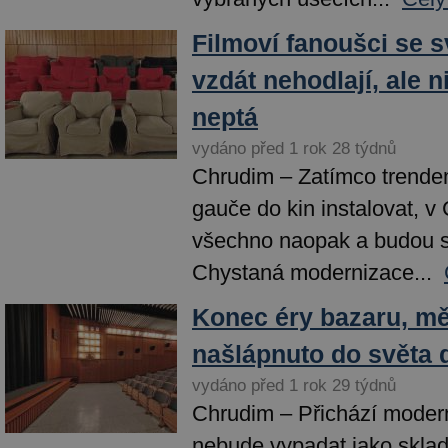
Filmoví fanoušci se 
vzdát nehodlají, ale n
neptá
vydáno před 1 rok 28 týdnů
Chrudim – Zatímco trendem
gauče do kin instalovat, v
všechno naopak a budou se
Chystaná modernizace...
Konec éry bazaru, m
našlápnuto do světa 
vydáno před 1 rok 29 týdnů
Chrudim – Přichází moder
nebude vypadat jako sklad