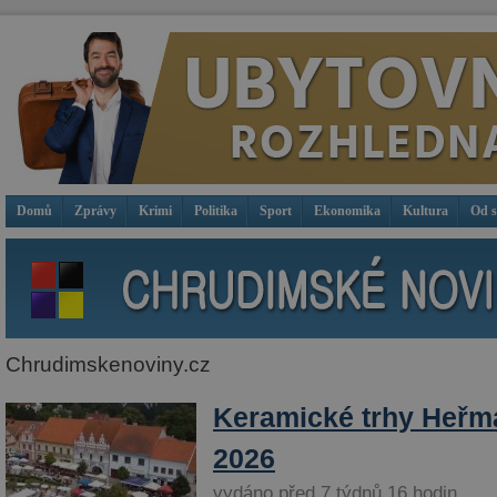
Domů
Zprávy
Krimi
Politika
Sport
Ekonomika
Kultura
Od 
Chrudimskenoviny.cz
Keramické trhy Heřm
2026
vydáno před 7 týdnů 16 hodin