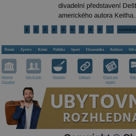
divadelní představení Deš
amerického autora Keitha..
1
2
3
4
5
6
7
8
9
…
následují
Domů
Zprávy
Krimi
Politika
Sport
Ekonomika
Kultura
Od 
Historie
Kdo je kdo
Recepty
Odkazy
Práce pro
Rek
Chrudimi
noviny