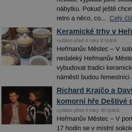
nábytku. Pokud ještě chce
retro a něco, co...
Celý čl
Keramické trhy v He
vydáno před 4 roky 8 týdnů
Heřmanův Městec – V sobo
nedaleký Heřmanův Měste
vybudovat tradici keramick
náměstí budou řemeslníci a
Richard Krajčo a Davi
komorní hře Deštivé 
vydáno před 4 roky 30 týdnů
Heřmanův Městec – V pond
17 hodin se v místní soko