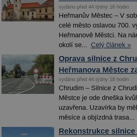
vydáno před 44 týdny 16 hodin
Heřmanův Městec – V sobot
celé město oslavou 700. v
Heřmanově Městci. Na nám
okolí se...
Celý článek »
Oprava silnice z Chr
Heřmanova Městce z
vydáno před 44 týdny 18 hodin
Chrudim – Silnice z Chru
Městce je ode dneška kvů
uzavřena. Uzavírka by měl
měsíce a objízdná trasa...
Rekonstrukce silnice