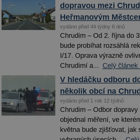
dopravou mezi Chrud
Heřmanovým Městc
vydáno před 44 týdny 6 dnů
Chrudim – Od 2. října do 3
bude probíhat rozsáhlá rek
I/17. Oprava výrazně ovli
Chrudimí a...
Celý článek
V hledáčku odboru do
několik obcí na Chru
vydáno před 1 rok 12 týdnů
Chrudim – Odbor dopravy 
objednal měření, ve které
května bude zjišťovat, jak 
vybraných úsecích...
Celý