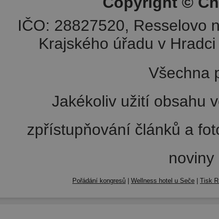
Copyright © Ch
IČO: 28827520, Resselovo n
Krajského úřadu v Hradci 
Všechna p
Jakékoliv užití obsahu v
zpřístupňování článků a fo
noviny
Pořádání kongresů
|
Wellness hotel u Seče
|
Tisk R