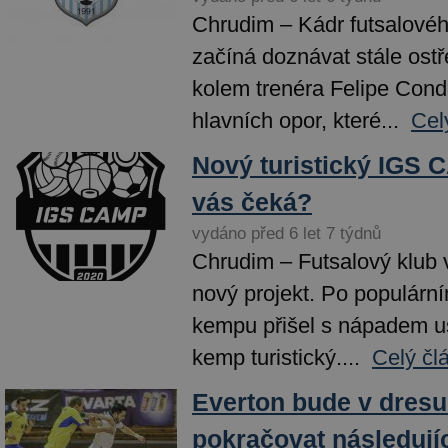
Chrudim – Kádr futsalové
začíná doznávat stále ost
kolem trenéra Felipe Cond
hlavních opor, které...
Cel
Nový turistický IGS 
vás čeká?
vydáno před 6 let 7 týdnů
Chrudim – Futsalový klub v
nový projekt. Po populárn
kempu přišel s nápadem u
kemp turistický....
Celý čl
Everton bude v dresu
pokračovat následují