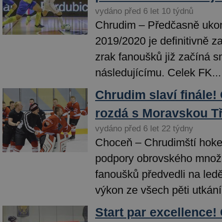
vydáno před 6 let 10 týdnů
Chrudim – Předčasně uko
2019/2020 je definitivně z
zrak fanoušků již začíná s
následujícímu. Celek FK...
Chrudim slaví finále! O
rozdá s Moravskou T
vydáno před 6 let 22 týdny
Choceň – Chrudimští hoke
podpory obrovského množs
fanoušků předvedli na led
výkon ze všech pěti utkání.
Start par excellence!