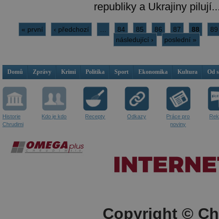
republiky a Ukrajiny pilují..
« první
‹ předchozí
…
84
85
86
87
88
89
následující ›
poslední »
Domů
Zprávy
Krimi
Politika
Sport
Ekonomika
Kultura
Od 
Historie
Kdo je kdo
Recepty
Odkazy
Práce pro
Rek
Chrudimi
noviny
Copyright © Ch