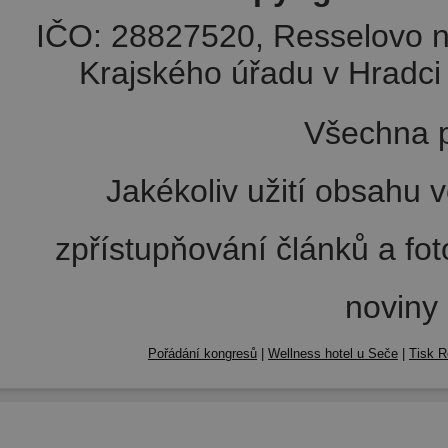
IČO: 28827520, Resselovo n
Krajského úřadu v Hradci 
Všechna p
Jakékoliv užití obsahu v
zpřístupňování článků a fo
noviny
Pořádání kongresů
|
Wellness hotel u Seče
|
Tisk R