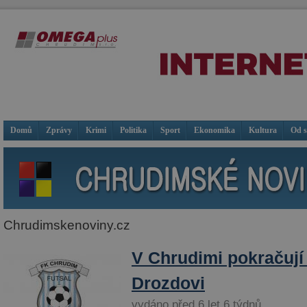
Domů
Zprávy
Krimi
Politika
Sport
Ekonomika
Kultura
Od 
Chrudimskenoviny.cz
V Chrudimi pokračují i
Drozdovi
vydáno před 6 let 6 týdnů