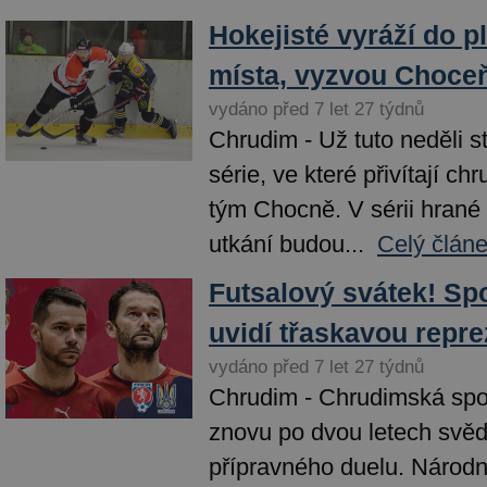
Hokejisté vyráží do pl
místa, vyzvou Choce
vydáno před 7 let 27 týdnů
Chrudim - Už tuto neděli st
série, ve které přivítají ch
tým Chocně. V sérii hrané 
utkání budou...
Celý článe
Futsalový svátek! Spo
uvidí třaskavou repre
vydáno před 7 let 27 týdnů
Chrudim - Chrudimská spo
znovu po dvou letech svě
přípravného duelu. Národ