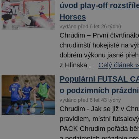
úvod play-off rozstříl
Horses
vydáno před 6 let 26 týdnů
Chrudim – První čtvrtfinálo
chrudimští hokejisté na vý
dobrém výkonu jasně přehrá
z Hlinska....
Celý článek »
Populární FUTSAL CA
o podzimních prázdn
vydáno před 6 let 43 týdny
Chrudim - Jak se již v Chr
pravidlem, místní futsalo
PACK Chrudim pořádá běhe
a podzimních prázdnin pro.