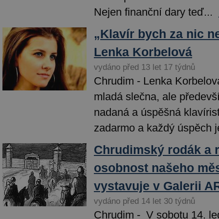
Nejen finanční dary teď...
„Klavír bych za nic n
Lenka Korbelová
vydáno před 13 let 17 týdnů
Chrudim - Lenka Korbelová
mladá slečna, ale předev
nadaná a úspěšná klavírist
zadarmo a každý úspěch je
Chrudimský rodák a 
osobnost našeho měs
vystavuje v Galerii A
vydáno před 14 let 30 týdnů
Chrudim - V sobotu 14. le