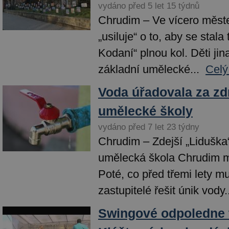
vydáno před 5 let 15 týdnů
Chrudim – Ve vícero měst
„usiluje“ o to, aby se stal
Kodaní“ plnou kol. Děti jin
základní umělecké...
Celý
Voda úřadovala za zd
umělecké školy
vydáno před 7 let 23 týdny
Chrudim – Zdejší „Liduška“
umělecká škola Chrudim m
Poté, co před třemi lety mu
zastupitelé řešit únik vody.
Swingové odpoledne t