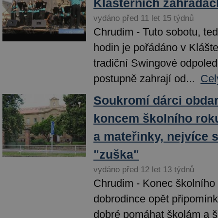
Klášterních zahradác
vydáno před 11 let 15 týdnů
Chrudim - Tuto sobotu, te
hodin je pořádáno v Klášt
tradiční Swingové odpole
postupně zahrají od...
Cel
Soukromí dárci obdar
koncem školního roku
a mateřinky, nejvíce 
"zuška"
vydáno před 12 let 13 týdnů
Chrudim - Konec školního 
dobrodince opět připomínk
dobré pomáhat školám a š