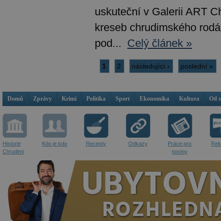
uskuteční v Galerii ART C
kreseb chrudimského rodá
pod...
Celý článek »
1
2
následující ›
poslední »
Domů
Zprávy
Krimi
Politika
Sport
Ekonomika
Kultura
Od 
Historie
Kdo je kdo
Recepty
Odkazy
Práce pro
Rek
Chrudimi
noviny