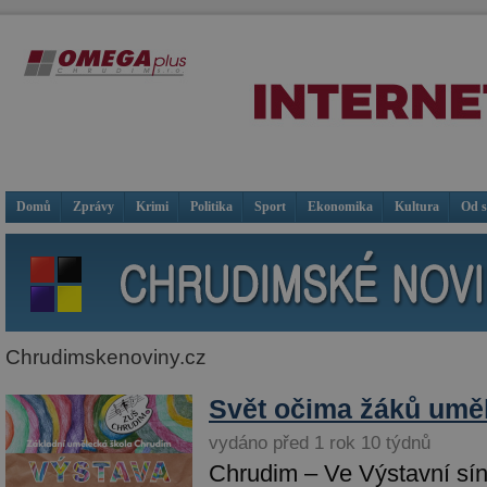
Domů
Zprávy
Krimi
Politika
Sport
Ekonomika
Kultura
Od 
Chrudimskenoviny.cz
Svět očima žáků umě
vydáno před 1 rok 10 týdnů
Chrudim – Ve Výstavní sín