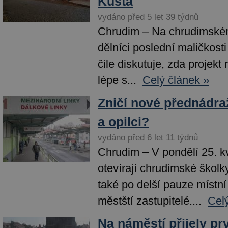
Kušta
vydáno před 5 let 39 týdnů
Chrudim – Na chrudimském
dělníci poslední maličkosti
čile diskutuje, zda projekt 
lépe s...
Celý článek »
Zničí nové přednádr
a opilci?
vydáno před 6 let 11 týdnů
Chrudim – V pondělí 25. k
otevírají chrudimské školk
také po delší pauze místní 
městští zastupitelé....
Cel
Na náměstí přijely pr