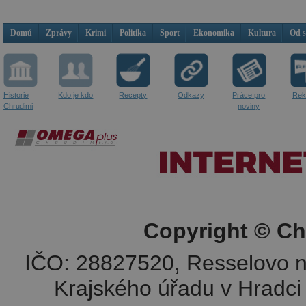
Domů
Zprávy
Krimi
Politika
Sport
Ekonomika
Kultura
Od 
Historie
Kdo je kdo
Recepty
Odkazy
Práce pro
Rek
Chrudimi
noviny
Copyright © Ch
IČO: 28827520, Resselovo n
Krajského úřadu v Hradci 