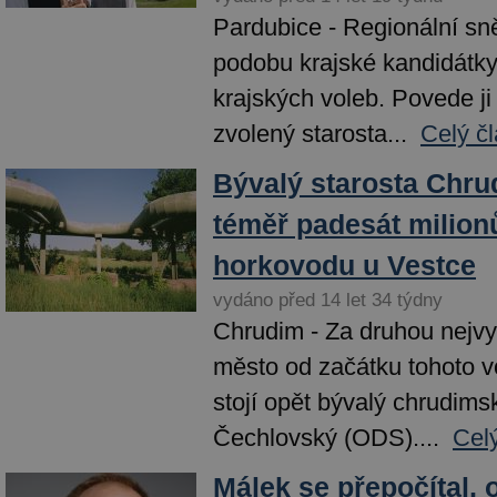
Pardubice - Regionální s
podobu krajské kandidátky
krajských voleb. Povede ji 
zvolený starosta...
Celý č
Bývalý starosta Chru
téměř padesát milion
horkovodu u Vestce
vydáno před 14 let 34 týdny
Chrudim - Za druhou nejvy
město od začátku tohoto v
stojí opět bývalý chrudims
Čechlovský (ODS)....
Cel
Málek se přepočítal, 