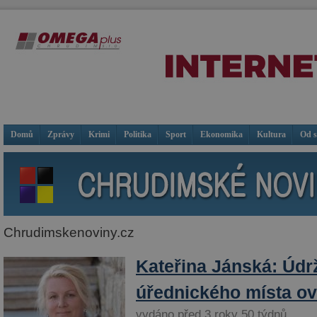
Domů
Zprávy
Krimi
Politika
Sport
Ekonomika
Kultura
Od 
Chrudimskenoviny.cz
Kateřina Jánská: Údr
úřednického místa ov
vydáno před 3 roky 50 týdnů