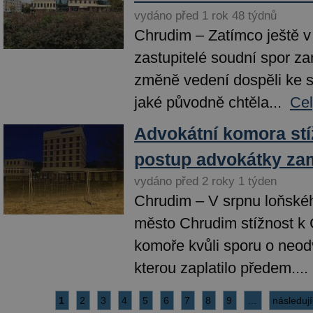
vydáno před 1 rok 48 týdnů
Chrudim – Zatímco ještě v
zastupitelé soudní spor za
změně vedení dospěli ke s
jaké původně chtěla...
Cel
Advokátní komora stí
postup advokátky za
vydáno před 2 roky 1 týden
Chrudim – V srpnu loňské
město Chrudim stížnost k
komoře kvůli sporu o neod
kterou zaplatilo předem....
1
2
3
4
5
6
7
8
9
…
následují