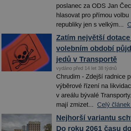
poslanec za ODS Jan Čec
hlasovat pro přímou volbu
republiky jen s velkým...
C
Zatím největší dotace
volebním období půjde
jedů v Transportě
vydáno před 14 let 38 týdnů
Chrudim - Zdejší radnice p
výběrové řízení na likvida
v areálu bývalé Transporty
mají zmizet...
Celý článek
Nejhorší variantu schv
Do roku 2061 času do