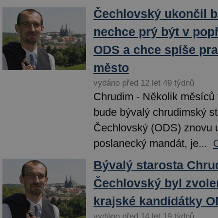
Čechlovský ukončil b
nechce prý být v pop
ODS a chce spíše pra
město
vydáno před 12 let 49 týdnů
Chrudim - Několik měsíců t
bude bývalý chrudimský st
Čechlovský (ODS) znovu u
poslanecký mandát, je...
Bývalý starosta Chru
Čechlovský byl zvolen
krajské kandidátky 
vydáno před 14 let 19 týdnů