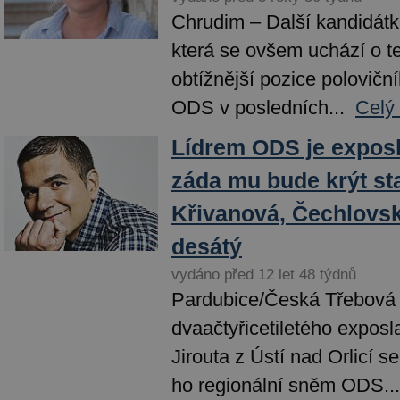
Chrudim – Další kandidátk
která se ovšem uchází o t
obtížnější pozice polovič
ODS v posledních...
Celý
Lídrem ODS je exposl
záda mu bude krýt st
Křivanová, Čechlovsk
desátý
vydáno před 12 let 48 týdnů
Pardubice/Česká Třebová
dvaačtyřicetiletého expos
Jirouta z Ústí nad Orlicí se
ho regionální sněm ODS...