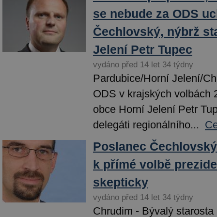
se nebude za ODS uc
Čechlovský, nýbrž st
Jelení Petr Tupec
vydáno před 14 let 34 týdny
Pardubice/Horní Jelení/Ch
ODS v krajských volbách 
obce Horní Jelení Petr Tu
delegáti regionálního...
Ce
Poslanec Čechlovský
k přímé volbě prezide
skepticky
vydáno před 14 let 34 týdny
Chrudim - Bývalý starosta