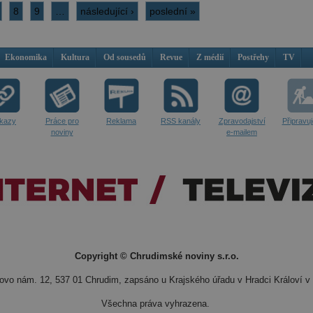
8
9
…
následující ›
poslední »
Ekonomika
Kultura
Od sousedů
Revue
Z médií
Postřehy
TV
kazy
Práce pro
Reklama
RSS kanály
Zpravodajství
Připravu
noviny
e-mailem
Copyright © Chrudimské noviny s.r.o.
vo nám. 12, 537 01 Chrudim, zapsáno u Krajského úřadu v Hradci Královí v 
Všechna práva vyhrazena.