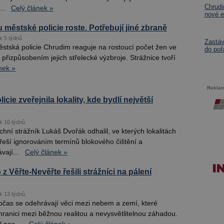
Chrud
..
Celý článek »
nové e
 městské policie roste. Potřebují jiné zbraně
k 5 týdnů
Zastá
stská policie Chrudim reaguje na rostoucí počet žen ve
do poř
přizpůsobením jejich střelecké výzbroje. Strážnice tvoří
nek »
Rekla
icie zveřejnila lokality, kde bydlí největší
k 10 týdnů
hní strážník Lukáš Dvořák odhalil, ve kterých lokalitách
hřeší ignorováním termínů blokového čištění a
ají...
Celý článek »
 z Věřte-Nevěřte řešili strážníci na pálení
k 13 týdnů
čas se odehrávají věci mezi nebem a zemí, které
hranici mezi běžnou realitou a nevysvětlitelnou záhadou.