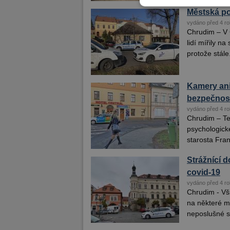
Městská po
vydáno před 4 ro
Chrudim – V 
lidí mířily n
protože stále.
Kamery ani
bezpečnost
vydáno před 4 ro
Chrudim – Te
psychologick
starosta Fran
Strážnící 
covid-19
vydáno před 4 ro
Chrudim - Vši
na některé m
neposlušné s