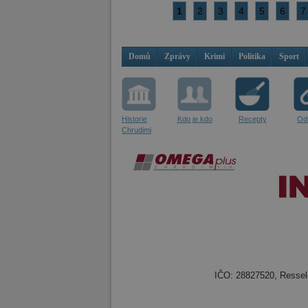
1
2
3
4
5
6
7
Domů
Zprávy
Krimi
Politika
Sport
Historie
Kdo je kdo
Recepty
Od
Chrudimi
IČO: 28827520, Resselo