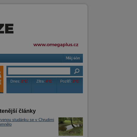
Můj účet
Dnes:
2°C
Zítra:
4°C
Pozítří:
3°C
tenější články
venou studánku se v Chrudimi
omnělo