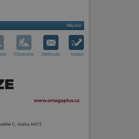
Můj účet
jeme
Připravujeme
Napište nám
Kontakty
oddíle C, vložka 44473.