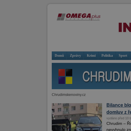
Domů
Zprávy
Krimi
Politika
Sport
Chrudimskenoviny.cz
Bilance blo
domluv z ř
vydáno před 10 t
Chrudim – Řid
nevyhnulo zn