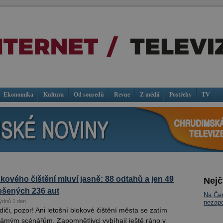
Ekonomika
Kultura
Od sousedů
Revue
Z médií
Postřehy
TV
kového čištění mluví jasně: 88 odtahů a jen 49
Nejč
ešených 236 aut
Na Čer
ýdnů 1 den
nezap
iči, pozor! Ani letošní blokové čištění města se zatím
ámým scénářům. Zapomnětlivci vybíhají ještě ráno v