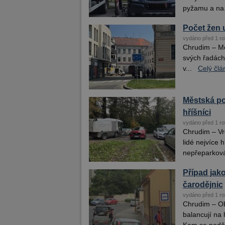
pyžamu a na.
Počet žen u
vydáno před 1 ro
Chrudim – Mě
svých řadách 
v...
Celý člá
Městská pol
hříšníci
vydáno před 1 ro
Chrudim – Vrc
lidé nejvíce 
nepřeparkováv
Případ jako
čarodějnic
vydáno před 1 ro
Chrudim – Ob
balancují na 