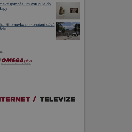
imské gymnázium vstupuje do
tapy
vka Stromovka se konečně dává
ádku
ma