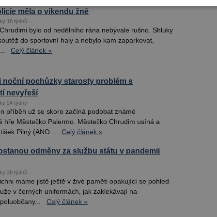
licie měla o víkendu žně
ky 18 týdnů
Chrudimi bylo od nedělního rána nebývale rušno. Shluky
a soutěž do sportovní haly a nebylo kam zaparkovat,
..
Celý článek »
 noční pochůzky starosty problém s
í nevyřeší
ky 24 týdny
n příběh už se skoro začíná podobat známé
é hře Městečko Palermo. Městečko Chrudim usíná a
tišek Pilný (ANO...
Celý článek »
dostanou odměny za službu státu v pandemii
ky 38 týdnů
chni máme jistě ještě v živé paměti opakující se pohled
uže v černých uniformách, jak zaklekávají na
poluobčany...
Celý článek »