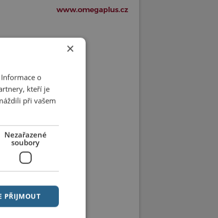
×
 Informace o
tnery, kteří je
máždili při vašem
Nezařazené
soubory
E PŘIJMOUT