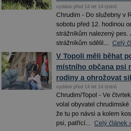
vydáno před 14 let 14 týdnů
Chrudim - Do služebny v Re
sobotu před 12. hodinou 
strážníkům nalezený pes.
strážníkům sdělil...
Celý č
V Topoli měli běhat p
místního občana psi 
rodiny a ohrožovat si
vydáno před 14 let 14 týdnů
Chrudim/Topol - Ve čtvrte
volal obyvatel chrudimské 
že tu po návsi a kolem kos
psi, patřící...
Celý článek 