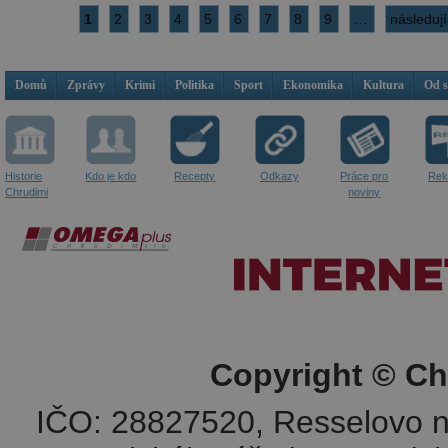
1
2
3
4
5
6
7
8
9
…
následují
Domů
Zprávy
Krimi
Politika
Sport
Ekonomika
Kultura
Od 
Historie
Kdo je kdo
Recepty
Odkazy
Práce pro
Rek
Chrudimi
noviny
Copyright © Ch
IČO: 28827520, Resselovo n