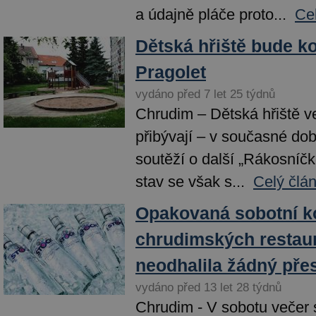
a údajně pláče proto...
Ce
Dětská hřiště bude ko
Pragolet
vydáno před 7 let 25 týdnů
Chrudim – Dětská hřiště v
přibývají – v současné do
soutěží o další „Rákosníčko
stav se však s...
Celý člá
Opakovaná sobotní k
chrudimských restaur
neodhalila žádný pře
vydáno před 13 let 28 týdnů
Chrudim - V sobotu večer se