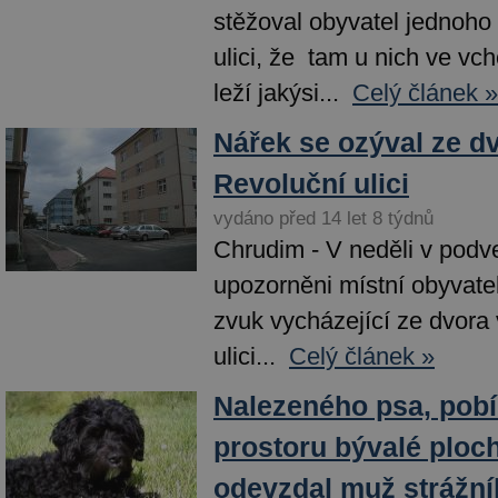
stěžoval obyvatel jednoho
ulici, že tam u nich ve vc
leží jakýsi...
Celý článek »
Nářek se ozýval ze d
Revoluční ulici
vydáno před 14 let 8 týdnů
Chrudim - V neděli v podve
upozorněni místní obyvate
zvuk vycházející ze dvora
ulici...
Celý článek »
Nalezeného psa, pobí
prostoru bývalé ploc
odevzdal muž strážn