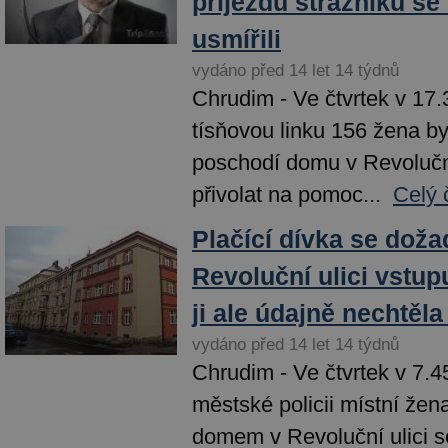
příjezdu strážníků se
usmířili
vydáno před 14 let 14 týdnů
Chrudim - Ve čtvrtek v 17.
tísňovou linku 156 žena by
poschodí domu v Revoluční
přivolat na pomoc...
Celý 
Plačící dívka se doža
Revoluční ulici vstu
ji ale údajně nechtěla
vydáno před 14 let 14 týdnů
Chrudim - Ve čtvrtek v 7.4
městské policii místní žena
domem v Revoluční ulici s