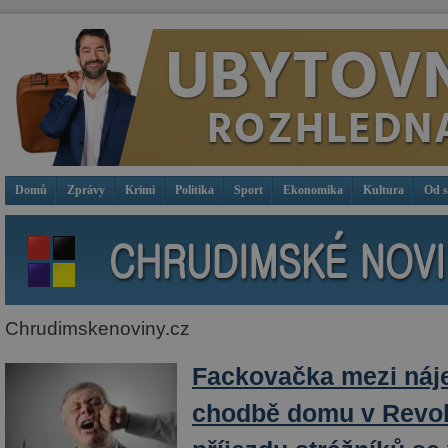
Domů
Zprávy
Krimi
Politika
Sport
Ekonomika
Kultura
Od 
Chrudimskenoviny.cz
Fackovačka mezi náj
chodbě domu v Revolu