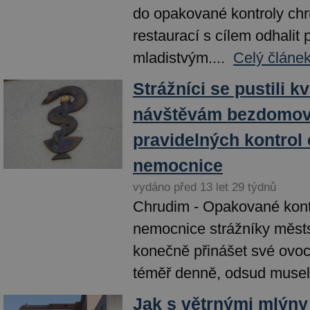
do opakované kontroly ch
restaurací s cílem odhalit 
mladistvým....
Celý článek
Strážníci se pustili k
návštěvám bezdomov
pravidelných kontrol
nemocnice
vydáno před 13 let 29 týdnů
Chrudim - Opakované kontr
nemocnice strážníky městs
konečně přinášet své ovoc
téměř denně, odsud museli
Jak s větrnými mlýny 