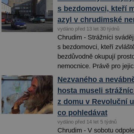
s bezdomovci, kteří m
azyl v chrudimské n
vydáno před 13 let 30 týdnů
Chrudim - Strážníci svádě
s bezdomovci, kteří zvlášt
bezdůvodně okupují prosto
nemocnice. Právě pro jejic
Nezvaného a nevábně
hosta museli strážní
z domu v Revoluční u
co pohledávat
vydáno před 14 let 5 týdnů
Chrudim - V sobotu odpole