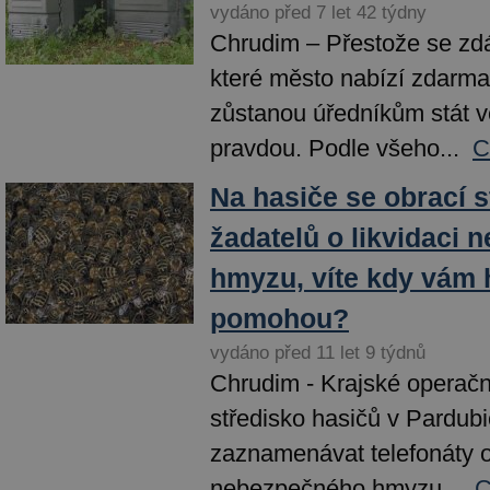
vydáno před 7 let 42 týdny
Chrudim – Přestože se zdá
které město nabízí zdarm
zůstanou úředníkům stát v
pravdou. Podle všeho...
C
Na hasiče se obrací s
žadatelů o likvidaci
hmyzu, víte kdy vám 
pomohou?
vydáno před 11 let 9 týdnů
Chrudim - Krajské operačn
středisko hasičů v Pardubi
zaznamenávat telefonáty o
nebezpečného hmyzu...
C