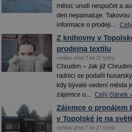
měsíc urodí nespočet a auto
den nepamatuje. Takovou 
informace o prodeji...
Celý
Z knihovny v Topolsk
prodejna textilu
vydáno před 7 let 22 týdny
Chrudim – Jak již Chrudim
radnici se podařil husarsk
kdy bývalé vedení města j
zájemce o...
Celý článek 
Zájemce o pronájem 
v Topolské je na svět
vydáno před 7 let 27 týdnů