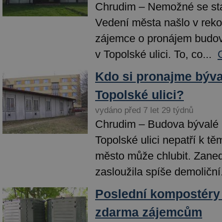
Chrudim – Nemožné se sta
Vedení města našlo v rek
zájemce o pronájem budov
v Topolské ulici. To, co...
Kdo si pronajme býva
Topolské ulici?
vydáno před 7 let 29 týdnů
Chrudim – Budova bývalé 
Topolské ulici nepatří k tě
město může chlubit. Zane
zasloužila spíše demoliční.
Poslední kompostéry
zdarma zájemcům