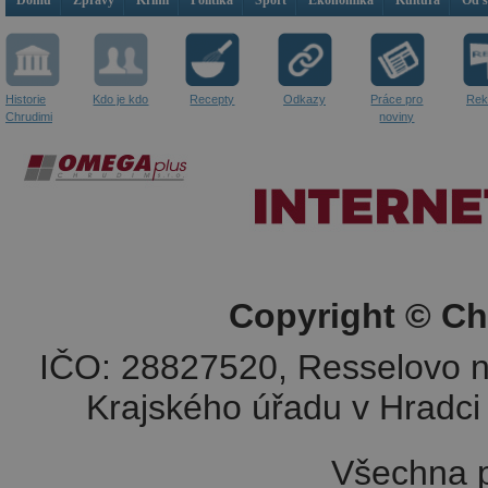
Domů
Zprávy
Krimi
Politika
Sport
Ekonomika
Kultura
Od 
Historie
Kdo je kdo
Recepty
Odkazy
Práce pro
Rek
Chrudimi
noviny
Copyright © Ch
IČO: 28827520, Resselovo n
Krajského úřadu v Hradci 
Všechna p