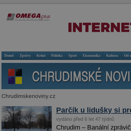
Domů
Zprávy
Krimi
Politika
Sport
Ekonomika
Kultura
Od 
Chrudimskenoviny.cz
Parčík u lidušky si 
vydáno před 6 let 47 týdnů
Chrudim – Banální zprávič