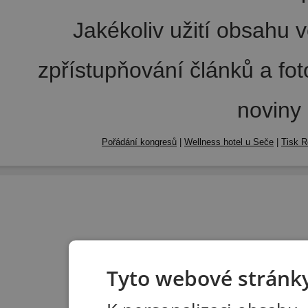
Jakékoliv užití obsahu v
zpřístupňování článků a fo
noviny
Pořádání kongresů
|
Wellness hotel u Seče
|
Tisk R
Tyto webové stránky