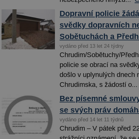
Dopravní policie žád
svědky dopravních n
Sobětuchách a Předh
vydáno před 13 let 24 týdny
Chrudim/Sobětuchy/Předhr
policie se obrací na svědk
došlo v uplynulých dnech n
Chrudimska, s žádostí o...
Bez písemné smlouvy
se svých práv domáh
vydáno před 14 let 11 týdnů
Chrudim – V pátek před 22.
strážníci oznámení, že se