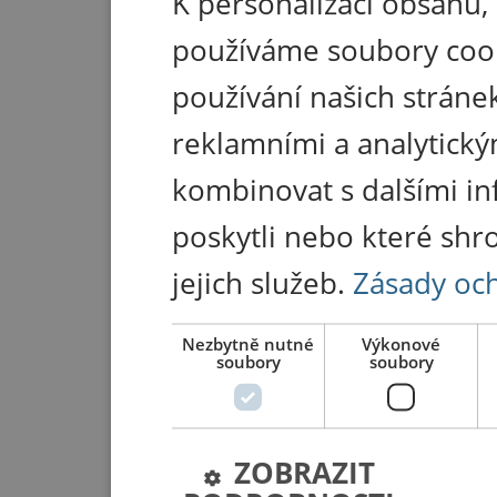
K personalizaci obsahu,
používáme soubory coo
používání našich stránek
reklamními a analytický
kombinovat s dalšími in
poskytli nebo které shr
jejich služeb.
Zásady oc
Nezbytně nutné
Výkonové
soubory
soubory
ZOBRAZIT