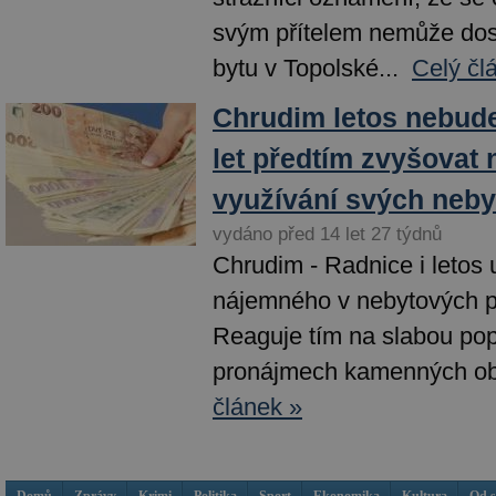
svým přítelem nemůže dos
bytu v Topolské...
Celý čl
Chrudim letos nebude
let předtím zvyšovat
využívání svých neby
vydáno před 14 let 27 týdnů
Chrudim - Radnice i letos 
nájemného v nebytových p
Reaguje tím na slabou po
pronájmech kamenných ob
článek »