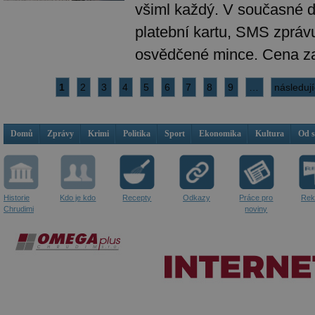
všiml každý. V současné do
platební kartu, SMS zpráv
osvědčené mince. Cena za
1
2
3
4
5
6
7
8
9
…
následují
Domů
Zprávy
Krimi
Politika
Sport
Ekonomika
Kultura
Od 
Historie
Kdo je kdo
Recepty
Odkazy
Práce pro
Rek
Chrudimi
noviny