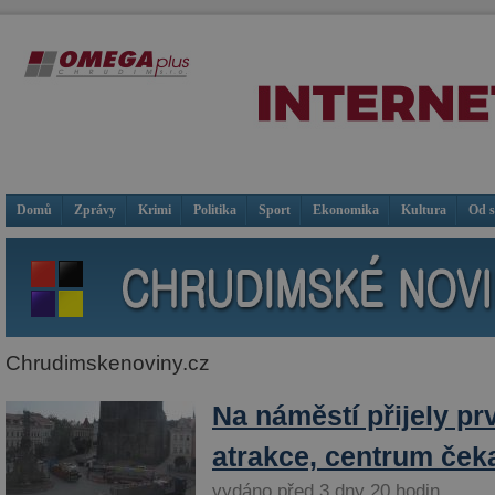
Domů
Zprávy
Krimi
Politika
Sport
Ekonomika
Kultura
Od 
Chrudimskenoviny.cz
Na náměstí přijely pr
atrakce, centrum čeka
vydáno před 3 dny 20 hodin