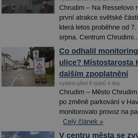
Chrudim – Na Resselovo n
první atrakce světské části
která letos proběhne od 7.
srpna. Centrum Chrudimi..
Co odhalil monitorin
ulice? Místostarosta 
dalším zpoplatnění
vydáno před 8 týdnů 4 dny
Chrudim – Město Chrudim 
po změně parkování v Havl
monitorovalo provoz na pa
Celý článek »
V centru města se zvý