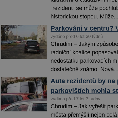
„rezident“ se může pochlub
historickou stopou. Může..
Parkování v centru? 
vydáno před 6 let 30 týdnů
Chrudim – Jakým způsob
radniční koalice popasova
nedostatku parkovacích mí
dostatečně známo. Nová..
Auta rezidentů by na
parkovištích mohla s
vydáno před 7 let 3 týdny
Chrudim – Jak vyřešit park
města přemýšlí nejen celá ř