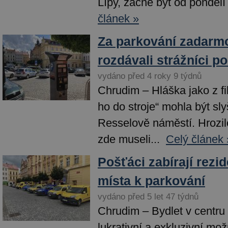
Lípy, začne být od pondělí
článek »
Za parkování zadarm
rozdávali strážníci 
vydáno před 4 roky 9 týdnů
Chrudim – Hláška jako z f
ho do stroje“ mohla být sly
Resselově náměstí. Hrozilo,
zde museli...
Celý článek 
Pošťáci zabírají rezi
místa k parkování
vydáno před 5 let 47 týdnů
Chrudim – Bydlet v centru
lukrativní a exkluzivní mo