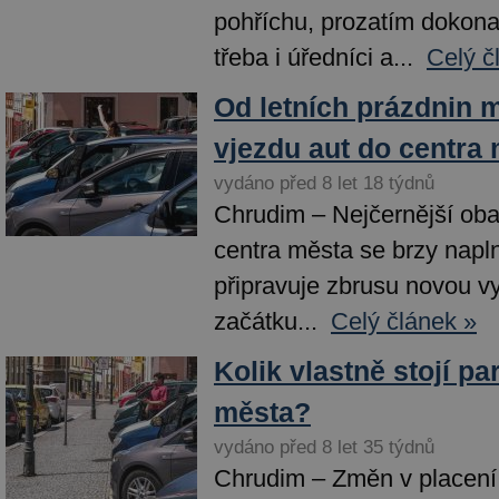
pohříchu, prozatím dokona
třeba i úředníci a...
Celý č
Od letních prázdnin m
vjezdu aut do centra
vydáno před 8 let 18 týdnů
Chrudim – Nejčernější obav
centra města se brzy napln
připravuje zbrusu novou vy
začátku...
Celý článek »
Kolik vlastně stojí pa
města?
vydáno před 8 let 35 týdnů
Chrudim – Změn v placení