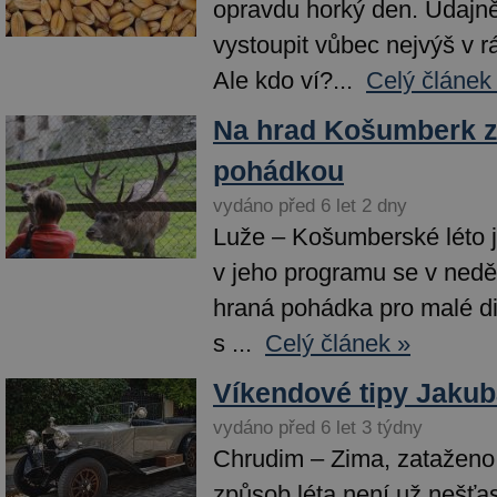
opravdu horký den. Údajně
vystoupit vůbec nejvýš v r
Ale kdo ví?...
Celý článek
Na hrad Košumberk z
pohádkou
vydáno před 6 let 2 dny
Luže – Košumberské léto 
v jeho programu se v neděl
hraná pohádka pro malé di
s ...
Celý článek »
Víkendové tipy Jakub
vydáno před 6 let 3 týdny
Chrudim – Zima, zataženo 
způsob léta není už nešťa