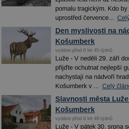
pomalu tragickým. Kdo by 
uprostřed července...
Celý
Den myslivosti na ná
Košumberk
vydáno před 6 let 45 týdnů
Luže - V neděli 29. září d
přijďte ochutnat nejlepší g
nachystají na nádvoří hra
Košumberk v ...
Celý člán
Slavnosti města Luže
Košumberk
vydáno před 6 let 49 týdnů
Luže - V pátek 30. srpna 