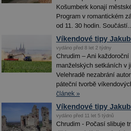
Košumberk konají městské 
Program v romantickém zá
od 11. 30 hodin. Součástí..
Víkendové tipy Jakub
vydáno před 8 let 2 týdny
Chrudim – Ani každoroční 
manželských setkáních v 
Velehradě nezabrání autor
páteční tvorbě víkendových 
článek »
Víkendové tipy Jakub
vydáno před 11 let 5 týdnů
Chrudim - Počasí slibuje tr