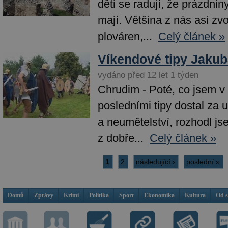
děti se radují, že prázdniny
mají. Většina z nás asi zvo
plováren,...
Celý článek »
Víkendové tipy Jakub
vydáno před 12 let 1 týden
Chrudim - Poté, co jsem v
posledními tipy dostal za 
a neumětelství, rozhodl jse
z dobře...
Celý článek »
1
2
následující ›
poslední »
Domů
Zprávy
Krimi
Politika
Sport
Ekonomika
Kultura
Od 