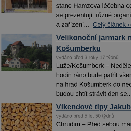
stane Hamzova léčebna ce
se prezentují různé organ
a zařízení...
Celý článek »
Velikonoční jarmark 
Košumberku
vydáno před 3 roky 17 týdnů
Luže/Košumberk – Neděle
hodin ráno bude patřit všem
na hrad Košumberk do ned
budou chtít strávit den se..
Víkendové tipy Jakub
vydáno před 5 let 50 týdnů
Chrudim – Před sebou má