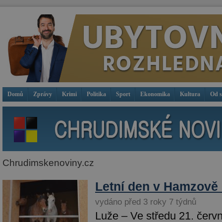
Domů
Zprávy
Krimi
Politika
Sport
Ekonomika
Kultura
Od 
Chrudimskenoviny.cz
Letní den v Hamzově
vydáno před 3 roky 7 týdnů
Luže – Ve středu 21. červ