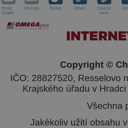
Historie
Kdo je kdo
Recepty
Odkazy
Práce pro
Rek
Chrudimi
noviny
Copyright © Ch
IČO: 28827520, Resselovo n
Krajského úřadu v Hradci 
Všechna p
Jakékoliv užití obsahu v