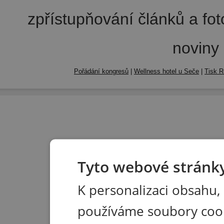
zpřístupňování článků a fo
noviny
Pořádání kongresů
|
Wellness hotel u Seče
|
Tisk R
Tyto webové stránky
K personalizaci obsahu,
používáme soubory coo