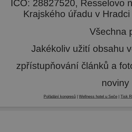
IČO: 28827520, Resselovo n
Krajského úřadu v Hradci 
Všechna p
Jakékoliv užití obsahu v
zpřístupňování článků a fo
noviny
Pořádání kongresů
|
Wellness hotel u Seče
|
Tisk R