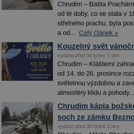
Chrudim – Bašta Prachárna
od té doby, co se stala v 1
střelného prachu, byla post
a od...
Celý článek »
Kouzelný svět vánočn
vydáno před 34 týdny 1 den
Chrudim – Klášterní zahra
od 14. do 26. prosince roz
světelnou výzdobou a zav
atmosféry klidu a pohody...
Chrudim kápla božsk
soch ze zámku Bezno
vydáno před 36 týdnů 2 dny