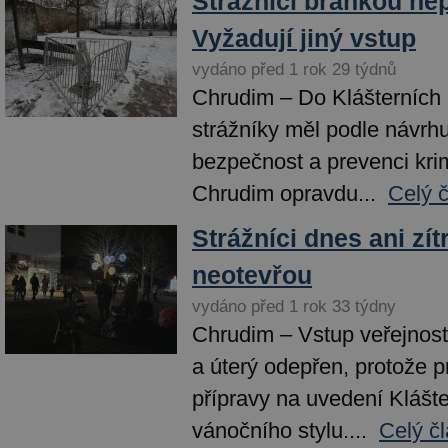
Strážníci brankou ne
Vyžadují jiný vstup
vydáno před 1 rok 29 týdnů
Chrudim – Do Klášterních 
strážníky měl podle návrh
bezpečnost a prevenci kri
Chrudim opravdu...
Celý 
Strážníci dnes ani zí
neotevřou
vydáno před 1 rok 33 týdny
Chrudim – Vstup veřejnost
a úterý odepřen, protože p
přípravy na uvedení Klášt
vánočního stylu....
Celý č