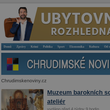
Domů
Zprávy
Krimi
Politika
Sport
Ekonomika
Kultura
Od 
Chrudimskenoviny.cz
Muzeum barokních so
ateliér
vydáno před 4 týdny 9 hodin