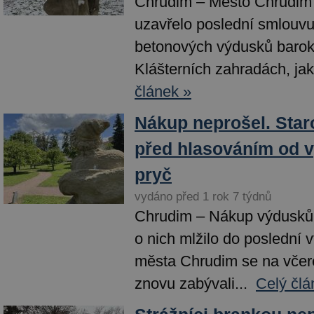
Chrudim – Město Chrudim 
uzavřelo poslední smlouv
betonových výdusků barok
Klášterních zahradách, jak 
článek »
Nákup neprošel. Staro
před hlasováním od 
pryč
vydáno před 1 rok 7 týdnů
Chrudim – Nákup výdusků 
o nich mlžilo do poslední v
města Chrudim se na včer
znovu zabývali...
Celý člá