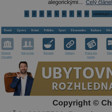
alegorickými...
Celý článe
1
2
3
4
5
6
7
8
9
následující 
Domů
Zprávy
Krimi
Politika
Sport
Ekonomika
Kultura
Od 
Historie
Kdo je kdo
Recepty
Odkazy
Práce pro
Rek
Chrudimi
noviny
Copyright © Ch