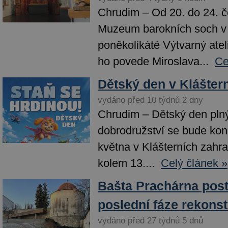
Chrudim – Od 20. do 24. 
Muzeum barokních soch v 
poněkolikáté Výtvarný atel
ho povede Miroslava...
Ce
Dětský den v Klášter
vydáno před 10 týdnů 2 dny
Chrudim – Dětský den plný
dobrodružství se bude kona
května v Klášterních zahr
kolem 13....
Celý článek »
Bašta Prachárna post
poslední fáze rekons
vydáno před 27 týdnů 5 dnů