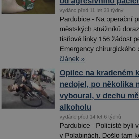
od agresivního pacie
vydáno před 11 let 33 týdny
Pardubice - Na operační p
městských strážníků dorazi
tísňové linky 156 žádost p
Emergency chirurgického o
článek »
Opilec na kradeném k
nedojel, po několika 
vyboural, v dechu mě
alkoholu
vydáno před 14 let 6 týdnů
Pardubice - Policisté byli v
v Polabinách. Došlo tam ke