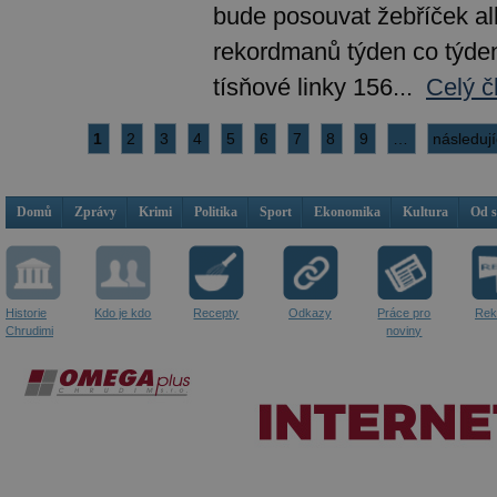
bude posouvat žebříček a
rekordmanů týden co týden
tísňové linky 156...
Celý č
1
2
3
4
5
6
7
8
9
…
následují
Domů
Zprávy
Krimi
Politika
Sport
Ekonomika
Kultura
Od 
Historie
Kdo je kdo
Recepty
Odkazy
Práce pro
Rek
Chrudimi
noviny