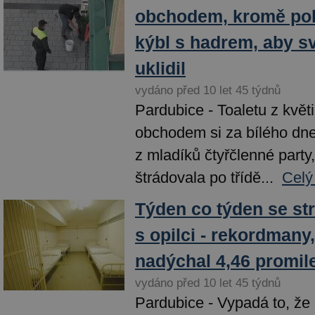
obchodem, kromě poku
kýbl s hadrem, aby s
uklidil
vydáno před 10 let 45 týdnů
Pardubice - Toaletu z květ
obchodem si za bílého dne
z mladíků čtyřčlenné party, 
štrádovala po třídě...
Celý
Týden co týden se str
s opilci - rekordmany
nadýchal 4,46 promil
vydáno před 10 let 45 týdnů
Pardubice - Vypadá to, že 