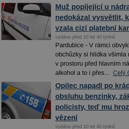
Muž popíjející u nádr
nedokázal vysvětlit, 
vzala cizí platební ka
vydáno před 10 let 40 týdnů
Pardubice - V rámci obvykl
obchůzky si hlídka všimla 
v prostoru před hlavním ná
alkohol a to i přes...
Celý 
Opilec napadl po krá
obsluhu benzinky, zá
policisty, teď mu hroz
vězení
vydáno před 10 let 40 týdnů