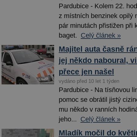
Pardubice - Kolem 22. hodi
z místních benzinek opilý 
pár minutách přistižen při
baget.
Celý článek »
Majitel auta časně rán
jej někdo naboural, v
přece jen našel
vydáno před 10 let 1 týden
Pardubice - Na tísňovou li
pomoc se obrátil jistý cizin
mu někdo v ranních hodin
jeho...
Celý článek »
Mladík močil do květ