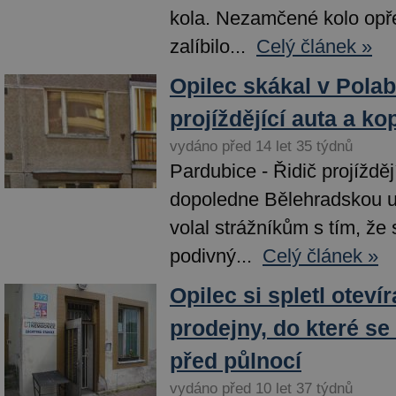
kola. Nezamčené kolo opř
zalíbilo...
Celý článek »
Opilec skákal v Pola
projíždějící auta a ko
vydáno před 14 let 35 týdnů
Pardubice - Řidič projížděj
dopoledne Bělehradskou ul
volal strážníkům s tím, že 
podivný...
Celý článek »
Opilec si spletl oteví
prodejny, do které se
před půlnocí
vydáno před 10 let 37 týdnů