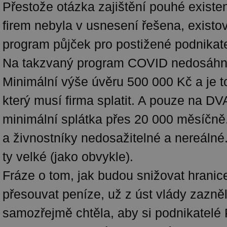
Přestože otázka zajištění pouhé existe
firem nebyla v usnesení řešena, existova
program půjček pro postižené podnikate
Na takzvaný program COVID nedosáhn
Minimální výše úvěru 500 000 Kč a je t
který musí firma splatit. A pouze na DV
minimální splátka přes 20 000 měsíčně.
a živnostníky nedosažitelné a nereálné
ty velké (jako obvykle).
Fráze o tom, jak budou snižovat hranic
přesouvat peníze, už z úst vlády zazně
samozřejmě chtěla, aby si podnikatelé 