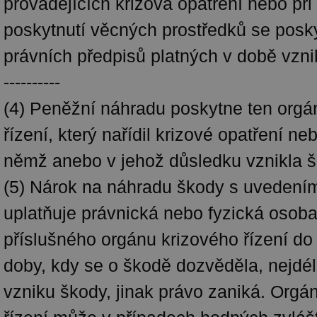
provádějících krizová opatření nebo př
poskytnutí věcných prostředků se posk
právních předpisů platných v době vzni
----------
(4) Peněžní náhradu poskytne ten orgá
řízení, který nařídil krizové opatření neb
němž anebo v jehož důsledku vznikla š
(5) Nárok na náhradu škody s uvedení
uplatňuje právnická nebo fyzická osob
příslušného orgánu krizového řízení do
doby, kdy se o škodě dozvěděla, nejdél
vzniku škody, jinak právo zaniká. Orgá