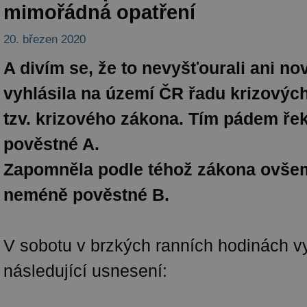
mimořádná opatření
20. březen 2020
A divím se, že to nevyšťourali ani nov
vyhlásila na území ČR řadu krizových
tzv. krizového zákona. Tím pádem ře
pověstné A.
Zapomněla podle téhož zákona ovšem
neméně pověstné B.
V sobotu v brzkých ranních hodinách v
následující usnesení: