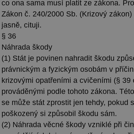
co ona sama musí platit ze zákona. Pro
Zákon č. 240/2000 Sb. (Krizový zákon)
jasně, cituji.
§ 36
Náhrada škody
(1) Stát je povinen nahradit škodu způ
právnickým a fyzickým osobám v příčinn
krizovými opatřeními a cvičeními (§ 39 
prováděnými podle tohoto zákona. Tét
se může stát zprostit jen tehdy, pokud 
poškozený si způsobil škodu sám.
(2) Náhrada věcné škody vzniklé při či