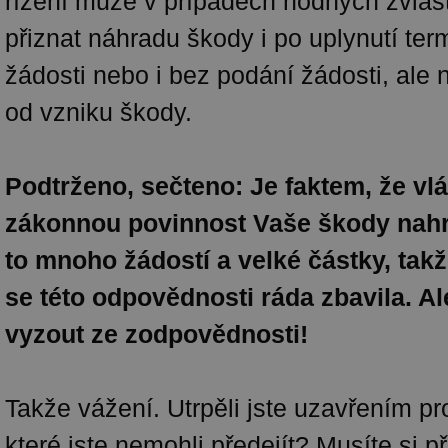
řízení může v případech hodných zvlášt
přiznat náhradu škody i po uplynutí ter
žádosti nebo i bez podání žádosti, ale n
od vzniku škody.
Podtrženo, sečteno: Je faktem, že vl
zákonnou povinnost Vaše škody nahr
to mnoho žádostí a velké částky, takž
se této odpovědnosti ráda zbavila. A
vyzout ze zodpovědnosti!
Takže vážení. Utrpěli jste uzavřením p
které jste nemohli předejít? Musíte si p