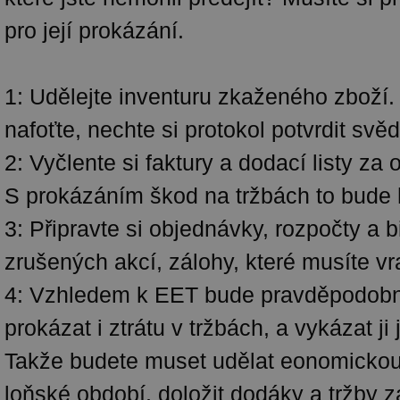
pro její prokázání.
1: Udělejte inventuru zkaženého zboží. 
nafoťte, nechte si protokol potvrdit svěd
2: Vyčlente si faktury a dodací listy za 
S prokázáním škod na tržbách to bude 
3: Připravte si objednávky, rozpočty a b
zrušených akcí, zálohy, které musíte vr
4: Vzhledem k EET bude pravděpodob
prokázat i ztrátu v tržbách, a vykázat ji
Takže budete muset udělat eonomickou 
loňské období, doložit dodáky a tržby z