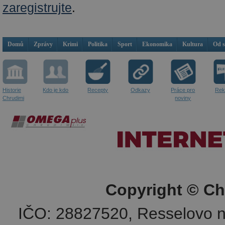
zaregistrujte
.
Domů
Zprávy
Krimi
Politika
Sport
Ekonomika
Kultura
Od 
Historie
Kdo je kdo
Recepty
Odkazy
Práce pro
Rek
Chrudimi
noviny
Copyright © Ch
IČO: 28827520, Resselovo n