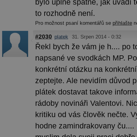
bylo úplně špatné, jak uvádí t
to rozhodně není.
Pro možnost psaní komentářů se
přihlašte
n
#2030
platek
31. Srpen 2014 - 0:32
Řekl bych že vám je h.... po 
napsané ve svodkách MP. P
konkrétní otázku na konkrétní
zeptejte. Ale nevidím důvod p
plátek dostavat takove infor
rádoby novináři Valentovi. Ni
kritiku od vás člověk nečte. V
hodne zamindrakovany ču.... 