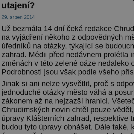
utajení?
29. srpen 2014
Už bezmála 14 dní čeká redakce Chru
na vyjádření někoho z odpovědných m
úředníků na otázky, týkající se budoucn
zahrad. Médii před nedávnem prolétla 
změnách v této zelené oáze nedaleko c
Podrobnosti jsou však podle všeho přís
Jinak si ani nelze vysvětlit, proč s odp
jednoduché otázky město váhá a posun
zákonem až na nejzazší hranici. Všete
Chrudimských novin chtěl pouze vědět, 
úpravy Klášterních zahrad, respektive t
budou tyto úpravy obnášet. Dále také, 