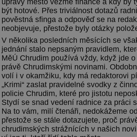
úpravy město vezme finance a kdy by t
být hotové. Přes triviálnost dotazů radn
pověstná sfinga a odpověď se na redak
neobjevuje, přestože byly otázky polož
V několika posledních měsících se vš
jednání stalo nepsaným pravidlem, kter
MěÚ Chrudim používá vždy, když jde o
právě Chrudimskými novinami. Obdobný
volí i v okamžiku, kdy má redaktorovi p
„Krimi“ zaslat pravidelné svodky z činn
policie Chrudim, které pro jistotu nepo
Stydí se snad vedení radnice za práci 
Na to vám, milí čtenáři, nedokážeme o
přestože se stále dotazujete, proč práv
chrudimských strážnících v našich novi