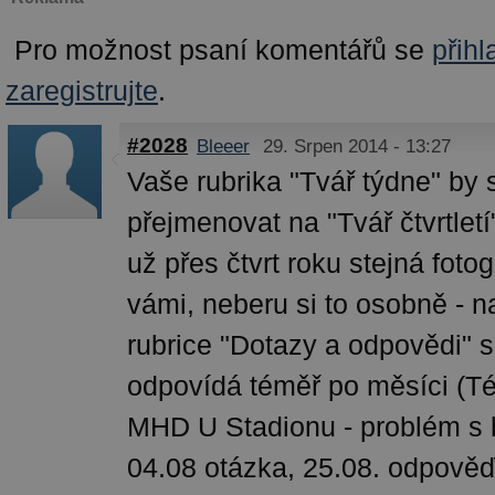
Pro možnost psaní komentářů se
přihl
zaregistrujte
.
#2028
Bleeer
29. Srpen 2014 - 13:27
Vaše rubrika "Tvář týdne" by 
přejmenovat na "Tvář čtvrtletí
už přes čtvrt roku stejná fotog
vámi, neberu si to osobně - 
rubrice "Dotazy a odpovědi" s
odpovídá téměř po měsíci (T
MHD U Stadionu - problém s 
04.08 otázka, 25.08. odpově