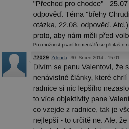
"Přechod pro chodce" - 25.07
odpověď. Téma "břehy Chrudi
otázka, 22.08. odpověď. Atd.)
proto, aby nám měli před volba
Pro možnost psaní komentářů se
přihlašte
n
#2029
Zdenda
30. Srpen 2014 - 15:01
Divím se panu Valentovi, že s
nenávistné články, které chrl
radnice si nic lepšího nezaslo
to více objektivity pane Valen
co vzejde z radnice, tak je v
nejlepší - to určitě ne. Ale, 