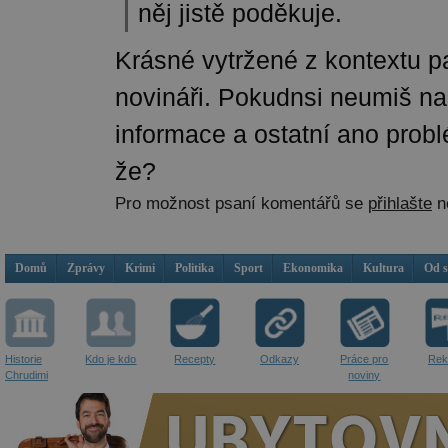
něj jistě poděkuje.
Krásné vytržené z kontextu 
novináři. Pokudnsi neumiš na
informace a ostatní ano probl
že?
Pro možnost psaní komentářů se
přihlašte
n
Domů
Zprávy
Krimi
Politika
Sport
Ekonomika
Kultura
Od 
Historie
Kdo je kdo
Recepty
Odkazy
Práce pro
Rek
Chrudimi
noviny