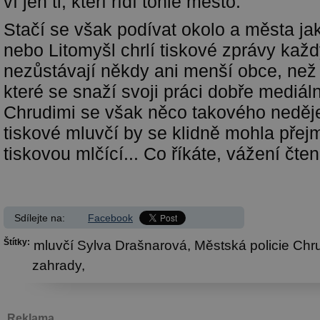
ví jen ti, kteří řídí tohle město.
Stačí se však podívat okolo a města ja
nebo Litomyšl chrlí tiskové zprávy kaž
nezůstávají někdy ani menší obce, než
které se snaží svoji práci dobře mediál
Chrudimi se však něco takového neděje
tiskové mluvčí by se klidně mohla pře
tiskovou mlčící... Co říkáte, vážení čten
Sdílejte na:
Facebook
Štítky:
mluvčí Sylva Drašnarová,
Městská policie Chr
zahrady,
Reklama