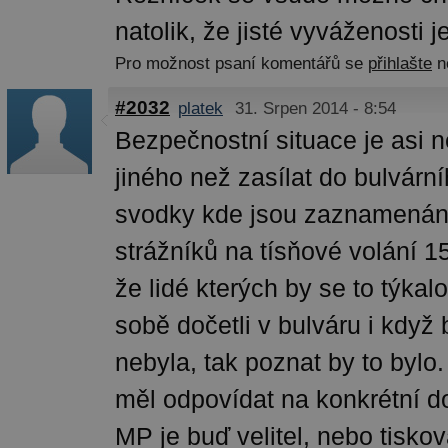
natolik, že jisté vyváženosti je
Pro možnost psaní komentářů se
přihlašte
n
#2032
platek
31. Srpen 2014 - 8:54
Bezpečnostní situace je asi 
jiného než zasílat do bulvární
svodky kde jsou zaznamenán
strážníků na tísňové volání 1
že lidé kterých by se to týkalo
sobě dočetli v bulváru i když
nebyla, tak poznat by to bylo
měl odpovídat na konkrétní do
MP je buď velitel, nebo tisko