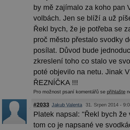
by mě zajímalo za koho pan 
volbách. Jen se blíží a už píš
Řekl bych, že je potřeba se z
proč město přestalo svodky d
posílat. Důvod bude jednoduch
zkreslení toho co stalo ve sv
poté objevilo na netu. Jina
ŘEZNÍČKA !!!
Pro možnost psaní komentářů se
přihlašte
n
#2033
Jakub Valenta
31. Srpen 2014 - 9:
Platek napsal: "Řekl bych že v
tom co je napsané ve svodká