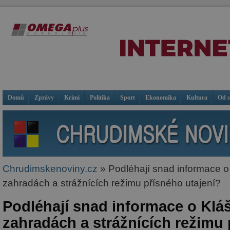
Domů
Zprávy
Krimi
Politika
Sport
Ekonomika
Kultura
Od 
Chrudimskenoviny.cz
» Podléhají snad informace o
zahradách a strážnících režimu přísného utajení?
Podléhají snad informace o Klá
zahradách a strážnících režimu