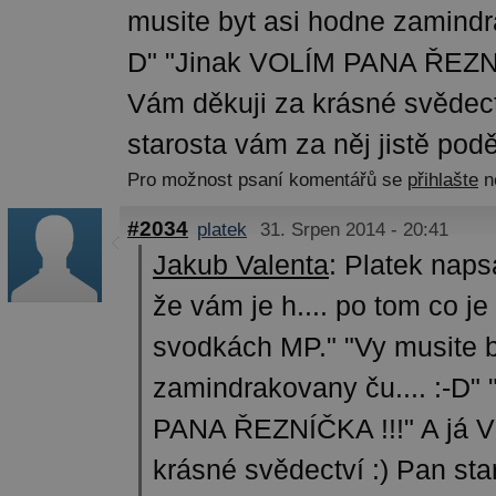
musite byt asi hodne zamindra
D" "Jinak VOLÍM PANA ŘEZNÍČ
Vám děkuji za krásné svědect
starosta vám za něj jistě pod
Pro možnost psaní komentářů se
přihlašte
n
#2034
platek
31. Srpen 2014 - 20:41
Jakub Valenta
:
Platek naps
že vám je h.... po tom co j
svodkách MP." "Vy musite b
zamindrakovany ču.... :-D"
PANA ŘEZNÍČKA !!!" A já V
krásné svědectví :) Pan st