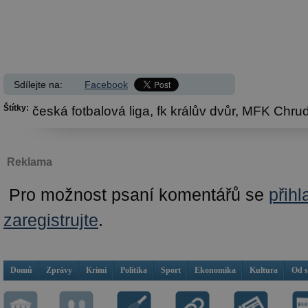
Sdílejte na:
Facebook
Štítky:
česká fotbalová liga,
fk králův dvůr,
MFK Chru
Reklama
Pro možnost psaní komentářů se
přihl
zaregistrujte
.
Domů
Zprávy
Krimi
Politika
Sport
Ekonomika
Kultura
Od 