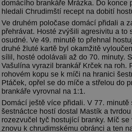
domácího brankáře Mrázka. Do konce 
hledali Chrudimští recept na dobití host
Ve druhém poločase domácí přidali a z
přehrávat. Hosté zvýšili agresivitu a to 
osudné. Ve 49. minutě to přehnal hostu
druhé žluté kartě byl okamžitě vylouče
sílil, hosté odolávali až do 70. minuty. S
Vašulína vyrazil brankář Krček na roh
rohovém kopu se k míči na hranici šest
Ptáček, opřel se do míče a střelou do 
brankáře vyrovnal na 1:1.
Domácí ještě více přidali. V 77. minutě 
šestnáctce hostí dostal Mastík a tvrdou
rozezvučel tyč hostující branky. Míč se
znovu k chrudimskému obránci a ten na