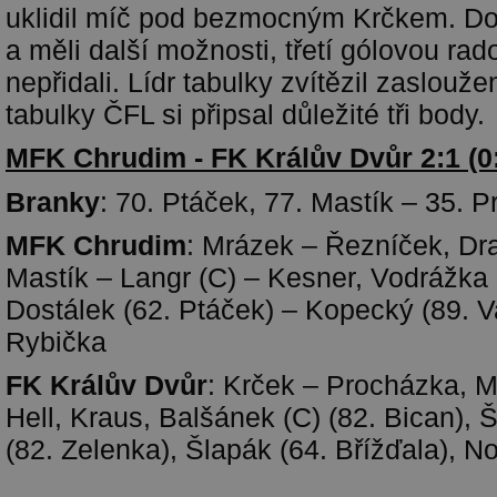
uklidil míč pod bezmocným Krčkem. D
a měli další možnosti, třetí gólovou rado
nepřidali. Lídr tabulky zvítězil zaslouže
tabulky ČFL si připsal důležité tři body.
MFK Chrudim - FK Králův Dvůr 2:1 (0
Branky
: 70. Ptáček, 77. Mastík – 35. 
MFK Chrudim
: Mrázek – Řezníček, Dra
Mastík – Langr (C) – Kesner, Vodrážka (
Dostálek (62. Ptáček) – Kopecký (89. V
Rybička
FK Králův Dvůr
: Krček – Procházka, M
Hell, Kraus, Balšánek (C) (82. Bican), 
(82. Zelenka), Šlapák (64. Břížďala), N