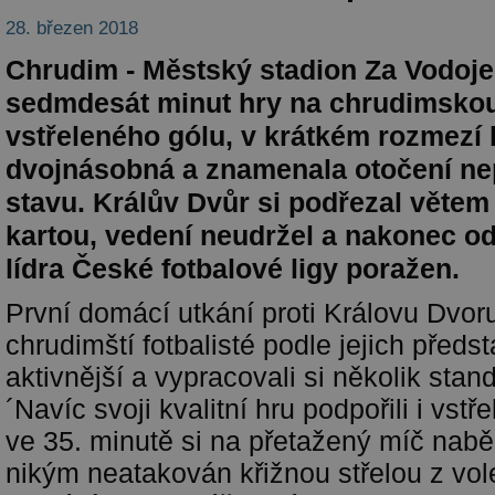
28. březen 2018
Chrudim - Městský stadion Za Vodoj
sedmdesát minut hry na chrudimskou
vstřeleného gólu, v krátkém rozmezí 
dvojnásobná a znamenala otočení ne
stavu. Králův Dvůr si podřezal věte
kartou, vedení neudržel a nakonec odj
lídra České fotbalové ligy poražen.
První domácí utkání proti Královu Dvor
chrudimští fotbalisté podle jejich předst
aktivnější a vypracovali si několik stan
´Navíc svoji kvalitní hru podpořili i vst
ve 35. minutě si na přetažený míč nab
nikým neatakován křižnou střelou z vol