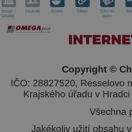
Historie
Kdo je kdo
Recepty
Odkazy
Práce pro
Rek
Chrudimi
noviny
Copyright © Ch
IČO: 28827520, Resselovo n
Krajského úřadu v Hradci 
Všechna p
Jakékoliv užití obsahu v