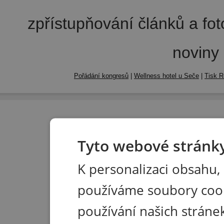
zpřístupňování článků a fo
noviny
Pořádání kongresů
|
Wellness hotel u Seče
|
Tisk R
Tyto webové stránky
K personalizaci obsahu,
používáme soubory coo
používání našich stránek