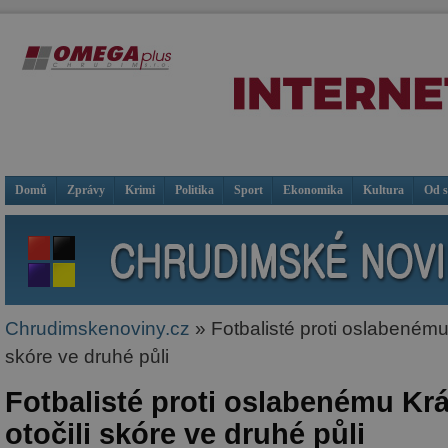
Domů
Zprávy
Krimi
Politika
Sport
Ekonomika
Kultura
Od 
Chrudimskenoviny.cz
» Fotbalisté proti oslabenému
skóre ve druhé půli
Fotbalisté proti oslabenému Kr
otočili skóre ve druhé půli