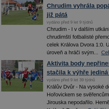
Chrudim vyhrála popá
již pátá
vydáno před 9 let 9 týdnů
Chrudim - I v dalším utkán
chrudimští fotbalisté přemo
celek Králova Dvora 1:0. 
úroveň a hráči svým...
Cel
Aktivita body nepřin
stačila k výhře jedin
vydáno před 9 let 39 týdnů
Králův Dvůr - Na vysoké d
Hořovickem se svěřencům 
Jirouska nepodařilo. Herně 