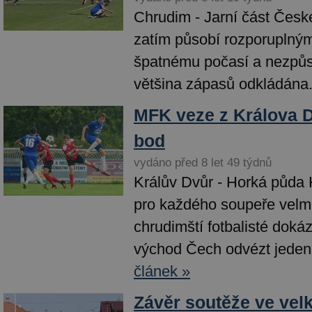
Chrudim - Jarní část České
zatím působí rozporuplný
špatnému počasí a nezpůso
většina zápasů odkládána.
MFK veze z Králova 
bod
vydáno před 8 let 49 týdnů
Králův Dvůr - Horká půda 
pro každého soupeře velm
chrudimští fotbalisté doká
východ Čech odvézt jeden 
článek »
Závěr soutěže ve vel