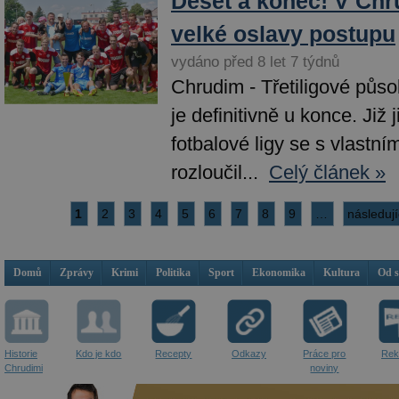
Deset a konec! V Chr
velké oslavy postupu
vydáno před 8 let 7 týdnů
Chrudim - Třetiligové pů
je definitivně u konce. Již 
fotbalové ligy se s vlastní
rozloučil...
Celý článek »
1
2
3
4
5
6
7
8
9
…
následují
Domů
Zprávy
Krimi
Politika
Sport
Ekonomika
Kultura
Od 
Historie
Kdo je kdo
Recepty
Odkazy
Práce pro
Rek
Chrudimi
noviny