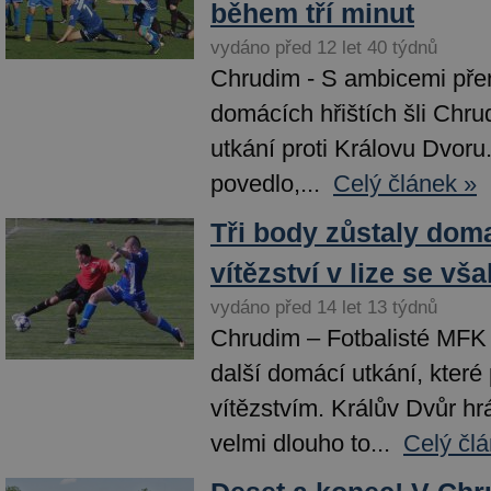
během tří minut
vydáno před 12 let 40 týdnů
Chrudim - S ambicemi přeru
domácích hřištích šli Chru
utkání proti Královu Dvoru.
povedlo,...
Celý článek »
Tři body zůstaly doma,
vítězství v lize se vša
vydáno před 14 let 13 týdnů
Chrudim – Fotbalisté MFK
další domácí utkání, které
vítězstvím. Králův Dvůr hr
velmi dlouho to...
Celý čl