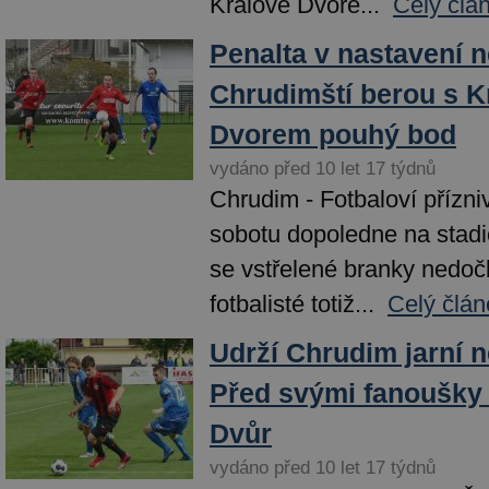
Králově Dvoře...
Celý člá
Penalta v nastavení 
Chrudimští berou s 
Dvorem pouhý bod
vydáno před 10 let 17 týdnů
Chrudim - Fotbaloví příznivc
sobotu dopoledne na stad
se vstřelené branky nedočk
fotbalisté totiž...
Celý člán
Udrží Chrudim jarní n
Před svými fanoušky
Dvůr
vydáno před 10 let 17 týdnů