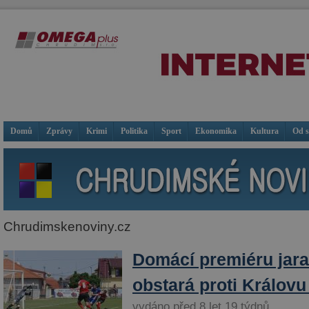
Domů
Zprávy
Krimi
Politika
Sport
Ekonomika
Kultura
Od 
Chrudimskenoviny.cz
Domácí premiéru jara 
obstará proti Králov
vydáno před 8 let 19 týdnů