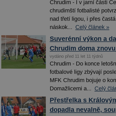
Chrudim - I v jarní části Č
chrudimští fotbalisté potvr
nad třetí ligou, i přes čast
náskok...
Celý článek »
Suverénní výkon a dal
Chrudim doma znovu
vydáno před 11 let 11 týdnů
Chrudim - Do konce letoš
fotbalové ligy zbývají posle
MFK Chrudim bojuje o kone
Domažlicemi a...
Celý člá
Přestřelka s Králov
dopadla nevalně, sou