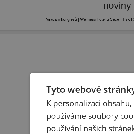
noviny
Pořádání kongresů
|
Wellness hotel u Seče
|
Tisk R
Tyto webové stránky
K personalizaci obsahu,
používáme soubory coo
používání našich stránek