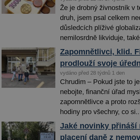
Že je drobný živnostník v 
druh, jsem psal celkem n
důsledcích plíživé globaliz
nemilosrdně likviduje, také.
Zapomnětlivci, klid. 
prodlouží svoje úředn
vydáno před 28 týdnů 1 den
Chrudim – Pokud jste to je
nebojte, finanční úřad mysl
zapomnětlivce a proto rozš
hodiny pro všechny, co si..
Jaké novinky přináší 
placení daně z nemov