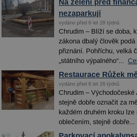
Na zeleni před finanč
nezaparkují
vydáno před 6 let 28 týdnů
Chrudim – Blíží se doba, 
zákona dbalý člověk podá
přiznání. Pohříchu, velká 
„státního výpalného“...
Ce
Restaurace Růžek mě
vydáno před 6 let 28 týdnů
Chrudim – Východočeské A
stejně dobře označit za m
každém druhém kroku lze 
oblečením, stejně dobře...
Parkovací apokalyps