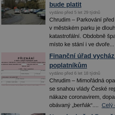
bude platit
vydáno před 5 let 29 týdnů
Chrudim – Parkování před
v městském parku je dlou
katastrofální. Obdobně špat
místo ke stání i ve dvoře...
Finanční úřad vychází
poplatníkům
vydáno před 6 let 18 týdnů
Chrudim – Mimořádná opatř
se snahou vlády České re
nákaze coronavirem, dopad
obávaný „berňák“....
Celý 