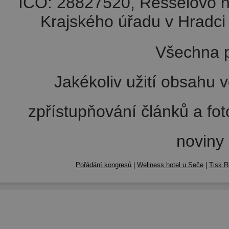
IČO: 28827520, Resselovo n
Krajského úřadu v Hradci 
Všechna p
Jakékoliv užití obsahu v
zpřístupňování článků a fo
noviny
Pořádání kongresů
|
Wellness hotel u Seče
|
Tisk R