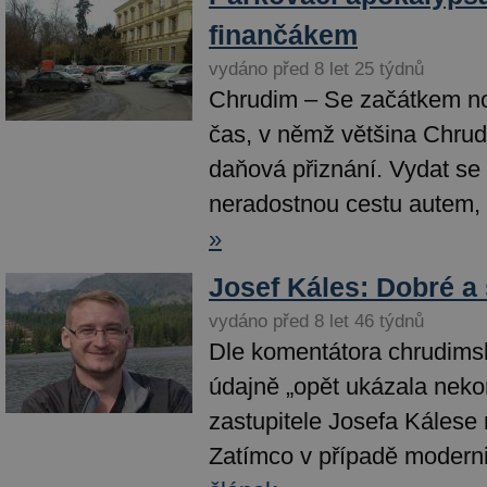
finančákem
vydáno před 8 let 25 týdnů
Chrudim – Se začátkem n
čas, v němž většina Chru
daňová přiznání. Vydat se 
neradostnou cestu autem, 
»
Josef Káles: Dobré a
vydáno před 8 let 46 týdnů
Dle komentátora chrudims
údajně „opět ukázala neko
zastupitele Josefa Kálese 
Zatímco v případě moderni