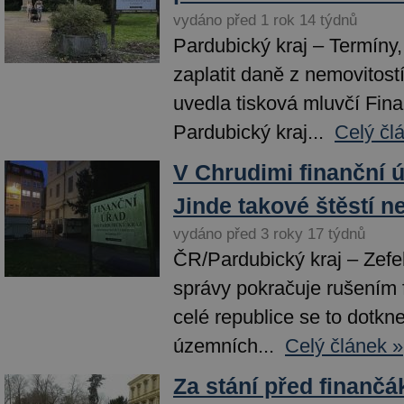
vydáno před 1 rok 14 týdnů
Pardubický kraj – Termíny,
zaplatit daně z nemovitostí,
uvedla tisková mluvčí Fin
Pardubický kraj...
Celý čl
V Chrudimi finanční 
Jinde takové štěstí n
vydáno před 3 roky 17 týdnů
ČR/Pardubický kraj – Zefek
správy pokračuje rušením 
celé republice se to dotkn
územních...
Celý článek »
Za stání před finanč