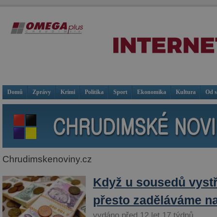
Domů
Zprávy
Krimi
Politika
Sport
Ekonomika
Kultura
Od 
Chrudimskenoviny.cz
Když u sousedů vystří
přesto zaděláváme n
vydáno před 12 let 17 týdnů