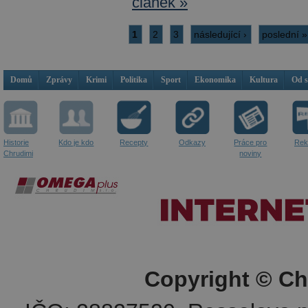
článek »
1
2
3
následující ›
poslední »
Domů
Zprávy
Krimi
Politika
Sport
Ekonomika
Kultura
Od 
Historie
Kdo je kdo
Recepty
Odkazy
Práce pro
Rek
Chrudimi
noviny
Copyright © Ch