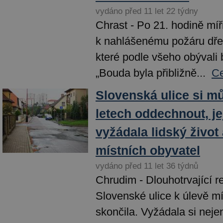
vydáno před 11 let 22 týdny
Chrast - Po 21. hodině míři
k nahlášenému požáru dře
které podle všeho obýval
„Bouda byla přibližně...
Ce
Slovenská ulice si m
letech oddechnout, je
vyžádala lidský život
místních obyvatel
vydáno před 11 let 36 týdnů
Chrudim - Dlouhotrvající r
Slovenské ulice k úlevě mí
skončila. Vyžádala si nejen