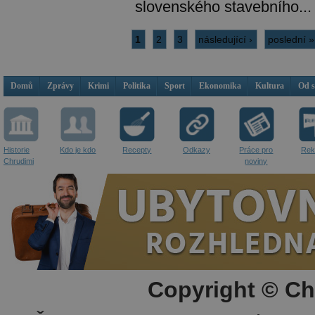
slovenského stavebního...
1
2
3
následující ›
poslední »
Domů
Zprávy
Krimi
Politika
Sport
Ekonomika
Kultura
Od 
Historie
Kdo je kdo
Recepty
Odkazy
Práce pro
Rek
Chrudimi
noviny
Copyright © Ch