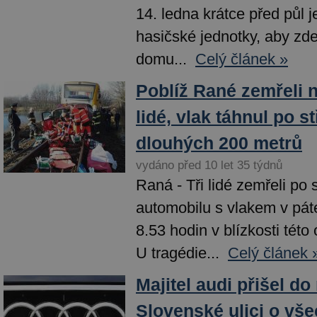
14. ledna krátce před půl 
hasičské jednotky, aby zde
domu...
Celý článek »
Poblíž Rané zemřeli na
lidé, vlak táhnul po s
dlouhých 200 metrů
vydáno před 10 let 35 týdnů
Raná - Tři lidé zemřeli po 
automobilu s vlakem v páte
8.53 hodin v blízkosti této
U tragédie...
Celý článek 
Majitel audi přišel do
Slovenské ulici o vše