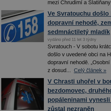
mezi Chrudimí a Slatiňany 
Ve Svratouchu došlo 
dopravní nehodě, zemř
sedmnáctiletý mladík
vydáno před 11 let 3 týdny
Svratouch - V sobotu krát
došlo v uvedené obci na Hl
dopravní nehodě. „Osobní 
z dosud...
Celý článek »
V Chrasti uhořel v b
bezdomovec, druhéh
popáleninami vynesli h
zůstal nezraněn