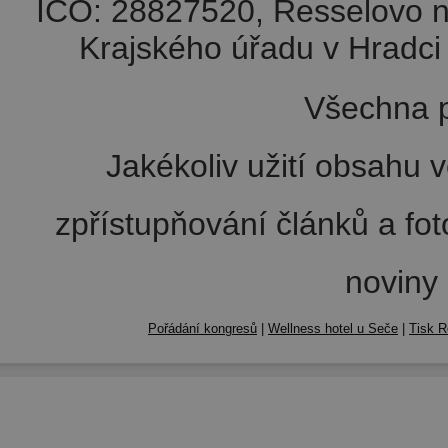
IČO: 28827520, Resselovo n
Krajského úřadu v Hradci 
Všechna p
Jakékoliv užití obsahu v
zpřístupňování článků a fo
noviny
Pořádání kongresů
|
Wellness hotel u Seče
|
Tisk R