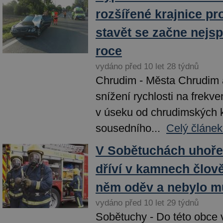
rozšířené krajnice pro
stavět se začne nejsp
roce
vydáno před 10 let 28 týdnů
Chrudim - Města Chrudim a 
snížení rychlosti na frekve
v úseku od chrudimských k
sousedního...
Celý článek
V Sobětuchách uhořel
dříví v kamnech člově
něm oděv a nebylo m
vydáno před 10 let 29 týdnů
Sobětuchy - Do této obce v