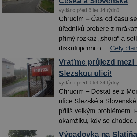
Česká a Slovenská
vydáno před 8 let 14 týdnů
Chrudim – Čas od času se
úředníků probere z mrákot
přímý rozkaz „shora“ a se
diskutujícími o...
Celý člá
Vraťme průjezd mezi
Slezskou ulici!
vydáno před 9 let 34 týdny
Chrudim – Dostat se z Mor
ulice Slezské a Slovenské
příliš velkým problémem. 
okamžiku, kdy se chodec..
Výpadovka na Slatiňa