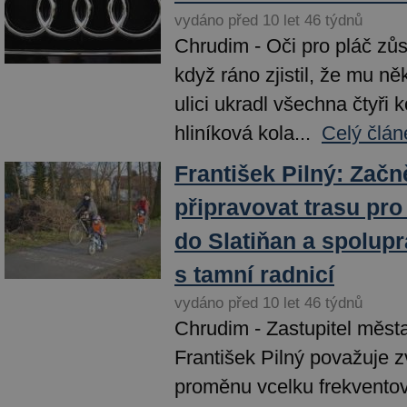
vydáno před 10 let 46 týdnů
Chrudim - Oči pro pláč zůst
když ráno zjistil, že mu n
ulici ukradl všechna čtyři 
hliníková kola...
Celý člán
František Pilný: Zač
připravovat trasu pro 
do Slatiňan a spolup
s tamní radnicí
vydáno před 10 let 46 týdnů
Chrudim - Zastupitel měs
František Pilný považuje 
proměnu vcelku frekventov