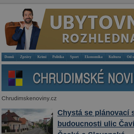
Domů
Zprávy
Krimi
Politika
Sport
Ekonomika
Kultura
Od 
Chrudimskenoviny.cz
Chystá se plánovací 
budoucnosti ulic Čav