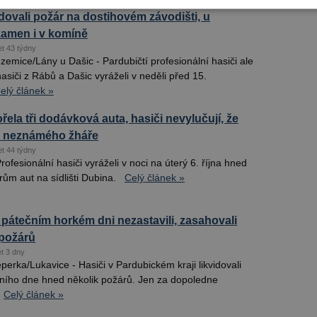
idovali požár na dostihovém závodišti, u
amen i v komíně
et 43 týdny
emice/Lány u Dašic - Pardubičtí profesionální hasiči ale
hasiči z Rábů a Dašic vyráželi v neděli před 15.
elý článek »
hořela tři dodávková auta, hasiči nevylučují, že
n neznámého žháře
et 44 týdny
rofesionální hasiči vyráželi v noci na úterý 6. října hned
ům aut na sídlišti Dubina.
Celý článek »
 pátečním horkém dni nezastavili, zasahovali
požárů
et 3 dny
erka/Lukavice - Hasiči v Pardubickém kraji likvidovali
ího dne hned několik požárů. Jen za dopoledne
Celý článek »