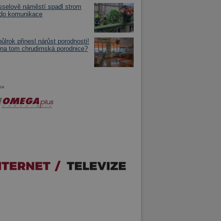
selově náměstí spadl strom
 do komunikace
půlrok přinesl nárůst porodnosti!
 na tom chrudimská porodnice?
ma