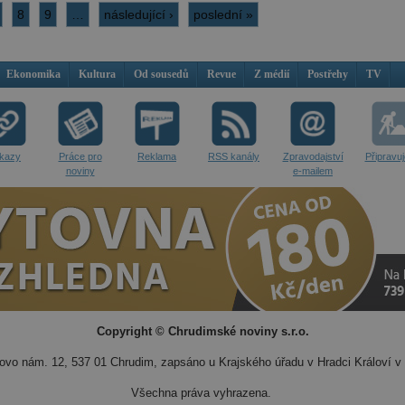
8
9
…
následující ›
poslední »
Ekonomika
Kultura
Od sousedů
Revue
Z médií
Postřehy
TV
kazy
Práce pro
Reklama
RSS kanály
Zpravodajství
Připravu
noviny
e-mailem
Copyright © Chrudimské noviny s.r.o.
vo nám. 12, 537 01 Chrudim, zapsáno u Krajského úřadu v Hradci Královí v 
Všechna práva vyhrazena.