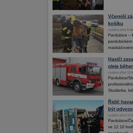
Včerejší z
košíku
vydáno před 5 le
Pardubice – 
pardubickém K
maskáčovém t
Hasiči zasa
oleje běhe
vydáno před 10 l
Pardubice/St
profesionáln
Studánka, kde
Řidič hava
být odvez
vydáno před 10 l
Pardubice/Čer
ve 12.10 hod