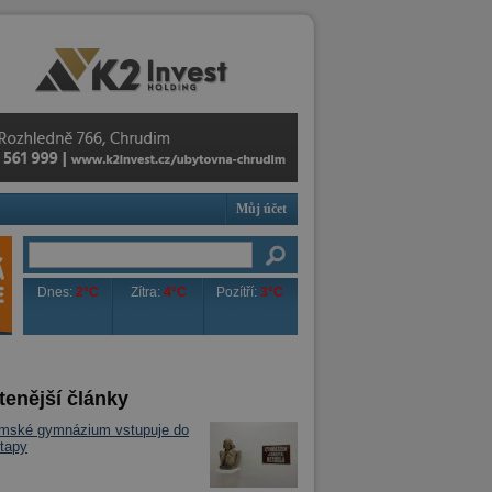
Můj účet
Dnes:
2°C
Zítra:
4°C
Pozítří:
3°C
tenější články
imské gymnázium vstupuje do
tapy