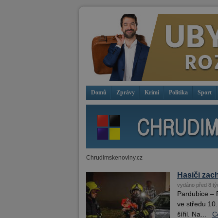
Domů
Zprávy
Krimi
Politika
Sport
Chrudimskenoviny.cz
Hasiči zach
vydáno před 8 tý
Pardubice – 
ve středu 10
šířil. Na...
C