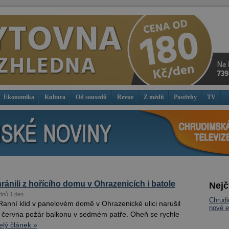
Ekonomika
Kultura
Od sousedů
Revue
Z médií
Postřehy
TV
ránili z hořícího domu v Ohrazenicích i batole
Nejč
dnů 1 den
Chrud
Ranní klid v panelovém domě v Ohrazenické ulici narušil
nové e
. června požár balkonu v sedmém patře. Oheň se rychle
elý článek »