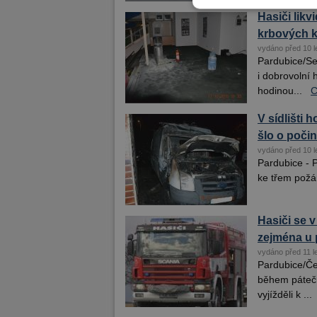
Hasiči likv
krbových k
vydáno před 10 l
Pardubice/Sez
i dobrovolní 
hodinou...
C
V sídlišti 
šlo o poči
vydáno před 10 l
Pardubice - P
ke třem požár
Hasiči se v
zejména u 
vydáno před 11 l
Pardubice/Čep
během pátečn
vyjížděli k ...