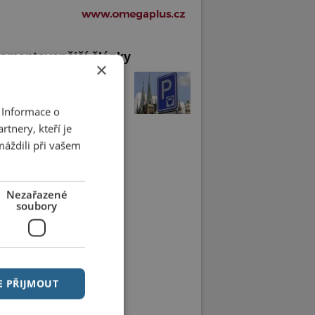
omentovanější články
×
arkovací automaty se
ily. Chrudimáci si je chválí
 Informace o
tnery, kteří je
máždili při vašem
Nezařazené
soubory
E PŘIJMOUT