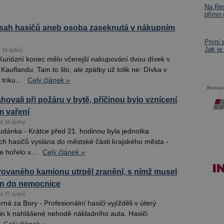
Na Res
přímo
ásah hasičů aneb osoba zaseknutá v nákupním
První 
Jak je
t 19 týdnů
Kuriózní konec mělo včerejší nakupování dvou dívek v
auflandu. Tam to šlo, ale zpátky už tolik ne: Dívka v
riku...
Celý článek »
Rekla
hovali při požáru v bytě, příčinou bylo vznícení
m vaření
et 34 týdny
udánka - Krátce před 21. hodinou byla jednotka
ích hasičů vyslána do městské části krajského města -
 hořelo v...
Celý článek »
rovaného kamionu utrpěl zranění, s nímž musel
en do nemocnice
et 37 týdnů
ná za Bory - Profesionální hasiči vyjížděli v úterý
in k nahlášené nehodě nákladního auta. Hasiči