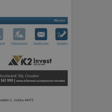
Můj účet
jeme
Připravujeme
Napište nám
Kontakty
oddíle C, vložka 44473.