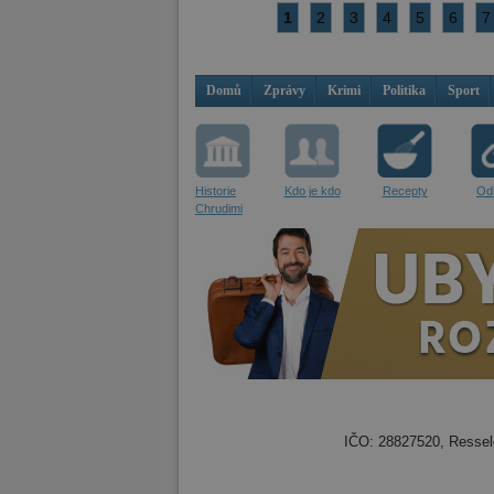
1
2
3
4
5
6
7
Domů
Zprávy
Krimi
Politika
Sport
Historie
Kdo je kdo
Recepty
Od
Chrudimi
IČO: 28827520, Resselo