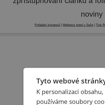
zpřístupňování článků a fo
noviny
Pořádání kongresů
|
Wellness hotel u Seče
|
Tisk R
Tyto webové stránky
K personalizaci obsahu,
používáme soubory coo