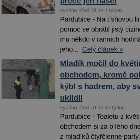
přece jen našel
vydáno před 10 let 1 týden
Pardubice - Na tísňovou li
pomoc se obrátil jistý cizin
mu někdo v ranních hodin
jeho...
Celý článek »
Mladík močil do květ
obchodem, kromě poku
kýbl s hadrem, aby s
uklidil
vydáno před 10 let 45 týdnů
Pardubice - Toaletu z květ
obchodem si za bílého dne
z mladíků čtyřčlenné party, 