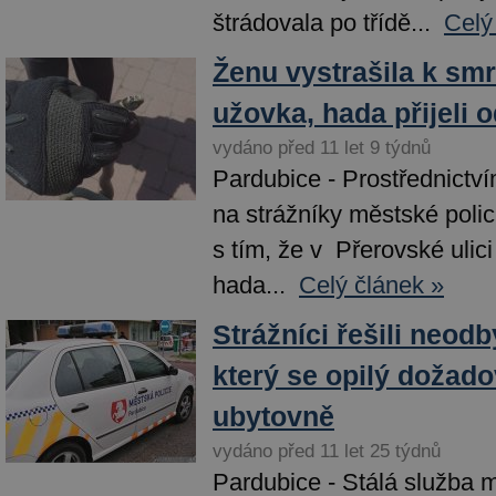
štrádovala po třídě...
Celý
Ženu vystrašila k smr
užovka, hada přijeli o
vydáno před 11 let 9 týdnů
Pardubice - Prostřednictví
na strážníky městské polic
s tím, že v Přerovské uli
hada...
Celý článek »
Strážníci řešili neod
který se opilý dožado
ubytovně
vydáno před 11 let 25 týdnů
Pardubice - Stálá služba m