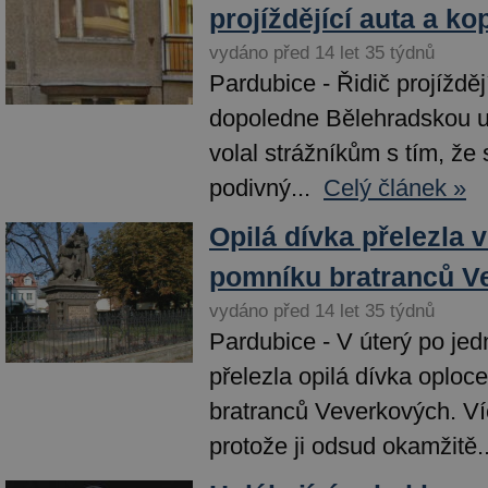
projíždějící auta a ko
vydáno před 14 let 35 týdnů
Pardubice - Řidič projížděj
dopoledne Bělehradskou ul
volal strážníkům s tím, že 
podivný...
Celý článek »
Opilá dívka přelezla 
pomníku bratranců V
vydáno před 14 let 35 týdnů
Pardubice - V úterý po jed
přelezla opilá dívka oploc
bratranců Veverkových. Víc
protože ji odsud okamžitě..