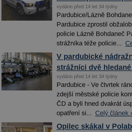
vydáno před 14 let 34 týdny
Pardubice/Lázně Bohdaneč
Pardubice zprostil obžalo
policie Lázně Bohdaneč P
strážníka téže policie...
Ce
V pardubické nádražní
strážníci dvě hledan
vydáno před 14 let 34 týdny
Pardubice - Ve čtvrtek ráno
zdejší městské policie kon
ČD a byli hned dvakrát úsp
opatření si...
Celý článek 
Opilec skákal v Pola