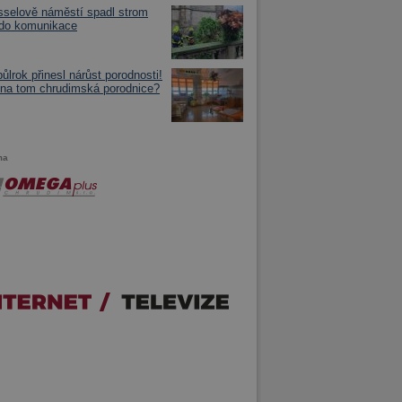
selově náměstí spadl strom
 do komunikace
půlrok přinesl nárůst porodnosti!
 na tom chrudimská porodnice?
ma