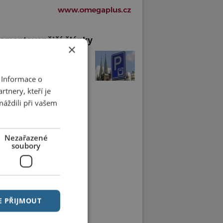
omentovanější články
×
arkovací automaty se
ily. Chrudimáci si je chválí
 Informace o
tnery, kteří je
máždili při vašem
Nezařazené
soubory
E PŘIJMOUT