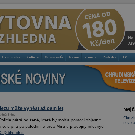
Ekonomika
Kultura
Od sousedů
Revue
Z médií
Postřehy
TV
álezu může vynést až osm let
Nejč
ýdnů 3 dny
Chrud
olicie pátrá po ženě, která by mohla pomoci objasnit
nové e
ý 5. srpna po poledni na třídě Míru u prodejny mléčných
Celý článek »