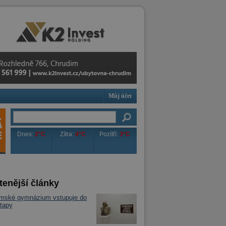
Můj účet
Dnes:
2°C
Zítra:
4°C
Pozítří:
3°C
tenější články
imské gymnázium vstupuje do
tapy