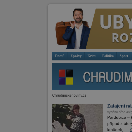
Domů
Zprávy
Krimi
Politika
Sport
Chrudimskenoviny.cz
Zatajení n
vydáno před 48 t
Pardubice – P
případ z úter
lahůdek,...