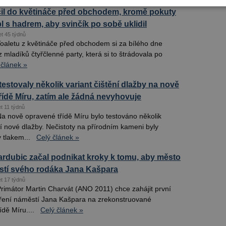
il do květináče před obchodem, kromě pokuty
bl s hadrem, aby svinčík po sobě uklidil
et 45 týdnů
Toaletu z květináče před obchodem si za bílého dne
z mladíků čtyřčlenné party, která si to štrádovala po
 článek »
estovaly několik variant čištění dlažby na nově
řídě Míru, zatím ale žádná nevyhovuje
t 11 týdnů
Na nově opravené třídě Míru bylo testováno několik
ní nové dlažby. Nečistoty na přírodním kameni byly
 tlakem...
Celý článek »
ardubic začal podnikat kroky k tomu, aby město
tí svého rodáka Jana Kašpara
et 17 týdnů
Primátor Martin Charvát (ANO 2011) chce zahájit první
oření náměstí Jana Kašpara na zrekonstruované
ídě Míru....
Celý článek »