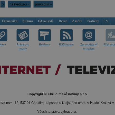
5
následující ›
poslední »
Ekonomika
Kultura
Od sousedů
Revue
Z médií
Postřehy
TV
kazy
Práce pro
Reklama
RSS kanály
Zpravodajství
Připravu
noviny
e-mailem
Copyright © Chrudimské noviny s.r.o.
vo nám. 12, 537 01 Chrudim, zapsáno u Krajského úřadu v Hradci Královí v 
Všechna práva vyhrazena.