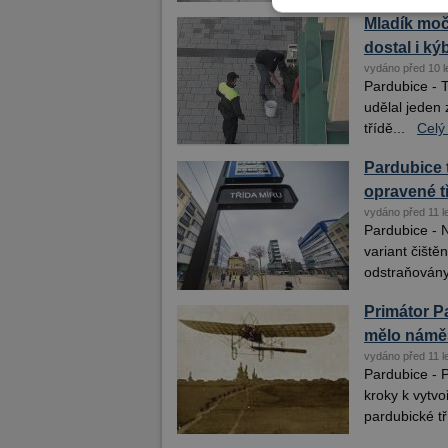
Mladík moč
dostal i ký
vydáno před 10 l
Pardubice - 
udělal jeden 
třídě...
Celý
Pardubice t
opravené t
vydáno před 11 le
Pardubice - 
variant čiště
odstraňovány
Primátor P
mělo náměs
vydáno před 11 l
Pardubice - 
kroky k vytv
pardubické tř