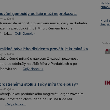
Na Res
přímo
ování genocidy policie muži neprokázala
ky 12 týdnů
První 
riminalisté ukončili prověřování muže, který se druhého
Jak je
zel na pardubické třídě Míru v černém tričku s
. Jak...
Celý článek »
Rekla
mikině bývalého disidenta prověřuje kriminálka
ky 17 týdnů
Muž v černé mikině s nápisem Z vzbudil pozornost.
teré se odehrály na třídě Míru v Pardubicích a po
íspěvku na...
Celý článek »
prostřenému stolu z Třídy míru trolejbusy?
ky 48 týdnů
Včerejší akce pardubického magistrátu organizováním
tolu prostřednictvím Piana na ulici na třídě Míru
..
Celý článek »