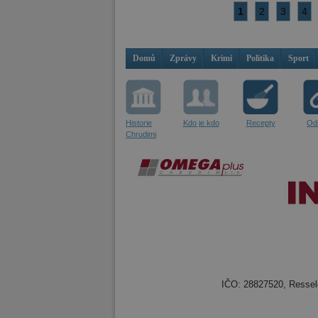
1
2
3
4
Domů
Zprávy
Krimi
Politika
Sport
Historie
Kdo je kdo
Recepty
Od
Chrudimi
IČO: 28827520, Resselo