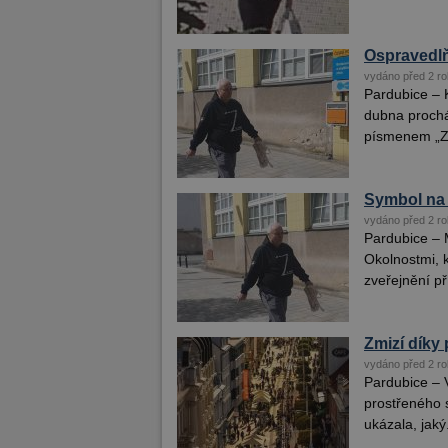
Ospravedlň
vydáno před 2 ro
Pardubice – K
dubna prochá
písmenem „Z“
Symbol na 
vydáno před 2 ro
Pardubice – 
Okolnostmi, k
zveřejnění př
Zmizí díky 
vydáno před 2 ro
Pardubice – 
prostřeného s
ukázala, jaký.