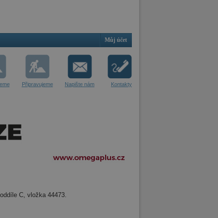
Můj účet
jeme
Připravujeme
Napište nám
Kontakty
oddíle C, vložka 44473.