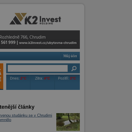
Můj účet
Dnes:
2°C
Zítra:
4°C
Pozítří:
3°C
tenější články
venou studánku se v Chrudimi
omnělo