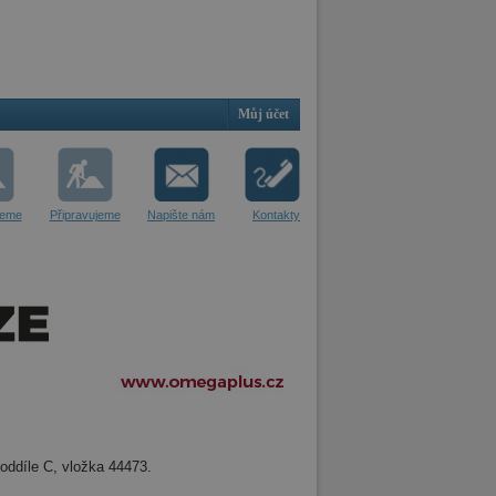
Můj účet
jeme
Připravujeme
Napište nám
Kontakty
oddíle C, vložka 44473.