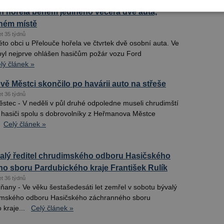
ch hořela během jediného večera dvě auta,
iném místě
et 35 týdnů
této obci u Přelouče hořela ve čtvrtek dvě osobní auta. Ve
byl nejprve ohlášen hasičům požár vozu Ford
lý článek »
ě Městci skončilo po havárii auto na střeše
et 36 týdnů
tec - V neděli v půl druhé odpoledne museli chrudimští
í hasiči spolu s dobrovolníky z Heřmanova Městce
Celý článek »
alý ředitel chrudimského odboru Hasičského
o sboru Pardubického kraje František Rulík
et 36 týdnů
ňany - Ve věku šestašedesáti let zemřel v sobotu bývalý
dimského odboru Hasičského záchranného sboru
kraje...
Celý článek »