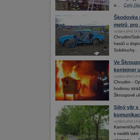
a...
Celý čl
Škodovka s
metrů, pro 
vydáno před 14 l
Chrudim/Sobě
hasiči u dopr
Sobětuchy...
Ve Škroupo
kontejner 
vydáno před 14 l
Chrudim - Ope
hodinou stráž
Škroupově ulic
Silný vítr
komunikace
vydáno před 14 l
Kameničky/No
v neděli také