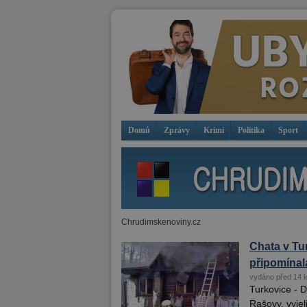
Domů
Zprávy
Krimi
Politika
Sport
Chrudimskenoviny.cz
Chata v Tu
připomínal
vydáno před 14 l
Turkovice - D
Rašovy, vyjel