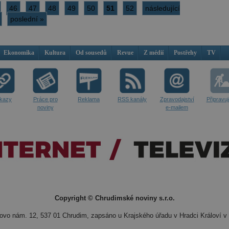
46
47
48
49
50
51
52
následující
poslední »
Ekonomika
Kultura
Od sousedů
Revue
Z médií
Postřehy
TV
kazy
Práce pro
Reklama
RSS kanály
Zpravodajství
Připravu
noviny
e-mailem
Copyright © Chrudimské noviny s.r.o.
vo nám. 12, 537 01 Chrudim, zapsáno u Krajského úřadu v Hradci Královí v 