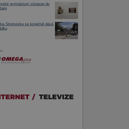
imské gymnázium vstupuje do
tapy
vka Stromovka se konečně dává
ádku
ma