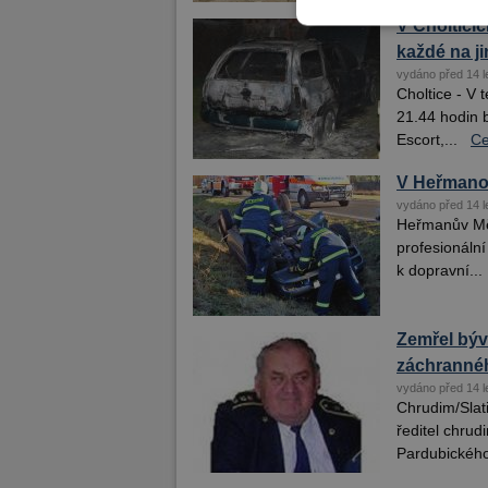
V Cholticí
každé na j
vydáno před 14 l
Choltice - V 
21.44 hodin 
Escort,...
Ce
V Heřmanov
vydáno před 14 l
Heřmanův Měs
profesionáln
k dopravní...
Zemřel býv
záchrannéh
vydáno před 14 l
Chrudim/Slati
ředitel chru
Pardubického 