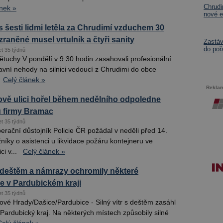
Chrud
ánek »
nové e
 šesti lidmi letěla za Chrudimí vzduchem 30
zraněné musel vrtulník a čtyři sanity
Zastá
do poř
et 35 týdnů
tuchy V pondělí v 9.30 hodin zasahovali profesionální
avní nehody na silnici vedoucí z Chrudimi do obce
Celý článek »
Rekla
vě ulici hořel během nedělního odpoledne
u firmy Bramac
et 35 týdnů
rační důstojník Policie ČR požádal v neděli před 14.
níky o asistenci u likvidace požáru kontejneru ve
i v...
Celý článek »
 s deštěm a námrazy ochromily některé
 v Pardubickém kraji
et 35 týdnů
vé Hrady/Dašice/Pardubice - Silný vítr s deštěm zasáhl
 Pardubický kraj. Na některých místech způsobily silné