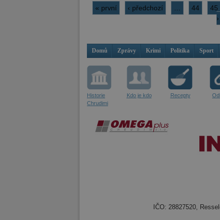
« první
‹ předchozí
…
44
45
›
Domů
Zprávy
Krimi
Politika
Sport
Historie
Kdo je kdo
Recepty
Od
Chrudimi
IČO: 28827520, Resselo