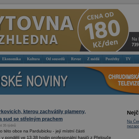
Ekonomika
Kultura
Od sousedů
Revue
Z médií
Postřehy
TV
rkovicích, kterou zachvátily plameny,
Nejč
a sud se střelným prachem
Na Čer
et 35 týdnů
nezap
o této obce na Pardubicku - její místní části
i v pondělí ve 13.38 hodin profesionální hasiči z Přelouče