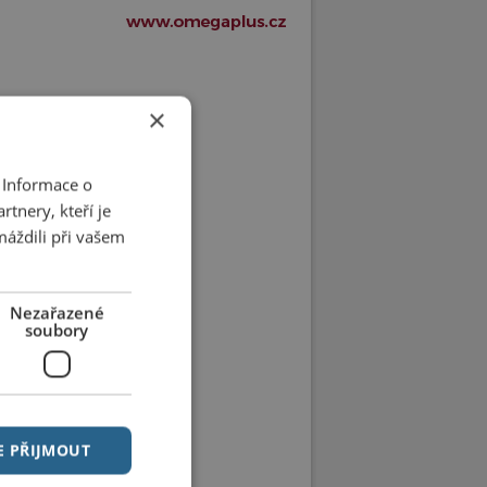
×
 Informace o
tnery, kteří je
máždili při vašem
Nezařazené
soubory
E PŘIJMOUT