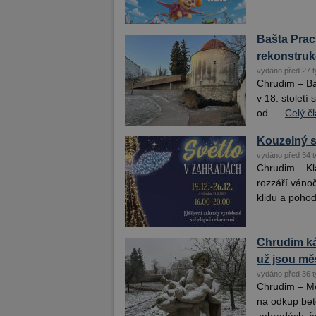
Bašta Prac
rekonstru
vydáno před 27 t
Chrudim – Baš
v 18. století
od...
Celý č
Kouzelný s
vydáno před 34 t
Chrudim – Kl
rozzáří váno
klidu a pohody
Chrudim k
už jsou mě
vydáno před 36 t
Chrudim – Mě
na odkup bet