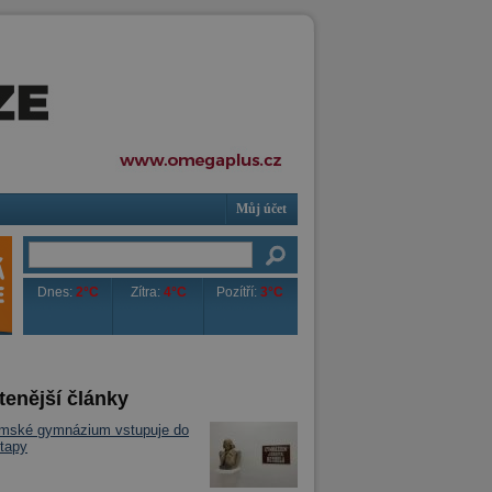
Můj účet
Dnes:
2°C
Zítra:
4°C
Pozítří:
3°C
tenější články
imské gymnázium vstupuje do
tapy