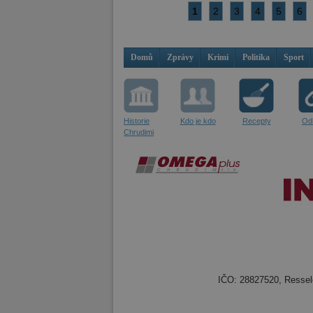
1
2
3
4
5
6
Domů
Zprávy
Krimi
Politika
Sport
Historie
Kdo je kdo
Recepty
Od
Chrudimi
IČO: 28827520, Resselo