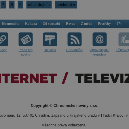
7
8
9
následující ›
poslední »
Ekonomika
Kultura
Od sousedů
Revue
Z médií
Postřehy
TV
kazy
Práce pro
Reklama
RSS kanály
Zpravodajství
Připravu
noviny
e-mailem
Copyright © Chrudimské noviny s.r.o.
vo nám. 12, 537 01 Chrudim, zapsáno u Krajského úřadu v Hradci Královí v 
Všechna práva vyhrazena.