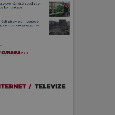
selově náměstí spadl strom
 do komunikace
ěstí přijely první pouťové
e, centrum čekají uzavírky
ma