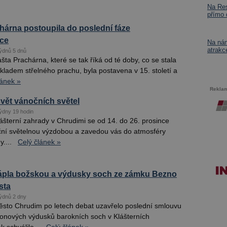
Na Res
přímo
hárna postoupila do poslední fáze
kce
Na nám
atrakc
ýdnů 5 dnů
ta Prachárna, které se tak říká od té doby, co se stala
 skladem střelného prachu, byla postavena v 15. století a
lánek »
Rekla
vět vánočních světel
ýdny 19 hodin
ášterní zahrady v Chrudimi se od 14. do 26. prosince
ční světelnou výzdobou a zavedou vás do atmosféry
....
Celý článek »
ápla božskou a výdusky soch ze zámku Bezno
sta
ýdnů 2 dny
sto Chrudim po letech debat uzavřelo poslední smlouvu
onových výdusků barokních soch v Klášterních