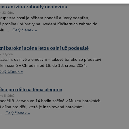
nes ani zítra zahrady neotevřou
k 33 týdny
tup veřejnosti je během pondělí a úterý odepřen,
ě probíhají přípravy na uvedení Klášterních zahrad do
lu....
Celý článek »
tní barokní scéna letos oslní už podesáté
k 1 týden
trální, oslnivé a emotivní – takové baroko se představí
okní scéně v Chrudimi od 16. do 18. srpna 2024.
Celý článek »
lna pro děti na téma alegorie
ky 8 týdnů
neděli 9. června ve 14 hodin začíná v Muzeu barokních
 dílna pro děti, která je inspirovaná barokními
..
Celý článek »