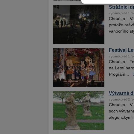
Strážníci d
vydáno před 1 ro
Chrudim – Vs
protože práv
vánočního sty
Festival Le
vydáno před 1 ro
Chrudim – Tea
na Letní bar
Program...
Výtvarná dí
vydáno před 2 ro
Chrudim – V 
soch výtvarná
alegorickými.