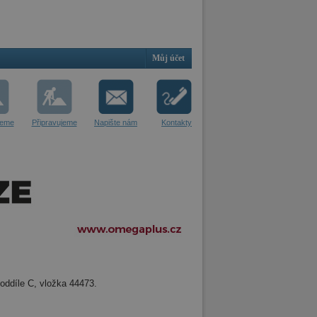
Můj účet
jeme
Připravujeme
Napište nám
Kontakty
oddíle C, vložka 44473.