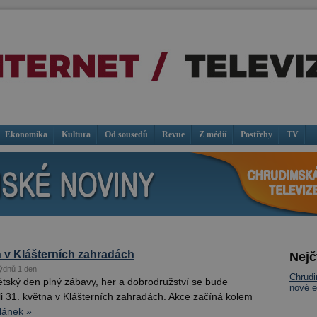
Ekonomika
Kultura
Od sousedů
Revue
Z médií
Postřehy
TV
 v Klášterních zahradách
Nejč
ýdnů 1 den
Chrud
tský den plný zábavy, her a dobrodružství se bude
nové e
li 31. května v Klášterních zahradách. Akce začíná kolem
lánek »