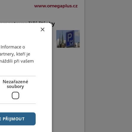
omentovanější články
×
arkovací automaty se
ily. Chrudimáci si je chválí
 Informace o
tnery, kteří je
máždili při vašem
Nezařazené
soubory
E PŘIJMOUT