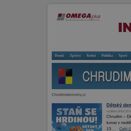
Domů
Zprávy
Krimi
Politika
Sport
Chrudimskenoviny.cz
Dětský den
vydáno před 10 t
Chrudim – Dě
konat v nedě
13....
Celý č