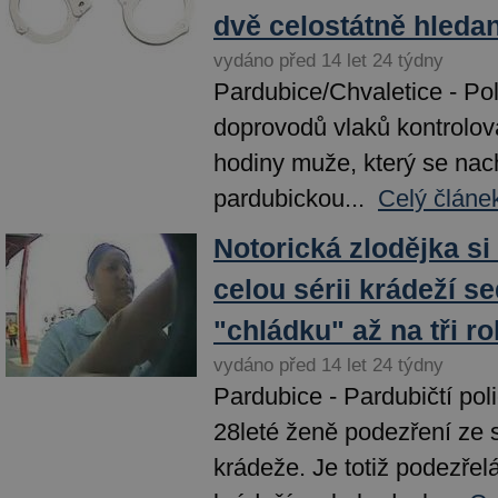
dvě celostátně hleda
vydáno před 14 let 24 týdny
Pardubice/Chvaletice - Pol
doprovodů vlaků kontrolova
hodiny muže, který se nac
pardubickou...
Celý článe
Notorická zlodějka si 
celou sérii krádeží s
"chládku" až na tři r
vydáno před 14 let 24 týdny
Pardubice - Pardubičtí polic
28leté ženě podezření ze 
krádeže. Je totiž podezřelá