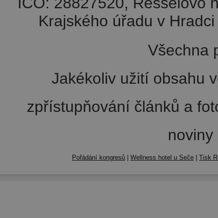
IČO: 28827520, Resselovo n
Krajského úřadu v Hradci 
Všechna p
Jakékoliv užití obsahu v
zpřístupňování článků a fo
noviny
Pořádání kongresů
|
Wellness hotel u Seče
|
Tisk R