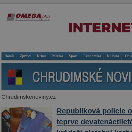
Domů
Zprávy
Krimi
Politika
Sport
Ekonomika
Kultura
Od 
Chrudimskenoviny.cz
Republiková policie o
teprve devatenáctilet