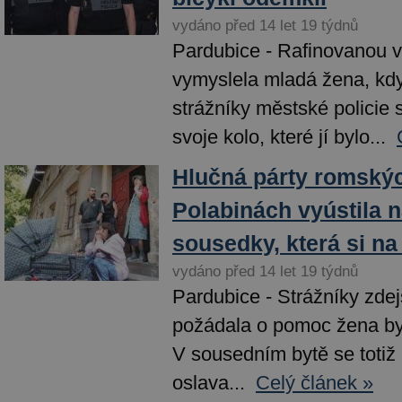
vydáno před 14 let 19 týdnů
Pardubice - Rafinovanou v
vymyslela mladá žena, kdy
strážníky městské policie s
svoje kolo, které jí bylo...
Hlučná párty romský
Polabinách vyústila 
sousedky, která si na
vydáno před 14 let 19 týdnů
Pardubice - Strážníky zdej
požádala o pomoc žena byd
V sousedním bytě se totiž 
oslava...
Celý článek »