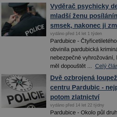
Vyděrač psychicky de
mladší ženu posílán
smsek, nakonec ji zml
vydáno před 14 let 1 týden
Pardubice - Čtyřicetiletéh
obvinila pardubická krimin
nebezpečné vyhrožování, 
měl dopouštět ...
Celý člá
Dvě ozbrojená loupež
centru Pardubic - nejp
potom zlatnictví
vydáno před 14 let 22 týdny
Pardubice - Okolo půl dru