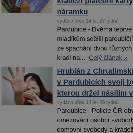
krádeží platební karty
náramku
vydáno před 14 let 27 týdnů
Pardubice - Dvěma teprve
mladíkům sdělili pardubičtí
ze spáchání dvou různých 
kradl na...
Celý článek »
Hrubián z Chrudimska
v Pardubicích svoji b
kterou držel násilím v
vydáno před 14 let 28 týdnů
Pardubice - Policie ČR obv
omezování osobní svobody
domovní svobody a krádež