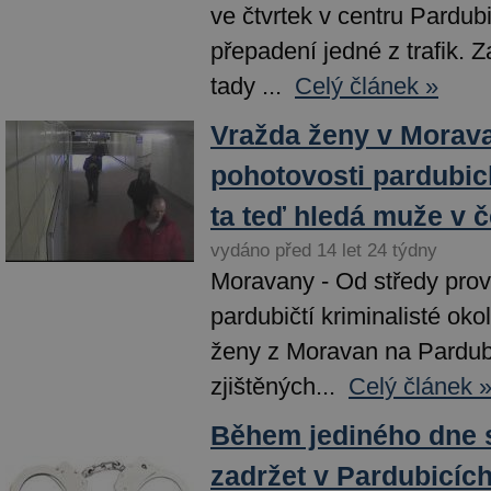
ve čtvrtek v centru Pardu
přepadení jedné z trafik. 
tady ...
Celý článek »
Vražda ženy v Morav
pohotovosti pardubic
ta teď hledá muže v 
vydáno před 14 let 24 týdny
Moravany - Od středy prov
pardubičtí kriminalisté oko
ženy z Moravan na Pardub
zjištěných...
Celý článek 
Během jediného dne s
zadržet v Pardubicích