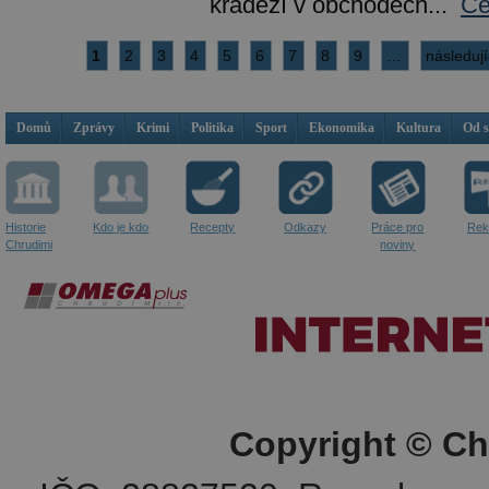
krádeží v obchodech...
Ce
1
2
3
4
5
6
7
8
9
…
následují
Domů
Zprávy
Krimi
Politika
Sport
Ekonomika
Kultura
Od 
Historie
Kdo je kdo
Recepty
Odkazy
Práce pro
Rek
Chrudimi
noviny
Copyright © Ch