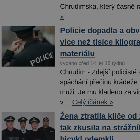
Chrudimska, který časně r
»
Policie dopadla a obv
více než tisíce kilo
materiálu
vydáno před 14 let 18 týdnů
Chrudim - Zdejší policisté 
spáchání přečinu krádeže
muži. Je mu kladeno za vin
v...
Celý článek »
Žena ztratila klíče o
tak zkusila na strážník
bicykl odemkli