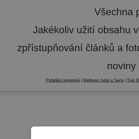
Všechna p
Jakékoliv užití obsahu v
zpřístupňování článků a fo
noviny
Pořádání kongresů
|
Wellness hotel u Seče
|
Tisk R