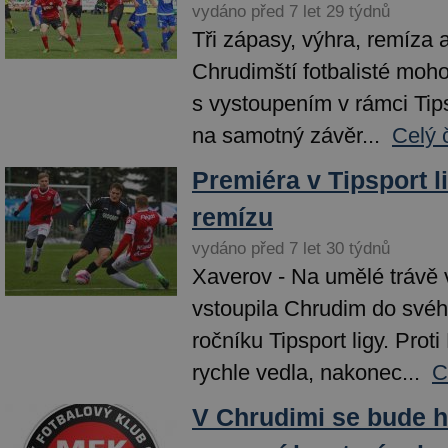
vydáno před 7 let 29 týdnů
Tři zápasy, výhra, remíza 
Chrudimští fotbalisté moho
s vystoupením v rámci Tips
na samotný závěr...
Celý 
Premiéra v Tipsport l
remízu
vydáno před 7 let 30 týdnů
Xaverov - Na umělé trávě
vstoupila Chrudim do své
ročníku Tipsport ligy. Prot
rychle vedla, nakonec...
C
V Chrudimi se bude h