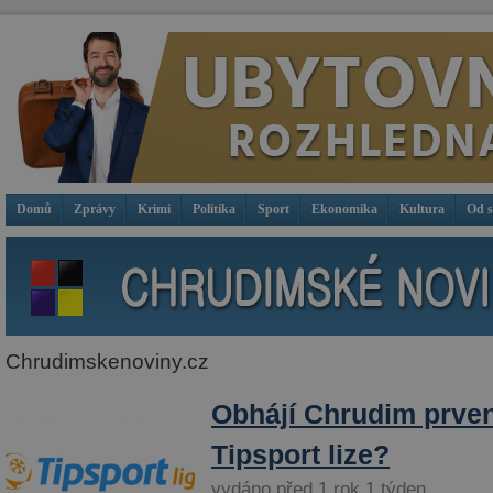
Domů
Zprávy
Krimi
Politika
Sport
Ekonomika
Kultura
Od 
Chrudimskenoviny.cz
Obhájí Chrudim prven
Tipsport lize?
vydáno před 1 rok 1 týden