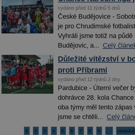
vydáno před 11 týdnů 5 dnů
České Budějovice - Sobotn
je pro Chrudimské fotbalis
Vyhráli jsme totiž na pů
Budějovic, a...
Celý článe
Důležité vítězství v b
proti Příbrami
vydáno před 12 týdnů 2 dny
Pardubice - Úterní večer 
dohrávce 28. kola Chance 
oba týmy měl tento zápas
jsme se chtěli...
Celý člán
1
2
3
4
5
6
7
8
9
…
následují