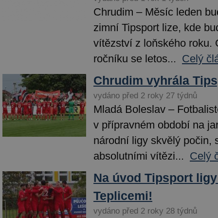
Chrudim – Měsíc leden bud
zimní Tipsport lize, kde 
vítězství z loňského roku
ročníku se letos...
Celý čl
Chrudim vyhrála Tips
vydáno před 2 roky 27 týdnů
Mladá Boleslav – Fotbalist
v přípravném období na j
národní ligy skvělý počin, s
absolutními vítězi...
Celý 
Na úvod Tipsport ligy
Teplicemi!
vydáno před 2 roky 28 týdnů