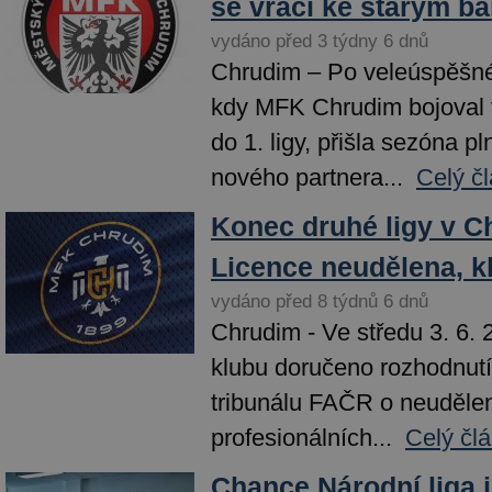
se vrací ke starým b
vydáno před 3 týdny 6 dnů
Chrudim – Po veleúspěšn
kdy MFK Chrudim bojoval 
do 1. ligy, přišla sezóna p
nového partnera...
Celý č
Konec druhé ligy v C
Licence neudělena, k
vydáno před 8 týdnů 6 dnů
Chrudim - Ve středu 3. 6.
klubu doručeno rozhodnutí
tribunálu FAČR o neudělen
profesionálních...
Celý čl
Chance Národní liga 