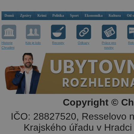
Domů
Zprávy
Krimi
Politika
Sport
Ekonomika
Kultura
Od 
Historie
Kdo je kdo
Recepty
Odkazy
Práce pro
Rek
Chrudimi
noviny
Copyright © Ch
IČO: 28827520, Resselovo n
Krajského úřadu v Hradci 