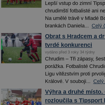
Lepší vstup do zimní Tipspo
chrudimští fotbalisté ani n
Na umělé trávě v Mladé Bol
brankách Daniela...
Celý 
Obrat s Hradcem a dr
tvrdé konkurenci
vydáno před 3 roky 34 týdny
Chrudim – Tři zápasy, šes
porážka. Fotbalisté Chrudi
Ligu vítězstvím proti prvo
Králové. V souboji...
Celý
Výhra a druhé místo.
rozloučila s Tipsport