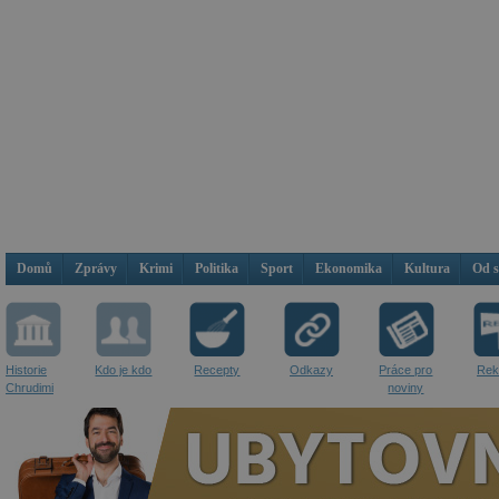
Domů
Zprávy
Krimi
Politika
Sport
Ekonomika
Kultura
Od 
Historie
Kdo je kdo
Recepty
Odkazy
Práce pro
Rek
Chrudimi
noviny