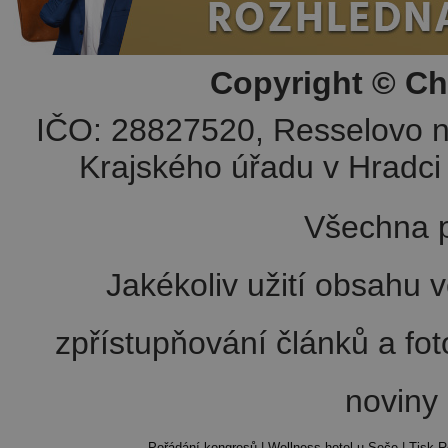
Copyright © Ch
IČO: 28827520, Resselovo n
Krajského úřadu v Hradci 
Všechna p
Jakékoliv užití obsahu v
zpřístupňování článků a fo
noviny
Pořádání kongresů
|
Wellness hotel u Seče
|
Tisk R