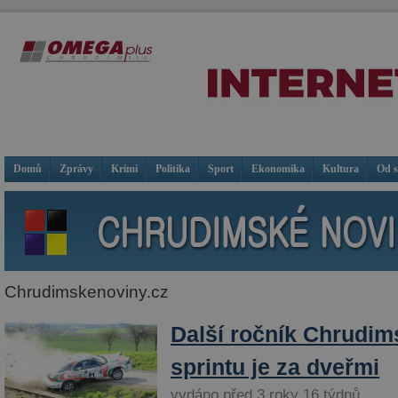
Domů
Zprávy
Krimi
Politika
Sport
Ekonomika
Kultura
Od 
Chrudimskenoviny.cz
Další ročník Chrudim
sprintu je za dveřmi
vydáno před 3 roky 16 týdnů