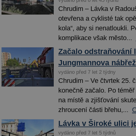
vydáno před 6 let 45 týdnů
Chrudim – Lávka v Radoušo
otevřena a cyklisté tak op
kola“, aby si nenatloukli. 
komplikace však město...
Začalo odstraňování 
Jungmannova nábřež
vydáno před 7 let 2 týdny
Chrudim – Ve čtvrtek 25. 
konečně začalo. Po téměř 
na místě a zjišťování skut
zhroucení části břehu,...
C
Lávka v Široké ulici 
vydáno před 7 let 5 týdnů