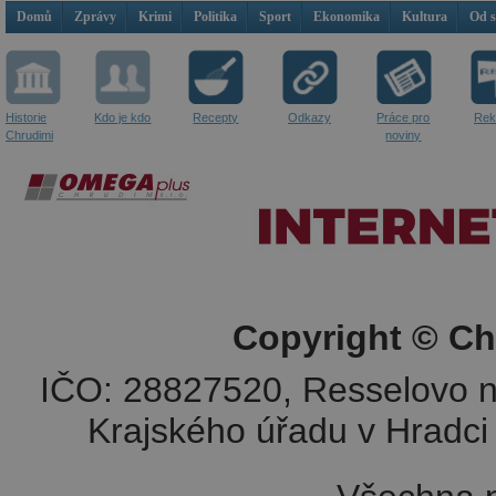
Domů
Zprávy
Krimi
Politika
Sport
Ekonomika
Kultura
Od 
Historie
Kdo je kdo
Recepty
Odkazy
Práce pro
Rek
Chrudimi
noviny
Copyright © Ch
IČO: 28827520, Resselovo n
Krajského úřadu v Hradci 