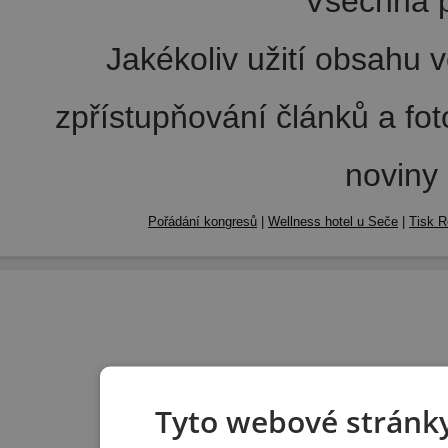
Všechna p
Jakékoliv užití obsahu v
zpřístupňování článků a fo
noviny
Pořádání kongresů
|
Wellness hotel u Seče
|
Tisk R
Tyto webové stránky