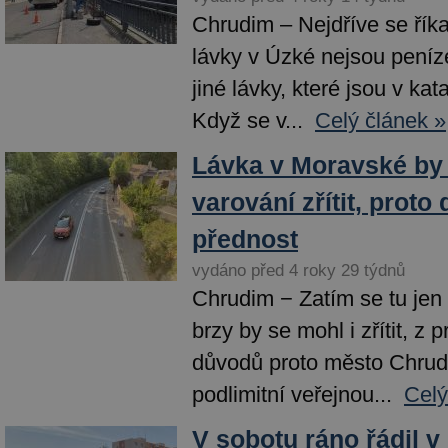
Chrudim – Nejdříve se říka
lávky v Úzké nejsou peníz
jiné lávky, které jsou v kat
Když se v...
Celý článek »
Lávka v Moravské by
varování zřítit, proto
přednost
vydáno před 4 roky 29 týdnů
Chrudim − Zatím se tu jen 
brzy by se mohl i zřítit, z 
důvodů proto město Chrud
podlimitní veřejnou...
Celý
V sobotu ráno řádil v