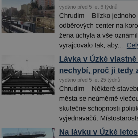
vydáno před 5 let 6 týdnů
Chrudim – Blízko jednoho
odběrových center na kor
žena úchyla a vše oznámila
vyrajcovalo tak, aby...
Cel
Lávka v Úzké vlastn
nechybí, proč ji tedy
vydáno před 5 let 25 týdnů
Chrudim – Některé stavební
města se neúměrně vlečou
skutečné schopnosti politik
vyjednavačů. Místostarosta
Na lávku v Úzké leto