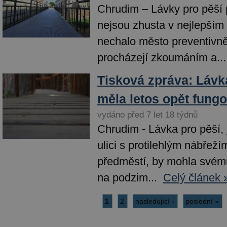
Chrudim – Lávky pro pěší
nejsou zhusta v nejlepším
nechalo město preventivně 
procházejí zkoumáním a...
Tisková zpráva: Lávka
měla letos opět fungo
vydáno před 7 let 18 týdnů
Chrudim - Lávka pro pěší,
ulici s protilehlým nábřež
předměstí, by mohla svému
na podzim...
Celý článek 
1
2
následující ›
poslední »