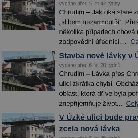
vydáno před 5 let 42 týdny
Chrudim – Jak říká staré z
„slibem nezarmoutíš“. Přes
několika případech chová m
zodpovědní úředníci....
Ce
Stavba nové lávky v Ú
vydáno před 6 let 20 týdnů
Chrudim – Lávka přes Ch
ulici zkrátka chybí. Obchá
oblast, která dříve byla po
znepříjemňuje život...
Cel
V Úzké ulici bude p
zcela nová lávka