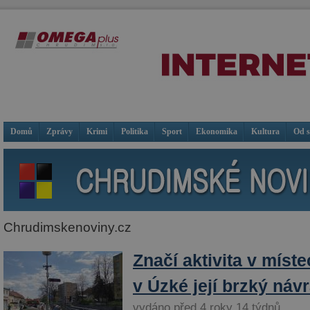
Domů
Zprávy
Krimi
Politika
Sport
Ekonomika
Kultura
Od 
Chrudimskenoviny.cz
Značí aktivita v míst
v Úzké její brzký náv
vydáno před 4 roky 14 týdnů