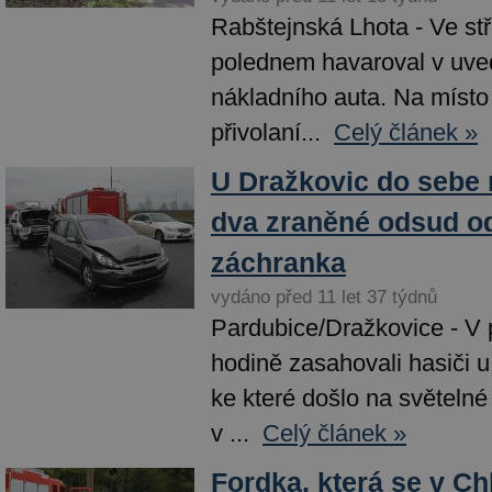
Rabštejnská Lhota - Ve st
polednem havaroval v uved
nákladního auta. Na místo 
přivolaní...
Celý článek »
U Dražkovic do sebe na
dva zraněné odsud o
záchranka
vydáno před 11 let 37 týdnů
Pardubice/Dražkovice - V 
hodině zasahovali hasiči 
ke které došlo na světelné
v ...
Celý článek »
Fordka, která se v C