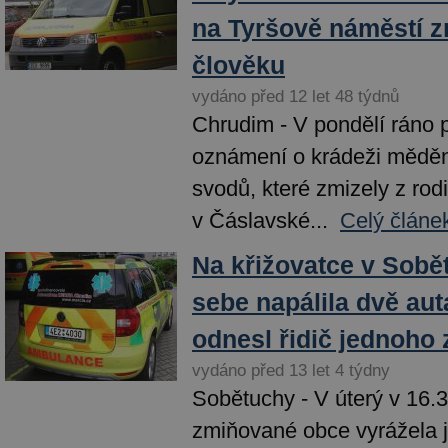
na Tyršově náměstí 
člověku
vydáno před 12 let 48 týdnů
Chrudim - V pondělí ráno př
oznámení o krádeži mědě
svodů, které zmizely z ro
v Čáslavské...
Celý článe
Na křižovatce v Sobě
sebe napálila dvě aut
odnesl řidič jednoho 
vydáno před 13 let 4 týdny
Sobětuchy - V úterý v 16.
zmiňované obce vyrážela 