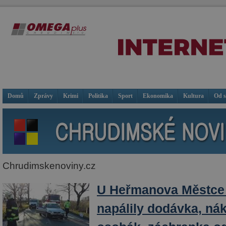
Domů
Zprávy
Krimi
Politika
Sport
Ekonomika
Kultura
Od 
Chrudimskenoviny.cz
U Heřmanova Městce
napálily dodávka, ná