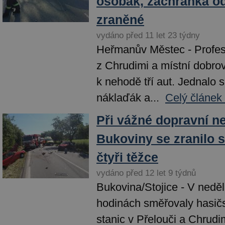
osobák, záchranka od
zraněné
vydáno před 11 let 23 týdny
Heřmanův Městec - Profesi
z Chrudimi a místní dobrovo
k nehodě tří aut. Jednalo 
náklaďák a...
Celý článek
Při vážné dopravní n
Bukoviny se zranilo s
čtyři těžce
vydáno před 12 let 9 týdnů
Bukovina/Stojice - V neděl
hodinách směřovaly hasič
stanic v Přelouči a Chrudim