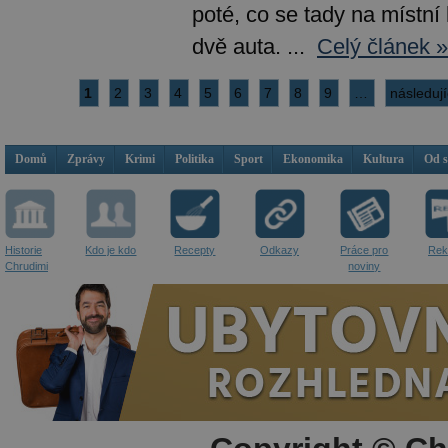
poté, co se tady na místní 
dvě auta. ...
Celý článek »
1
2
3
4
5
6
7
8
9
…
následují
Domů
Zprávy
Krimi
Politika
Sport
Ekonomika
Kultura
Od 
Historie
Kdo je kdo
Recepty
Odkazy
Práce pro
Rek
Chrudimi
noviny