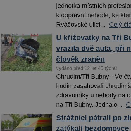
jednotka místních profesio
k dopravní nehodě, ke kte
Rváčovské ulici...
Celý čl
U křižovatky na Tři 
vrazila dvě auta, při
člověk zraněn
vydáno před 12 let 45 týdnů
Chrudim/Tři Bubny - Ve čt
hodin zasahovali chrudimšt
zdravotníky u nehody na o
na Tři Bubny. Jednalo...
C
Strážníci pátrali po z
zatýkali bezdomovce