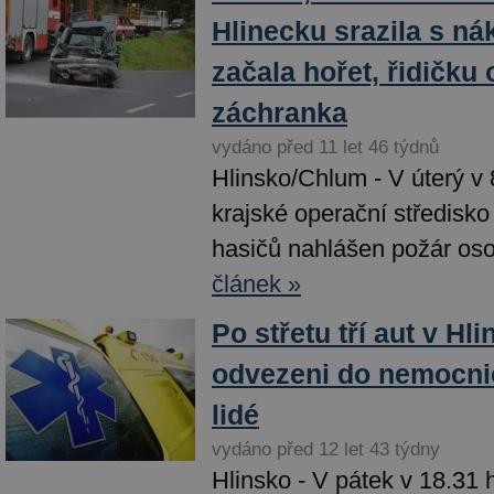
Hlinecku srazila s n
začala hořet, řidičku
záchranka
vydáno před 11 let 46 týdnů
Hlinsko/Chlum - V úterý v 
krajské operační středisk
hasičů nahlášen požár oso
článek »
Po střetu tří aut v Hli
odvezeni do nemocni
lidé
vydáno před 12 let 43 týdny
Hlinsko - V pátek v 18.31 