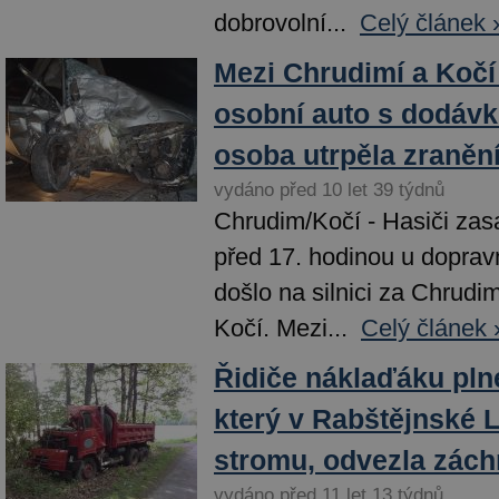
dobrovolní...
Celý článek 
Mezi Chrudimí a Kočí 
osobní auto s dodávk
osoba utrpěla zraněn
vydáno před 10 let 39 týdnů
Chrudim/Kočí - Hasiči zas
před 17. hodinou u dopravn
došlo na silnici za Chrud
Kočí. Mezi...
Celý článek 
Řidiče náklaďáku pln
který v Rabštějnské L
stromu, odvezla zách
vydáno před 11 let 13 týdnů