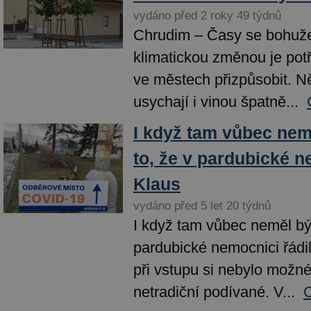
vydáno před 2 roky 49 týdnů
Chrudim – Časy se bohuže
klimatickou změnou je pot
ve městech přizpůsobit. N
usychají i vinou špatně...
I když tam vůbec nem
to, že v pardubické n
Klaus
vydáno před 5 let 20 týdnů
I když tam vůbec neměl být
pardubické nemocnici řádi
při vstupu si nebylo možn
netradiční podívané. V...
C