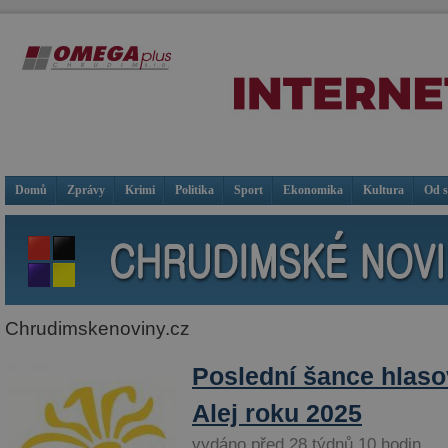
Domů
Zprávy
Krimi
Politika
Sport
Ekonomika
Kultura
Od 
Chrudimskenoviny.cz
Poslední šance hlaso
Alej roku 2025
vydáno před 28 týdnů 10 hodin