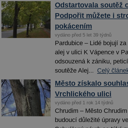
Odstartovala soutěž o
Podpořit můžete i st
pokácením
vydáno před 5 let 39 týdnů
Pardubice – Lidé bojují za
alej v ulici K Vápence v Pa
odsouzená k zániku, peticí
soutěže Alej...
Celý článe
Město získalo souhla
Vrchlického ulici
vydáno před 1 rok 14 týdnů
Chrudim – Město Chrudim 
budoucí důležité úpravy ve 