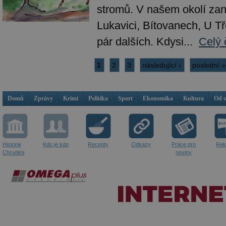
stromů. V našem okolí zan
Lukavici, Bítovanech, U T
pár dalších. Kdysi...
Celý 
1
2
3
následující ›
poslední »
Domů
Zprávy
Krimi
Politika
Sport
Ekonomika
Kultura
Od 
Historie
Kdo je kdo
Recepty
Odkazy
Práce pro
Rek
Chrudimi
noviny