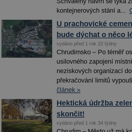
Schválený návrh se týká 
kontejnerových stání a...
U prachovické cemen
bude dýchat o něco l
vydáno před 1 rok 22 týdny
Chrudimsko – Po téměř os
usilovného zapojení místní
neziskových organizací do 
překračování limitů vypouš
článek »
Hektická údržba zele
skončit!
vydáno před 1 rok 34 týdny
Chrudim – Město už má k