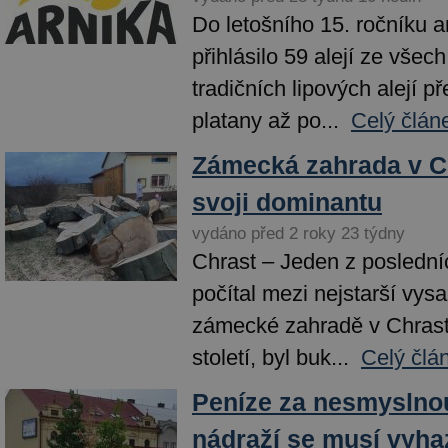
Do letošního 15. ročníku a
přihlásilo 59 alejí ze všech
tradičních lipových alejí p
platany až po...
Celý člán
Zámecká zahrada v Ch
svoji dominantu
vydáno před 2 roky 23 týdny
Chrast – Jeden z poslední
počítal mezi nejstarší vys
zámecké zahradě v Chrasti
století, byl buk...
Celý člá
Peníze za nesmyslno
nádraží se musí vyha