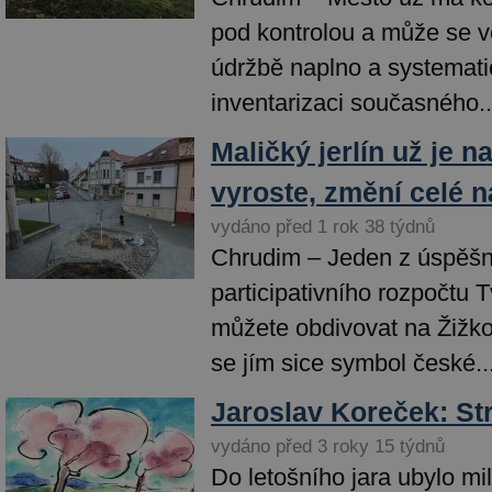
pod kontrolou a může se vě
údržbě naplno a systemati
inventarizaci současného..
Maličký jerlín už je n
vyroste, změní celé 
vydáno před 1 rok 38 týdnů
Chrudim – Jeden z úspěšn
participativního rozpočtu
můžete obdivovat na Žižko
se jím sice symbol české..
Jaroslav Koreček: S
vydáno před 3 roky 15 týdnů
Do letošního jara ubylo mi