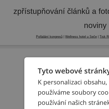
zpřístupňování článků a fo
noviny
Pořádání kongresů
|
Wellness hotel u Seče
|
Tisk R
Tyto webové stránky
K personalizaci obsahu,
používáme soubory coo
používání našich stránek