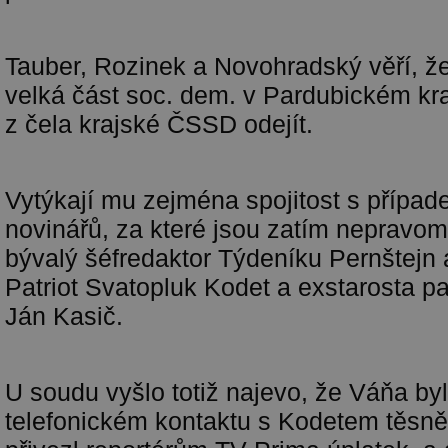
Tauber, Rozinek a Novohradský věří, že
velká část soc. dem. v Pardubickém kra
z čela krajské ČSSD odejít.
Vytýkají mu zejména spojitost s případ
novinářů, za které jsou zatím nepravo
bývalý šéfredaktor Týdeníku Pernštejn
Patriot Svatopluk Kodet a exstarosta p
Ján Kasič.
U soudu vyšlo totiž najevo, že Váňa by
telefonickém kontaktu s Kodetem těsně