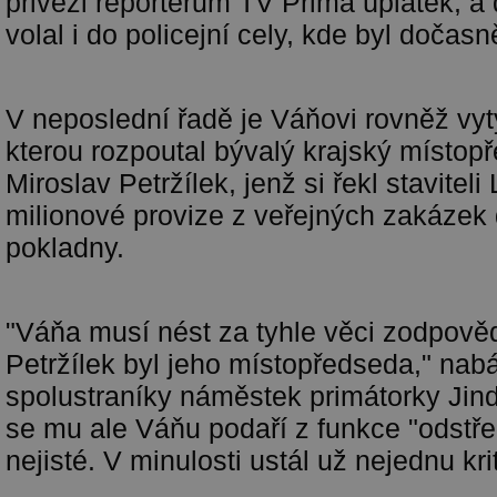
přivezl reportérům TV Prima úplatek, 
volal i do policejní cely, kde byl dočasn
V neposlední řadě je Váňovi rovněž vyt
kterou rozpoutal bývalý krajský míst
Miroslav Petržílek, jenž si řekl staviteli
milionové provize z veřejných zakázek 
pokladny.
"Váňa musí nést za tyhle věci zodpově
Petržílek byl jeho místopředseda," nab
spolustraníky náměstek primátorky Jind
se mu ale Váňu podaří z funkce "odstřeli
nejisté. V minulosti ustál už nejednu kr