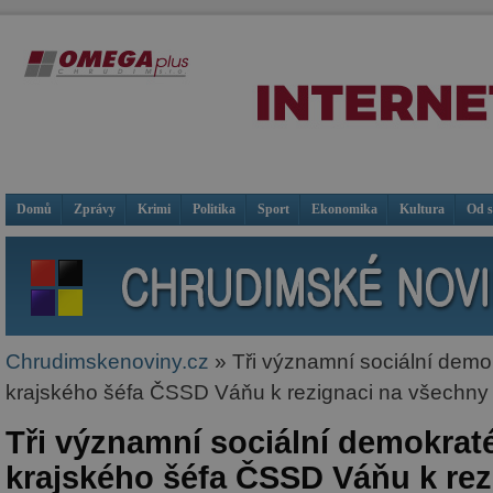
Domů
Zprávy
Krimi
Politika
Sport
Ekonomika
Kultura
Od 
Chrudimskenoviny.cz
» Tři významní sociální demok
krajského šéfa ČSSD Váňu k rezignaci na všechny 
Tři významní sociální demokraté
krajského šéfa ČSSD Váňu k rez