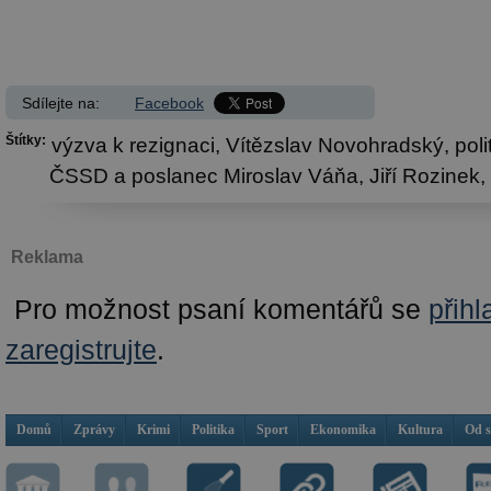
Sdílejte na:
Facebook
Štítky:
výzva k rezignaci,
Vítězslav Novohradský,
poli
ČSSD a poslanec Miroslav Váňa,
Jiří Rozinek,
Reklama
Pro možnost psaní komentářů se
přihl
zaregistrujte
.
Domů
Zprávy
Krimi
Politika
Sport
Ekonomika
Kultura
Od 