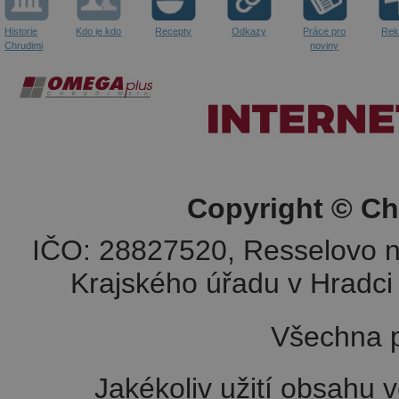
Historie
Kdo je kdo
Recepty
Odkazy
Práce pro
Rek
Chrudimi
noviny
Copyright © Ch
IČO: 28827520, Resselovo n
Krajského úřadu v Hradci 
Všechna p
Jakékoliv užití obsahu v