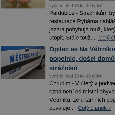
vydáno před 13 let 49 týdnů
Pardubice - Strážníkům by
restaurace Rybárna nahláš
jezera pohybuje muž, kter
utopit. Stále totiž...
Celý č
Opilec se Na Větrníku
popelnic, došel dom
strážníků
vydáno před 13 let 49 týdnů
Chrudim - V úterý v podveče
oznámení od místní obyvat
Větrníku, že u tamních pop
povaluje...
Celý článek »