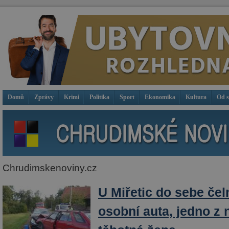
Domů
Zprávy
Krimi
Politika
Sport
Ekonomika
Kultura
Od 
Chrudimskenoviny.cz
U Miřetic do sebe čel
osobní auta, jedno z n