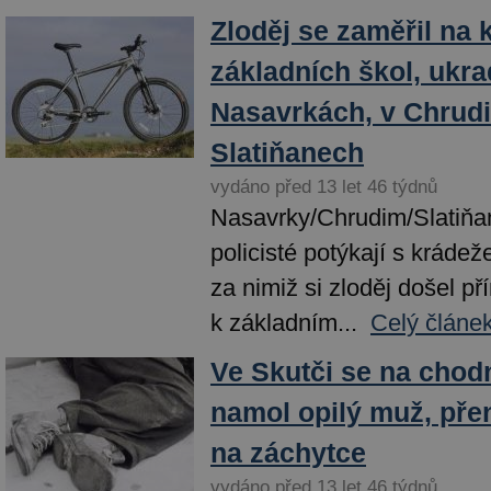
Zloděj se zaměřil na 
základních škol, ukrad
Nasavrkách, v Chrudi
Slatiňanech
vydáno před 13 let 46 týdnů
Nasavrky/Chrudim/Slatiňan
policisté potýkají s krádeže
za nimiž si zloděj došel př
k základním...
Celý článe
Ve Skutči se na chod
namol opilý muž, pře
na záchytce
vydáno před 13 let 46 týdnů