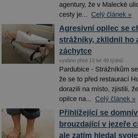
agentury, že v Malecké uli
cesty je...
Celý článek »
Agresivní opilec se ch
strážníky, zklidnil ho
záchytce
vydáno před 13 let 49 týdnů
Pardubice - Strážníkům se
že se to před restaurací 
dorazili na místo, zjistili, 
opilce na...
Celý článek »
Přihlížející se domní
brouzdající v jezeře c
ale zatím hledal svoj