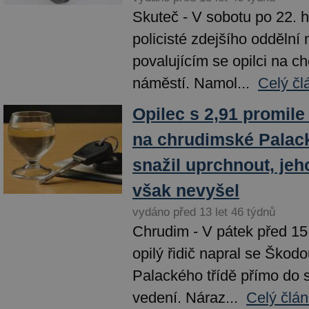
Skuteč - V sobotu po 22. h
policisté zdejšího oddělní
povalujícím se opilci na c
náměstí. Namol...
Celý čl
Opilec s 2,91 promil
na chrudimské Palack
snažil uprchnout, je
však nevyšel
vydáno před 13 let 46 týdnů
Chrudim - V pátek před 15.
opilý řidič napral se Škodo
Palackého třídě přímo do 
vedení. Náraz...
Celý člán