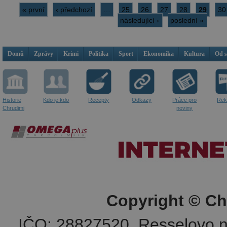
« první
‹ předchozí
…
25
26
27
28
29
30
následující ›
poslední »
Domů
Zprávy
Krimi
Politika
Sport
Ekonomika
Kultura
Od 
Historie
Kdo je kdo
Recepty
Odkazy
Práce pro
Rek
Chrudimi
noviny
Copyright © Ch
IČO: 28827520, Resselovo n