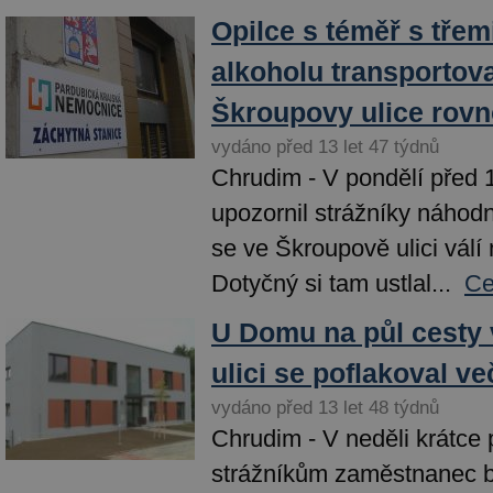
Opilce s téměř s třem
alkoholu transportoval
Škroupovy ulice rovn
vydáno před 13 let 47 týdnů
Chrudim - V pondělí před 
upozornil strážníky náhod
se ve Škroupově ulici válí 
Dotyčný si tam ustlal...
Ce
U Domu na půl cesty
ulici se poflakoval ve
vydáno před 13 let 48 týdnů
Chrudim - V neděli krátce 
strážníkům zaměstnanec 