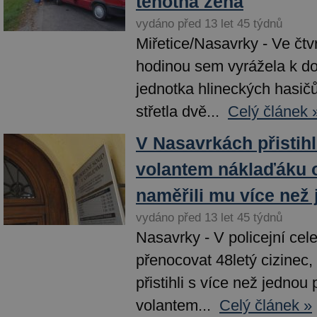
těhotná žena
vydáno před 13 let 45 týdnů
Miřetice/Nasavrky - Ve čtv
hodinou sem vyrážela k d
jednotka hlineckých hasič
střetla dvě...
Celý článek 
V Nasavrkách přistihli
volantem náklaďáku o
naměřili mu více než
vydáno před 13 let 45 týdnů
Nasavrky - V policejní cel
přenocovat 48letý cizinec, 
přistihli s více než jednou
volantem...
Celý článek »