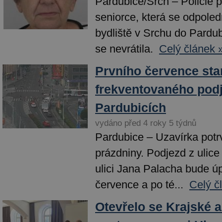
Pardubice/Srch – Policie p
seniorce, která se odpole
bydliště v Srchu do Pardub
se nevrátila.
Celý článek 
Prvního července star
frekventovaného pod
Pardubicích
vydáno před 4 roky 5 týdnů
Pardubice – Uzavírka potrv
prázdniny. Podjezd z ulice
ulici Jana Palacha bude ú
července a po té...
Celý č
Otevřelo se Krajské a