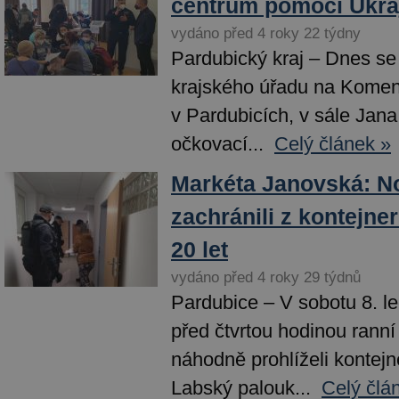
centrum pomoci Ukra
vydáno před 4 roky 22 týdny
Pardubický kraj – Dnes se
krajského úřadu na Kome
v Pardubicích, v sále Jan
očkovací...
Celý článek »
Markéta Janovská: N
zachránili z kontejne
20 let
vydáno před 4 roky 29 týdnů
Pardubice – V sobotu 8. l
před čtvrtou hodinou rann
náhodně prohlíželi kontejne
Labský palouk...
Celý člá