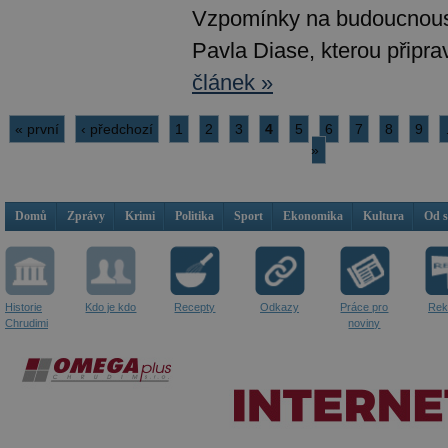
Vzpomínky na budoucnoust
Pavla Diase, kterou připrav
článek »
« první
‹ předchozí
1
2
3
4
5
6
7
8
9
»
Domů
Zprávy
Krimi
Politika
Sport
Ekonomika
Kultura
Od 
Historie
Kdo je kdo
Recepty
Odkazy
Práce pro
Rek
Chrudimi
noviny