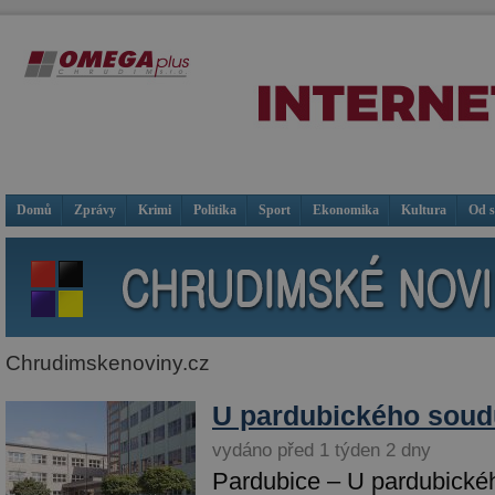
Domů
Zprávy
Krimi
Politika
Sport
Ekonomika
Kultura
Od 
Chrudimskenoviny.cz
U pardubického soudu
vydáno před 1 týden 2 dny
Pardubice – U pardubické