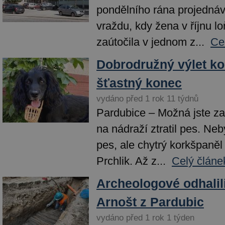
pondělního rána projednáv
vraždu, kdy žena v říjnu l
zaútočila v jednom z...
Ce
Dobrodružný výlet k
šťastný konec
vydáno před 1 rok 11 týdnů
Pardubice – Možná jste za
na nádraží ztratil pes. Neb
pes, ale chytrý korkšpaně
Prchlik. Až z...
Celý článe
Archeologové odhalil
Arnošt z Pardubic
vydáno před 1 rok 1 týden