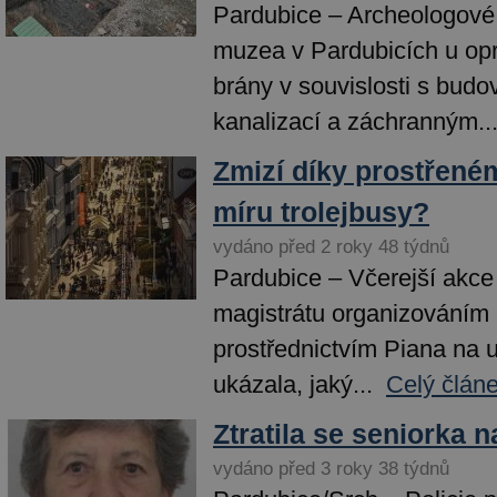
Pardubice – Archeologov
muzea v Pardubicích u op
brány v souvislosti s bud
kanalizací a záchranným..
Zmizí díky prostřeném
míru trolejbusy?
vydáno před 2 roky 48 týdnů
Pardubice – Včerejší akce
magistrátu organizováním 
prostřednictvím Piana na ul
ukázala, jaký...
Celý člán
Ztratila se seniorka n
vydáno před 3 roky 38 týdnů