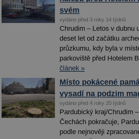
svém
vydáno před 3 roky 14 týdnů
Chrudim – Letos v dubnu 
deset let od začátku arch
průzkumu, kdy byla v mís
parkoviště před Hotelem B
článek »
Místo pokácené památ
vysadí na podzim mag
vydáno před 4 roky 20 týdnů
Pardubický kraj/Chrudim –
Čechách pokračuje, Pardub
podle nejnověji zpracované