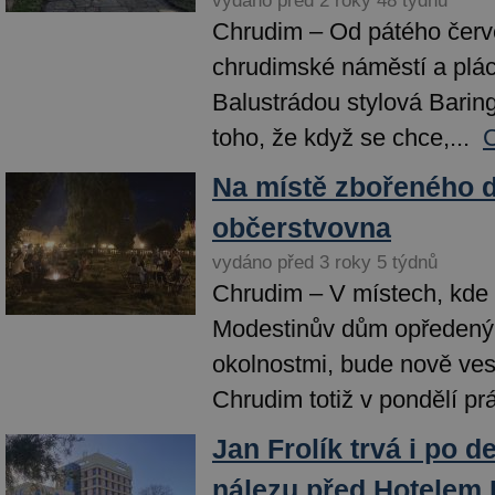
vydáno před 2 roky 48 týdnů
Chrudim – Od pátého červ
chrudimské náměstí a plá
Balustrádou stylová Barin
toho, že když se chce,...
C
Na místě zbořeného 
občerstvovna
vydáno před 3 roky 5 týdnů
Chrudim – V místech, kde 
Modestinův dům opředený 
okolnostmi, bude nově ve
Chrudim totiž v pondělí prá
Jan Frolík trvá i po d
nálezu před Hotelem