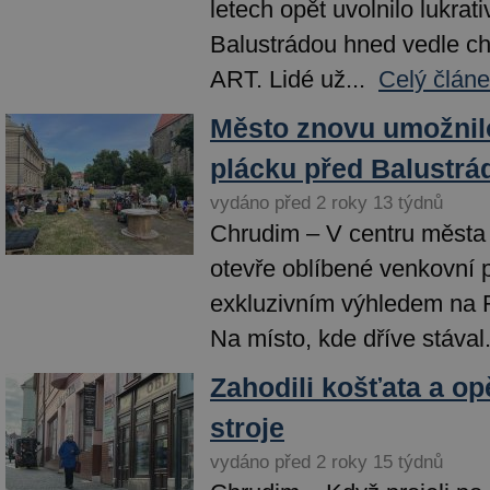
letech opět uvolnilo lukrat
Balustrádou hned vedle c
ART. Lidé už...
Celý článe
Město znovu umožnil
plácku před Balustrá
vydáno před 2 roky 13 týdnů
Chrudim – V centru města 
otevře oblíbené venkovní 
exkluzivním výhledem na 
Na místo, kde dříve stával.
Zahodili košťata a op
stroje
vydáno před 2 roky 15 týdnů