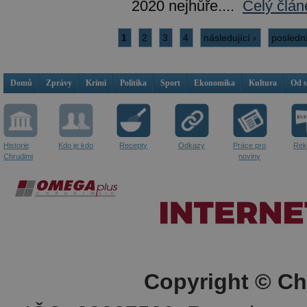
2020 nejhůře....
Celý člán
1
2
3
4
následující ›
posledn
Domů
Zprávy
Krimi
Politika
Sport
Ekonomika
Kultura
Od 
Historie
Kdo je kdo
Recepty
Odkazy
Práce pro
Rek
Chrudimi
noviny
Copyright © Ch