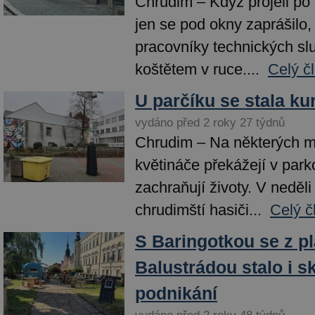
Chrudim – Když projeli po
jen se pod okny zaprášilo, 
pracovníky technických slu
koštětem v ruce....
Celý č
U parčíku se stala ku
vydáno před 2 roky 27 týdnů
Chrudim – Na některých m
květináče překážejí v park
zachraňují životy. V neděli 
chrudimští hasiči...
Celý č
S Baringotkou se z p
Balustrádou stalo i s
podnikání