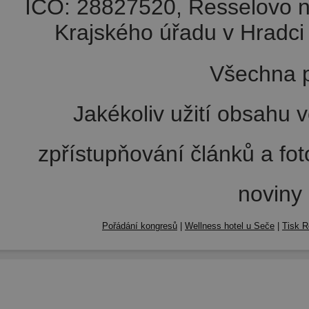
IČO: 28827520, Resselovo n
Krajského úřadu v Hradci 
Všechna p
Jakékoliv užití obsahu v
zpřístupňování článků a fo
noviny
Pořádání kongresů
|
Wellness hotel u Seče
|
Tisk R