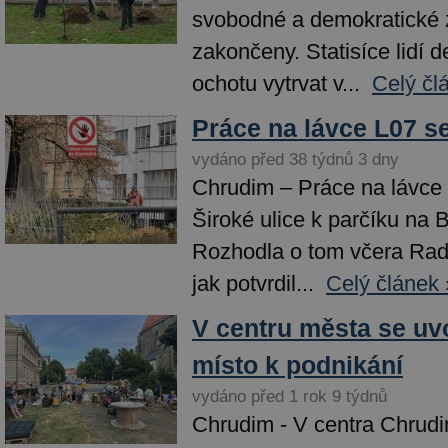
svobodné a demokratické 
zakončeny. Statisíce lidí 
ochotu vytrvat v...
Celý čl
Práce na lávce L07 s
vydáno před 38 týdnů 3 dny
Chrudim – Práce na lávce 
Široké ulice k parčíku na B
Rozhodla o tom včera Ra
jak potvrdil...
Celý článek 
V centru města se uv
místo k podnikání
vydáno před 1 rok 9 týdnů
Chrudim - V centra Chrudi