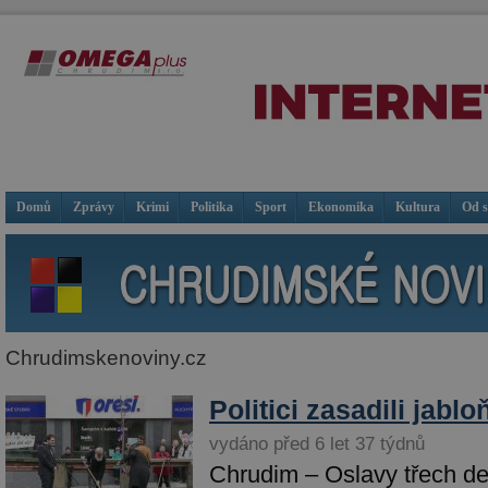
Domů
Zprávy
Krimi
Politika
Sport
Ekonomika
Kultura
Od 
Chrudimskenoviny.cz
Politici zasadili jabl
vydáno před 6 let 37 týdnů
Chrudim – Oslavy třech des