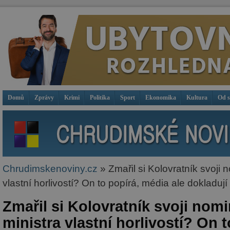
Domů
Zprávy
Krimi
Politika
Sport
Ekonomika
Kultura
Od 
Chrudimskenoviny.cz
» Zmařil si Kolovratník svoji 
vlastní horlivostí? On to popírá, média ale dokladuj
Zmařil si Kolovratník svoji nomi
ministra vlastní horlivostí? On t