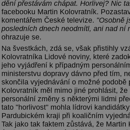
dění přestávám chápat. Horlivej? Nic t
facebooku Martin Kolovratník. Pozastav
komentářem České televize.
"Osobně j
posledních dnech neodmítl, ani nad ní 
ohrazuje se.
Na švestkách, zdá se, však přistihly vz
Kolovratníka Lidové noviny, které zad
jeho vyjádření k případným personáln
ministerstvu dopravy dávno před tím, 
skončila vyjednávání o možné podobě př
Kolovratník měl mimo jiné prohlásit, že
personální změny s některými lidmi pře
tato "horlivost" mohla lídrovi kandidátk
Pardubickém kraji při koaličním vyjedná
Tak jako tak faktem zůstává, že Martin 