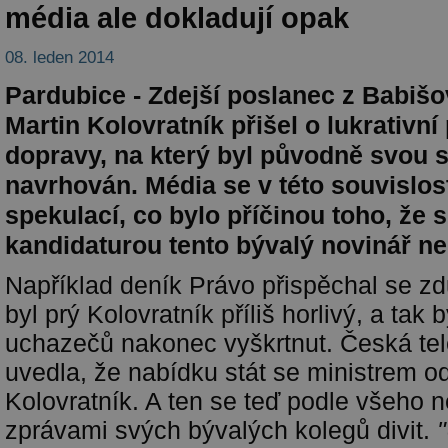
média ale dokladují opak
08. leden 2014
Pardubice - Zdejší poslanec z Babiš
Martin Kolovratník přišel o lukrativní
dopravy, na který byl původně svou 
navrhován. Média se v této souvislost
spekulací, co bylo příčinou toho, že 
kandidaturou tento bývalý novinář ne
Například deník Právo přispěchal se z
byl prý Kolovratník příliš horlivý, a tak 
uchazečů nakonec vyškrtnut. Česká tel
uvedla, že nabídku stát se ministrem o
Kolovratník. A ten se teď podle všeho 
zprávami svých bývalých kolegů divit.