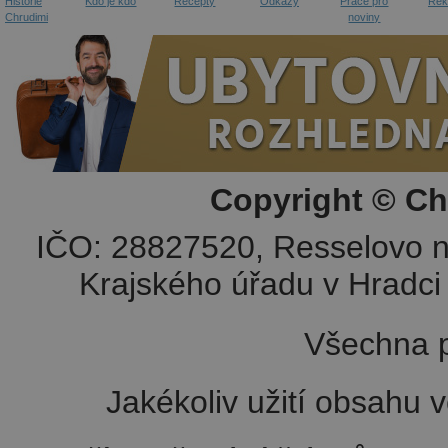
Historie
Kdo je kdo
Recepty
Odkazy
Práce pro
Rek
Chrudimi
noviny
Copyright © Ch
IČO: 28827520, Resselovo n
Krajského úřadu v Hradci 
Všechna p
Jakékoliv užití obsahu v