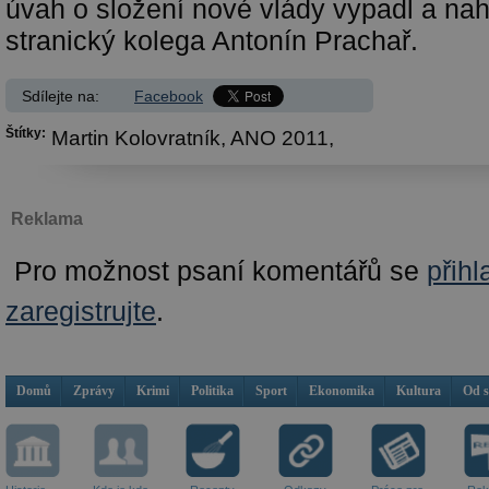
úvah o složení nové vlády vypadl a nah
stranický kolega Antonín Prachař.
Sdílejte na:
Facebook
Štítky:
Martin Kolovratník,
ANO 2011,
Reklama
Pro možnost psaní komentářů se
přihl
zaregistrujte
.
Domů
Zprávy
Krimi
Politika
Sport
Ekonomika
Kultura
Od 