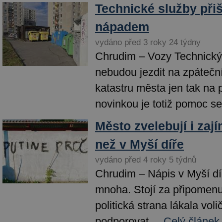
Technické služby při
nápadem
vydáno před 3 roky 24 týdny
Chrudim – Vozy Technický
nebudou jezdit na zpátečn
katastru města jen tak na
novinkou je totiž pomoc se.
Město zvelebují i zaj
než v Myší díře
vydáno před 4 roky 5 týdnů
Chrudim – Nápis v Myší díř
mnoha. Stojí za připomen
politická strana lákala voli
podporovat...
Celý článek