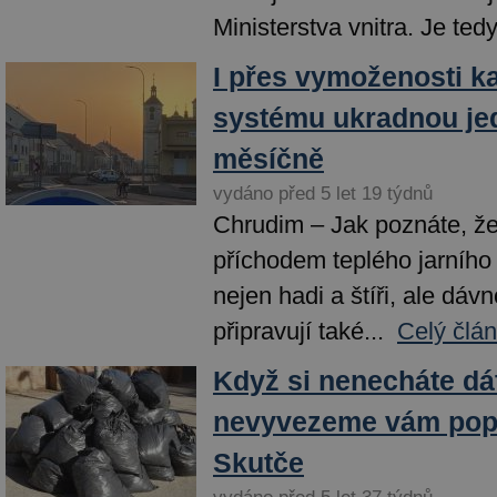
Ministerstva vnitra. Je tedy.
I přes vymoženosti 
systému ukradnou je
měsíčně
vydáno před 5 let 19 týdnů
Chrudim – Jak poznáte, že 
příchodem teplého jarního 
nejen hadi a štíři, ale dá
připravují také...
Celý člá
Když si nenecháte dát
nevyvezeme vám popel
Skutče