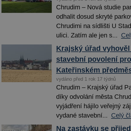
Chrudim – Nová studie pa
odhalit dosud skryté parko
Chrudimi na sídlišti U Sta
ulici. Zatím ale jen s...
Cel
Krajský úřad vyhověl 
stavební povolení pro
Kateřinském předměs
vydáno před 1 rok 17 týdnů
Chrudim – Krajský úřad Pa
díky odvolání města Chrud
vyjádření hájilo veřejný záj
vydané stavební...
Celý č
Na zastávku se přijed