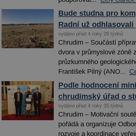
Bude studna pro kom
Radní už odhlasovali
vydáno před 4 roky 29 týdnů
Chrudim – Součástí přípr
dvora v průmyslové zóně z
průzkumného geologického
František Pilný (ANO...
Ce
Podle hodnocení mini
chrudimský úřad o st
vydáno před 4 roky 35 týdnů
Chrudim – Motivační soutě
pořádá a organizuje Odbor
rozvoje a koordinace veře