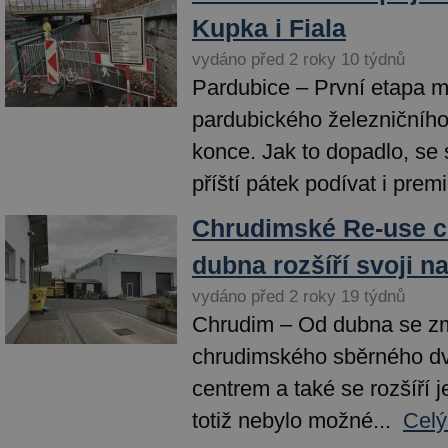
Kupka i Fiala
vydáno před 2 roky 10 týdnů
Pardubice – První etapa 
pardubického železničního
konce. Jak to dopadlo, se
příští pátek podívat i premié
Chrudimské Re-use c
dubna rozšíří svoji n
vydáno před 2 roky 19 týdnů
Chrudim – Od dubna se zm
chrudimského sběrného dv
centrem a také se rozšíří 
totiž nebylo možné...
Celý