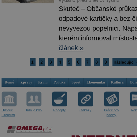
vydáno před 5 let 37 týdnů
Skuteč – Občanské průkaz
odpadové kartičky a bez č
nevyvezou popelnici. Nápa
kterém informoval místosta
článek »
1
2
3
4
5
6
7
8
9
následující 
Domů
Zprávy
Krimi
Politika
Sport
Ekonomika
Kultura
Od 
Historie
Kdo je kdo
Recepty
Odkazy
Práce pro
Rek
Chrudimi
noviny