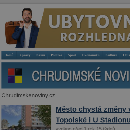
Domů
Zprávy
Krimi
Politika
Sport
Ekonomika
Kultura
Od 
Chrudimskenoviny.cz
Město chystá změny 
Topolské i U Stadion
vydáno před 1 rok 15 týdnů