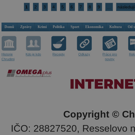
1
2
3
4
5
6
7
8
9
…
následují
Domů
Zprávy
Krimi
Politika
Sport
Ekonomika
Kultura
Od 
Historie
Kdo je kdo
Recepty
Odkazy
Práce pro
Rek
Chrudimi
noviny
Copyright © Ch
IČO: 28827520, Resselovo n