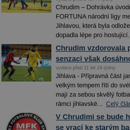
Chrudim – Dohrávka úvodn
FORTUNA národní ligy me
Jihlavou, která byla odlože
dopadla lépe pro hostující.
Chrudim vzdorovala pr
senzaci však dosáhn
vydáno před 11 let 24 týdny
Jihlava - Přípravná část ja
velkým tempem řítí do sv
mají za sebou skvělý fotba
rámci jihlavské...
Celý člá
V Chrudimi se bude h
se vrací ke starým b