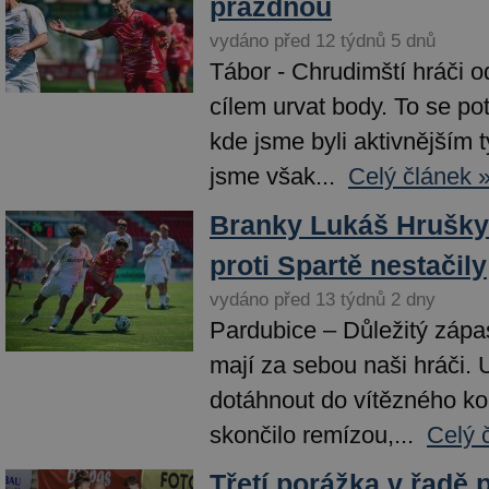
prázdnou
vydáno před 12 týdnů 5 dnů
Tábor - Chrudimští hráči o
cílem urvat body. To se potv
kde jsme byli aktivnějším
jsme však...
Celý článek 
Branky Lukáš Hrušky 
proti Spartě nestačily
vydáno před 13 týdnů 2 dny
Pardubice – Důležitý zápas
mají za sebou naši hráči. U
dotáhnout do vítězného ko
skončilo remízou,...
Celý 
Třetí porážka v řadě p