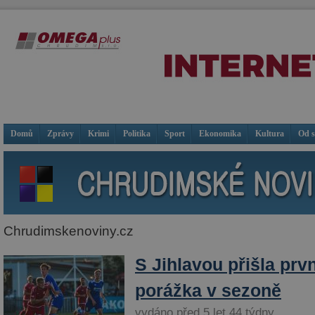
Domů
Zprávy
Krimi
Politika
Sport
Ekonomika
Kultura
Od 
Chrudimskenoviny.cz
S Jihlavou přišla prv
porážka v sezoně
vydáno před 5 let 44 týdny