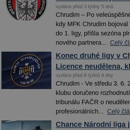
vydáno před 3 týdny 5 dnů
Chrudim – Po veleúspěšn
kdy MFK Chrudim bojoval 
do 1. ligy, přišla sezóna p
nového partnera...
Celý č
Konec druhé ligy v C
Licence neudělena, k
vydáno před 8 týdnů 4 dny
Chrudim - Ve středu 3. 6.
klubu doručeno rozhodnutí
tribunálu FAČR o neudělen
profesionálních...
Celý čl
Chance Národní liga 