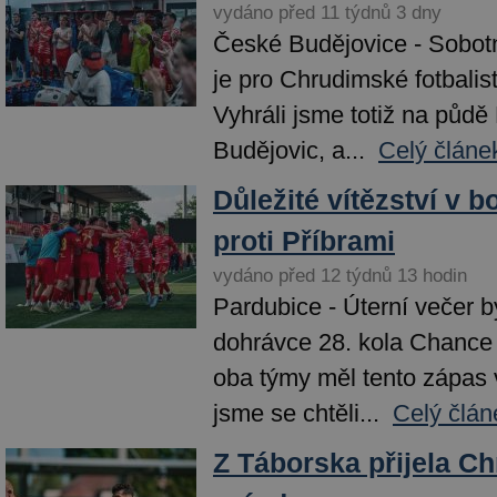
vydáno před 11 týdnů 3 dny
České Budějovice - Sobotn
je pro Chrudimské fotbalis
Vyhráli jsme totiž na pů
Budějovic, a...
Celý článe
Důležité vítězství v b
proti Příbrami
vydáno před 12 týdnů 13 hodin
Pardubice - Úterní večer 
dohrávce 28. kola Chance 
oba týmy měl tento zápas
jsme se chtěli...
Celý člán
Z Táborska přijela C