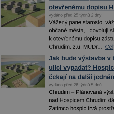
otevřenému dopisu H
vydáno před 25 týdnů 2 dny
Vážený pane starosto, váž
občané města, dovoluji si 
k otevřenému dopisu zást
Chrudim, z.ú. MUDr...
Cel
Jak bude výstavba v 
ulici vypadat? Hospic
čekají na další jedná
vydáno před 26 týdnů 5 dnů
Chrudim – Plánovaná výs
nad Hospicem Chrudim dál
Zatímco hospic trvá prostř