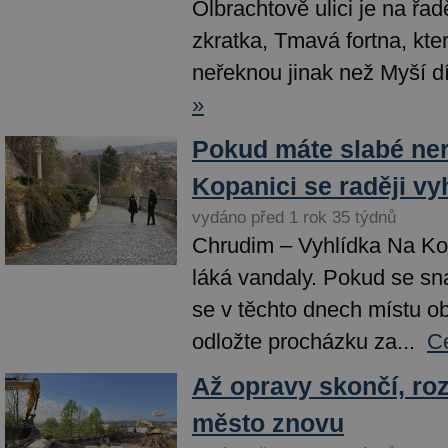
Olbrachtově ulici je na řad
zkratka, Tmavá fortna, kter
neřeknou jinak než Myší dír
»
Pokud máte slabé ner
Kopanici se raději vy
vydáno před 1 rok 35 týdnů
Chrudim – Vyhlídka Na Ko
láká vandaly. Pokud se sna
se v těchto dnech místu o
odložte procházku za...
Ce
Až opravy skončí, ro
město znovu