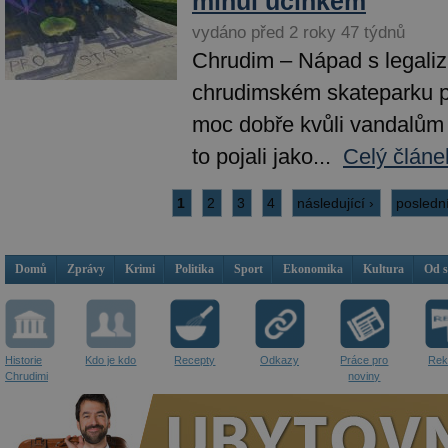
minul účinkem
vydáno před 2 roky 47 týdnů
Chrudim – Nápad s legaliz
chrudimském skateparku pro
moc dobře kvůli vandalům 
to pojali jako...
Celý článe
1
2
3
4
následující ›
posledn
Domů
Zprávy
Krimi
Politika
Sport
Ekonomika
Kultura
Od 
Historie
Kdo je kdo
Recepty
Odkazy
Práce pro
Rek
Chrudimi
noviny