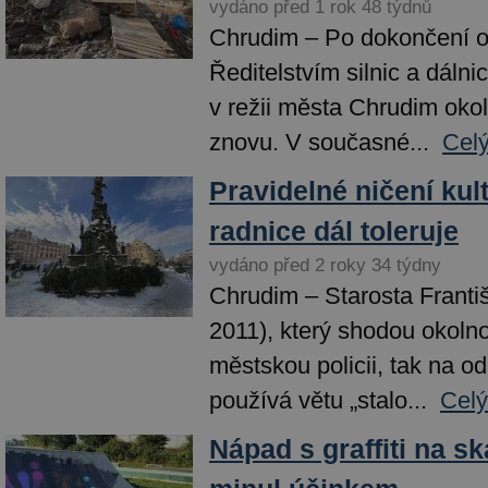
vydáno před 1 rok 48 týdnů
Chrudim – Po dokončení 
Ředitelstvím silnic a dáln
v režii města Chrudim okol
znovu. V současné...
Celý
Pravidelné ničení kul
radnice dál toleruje
vydáno před 2 roky 34 týdny
Chrudim – Starosta Franti
2011), který shodou okolnos
městskou policii, tak na od
používá větu „stalo...
Celý
Nápad s graffiti na s