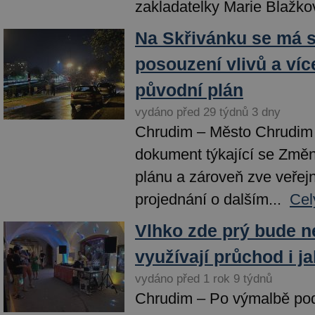
zakladatelky Marie Blažkov
Na Skřivánku se má s
posouzení vlivů a ví
původní plán
vydáno před 29 týdnů 3 dny
Chrudim – Město Chrudim 
dokument týkající se Změ
plánu a zároveň zve veřej
projednání o dalším...
Cel
Vlhko zde prý bude ne
využívají průchod i 
vydáno před 1 rok 9 týdnů
Chrudim – Po výmalbě po