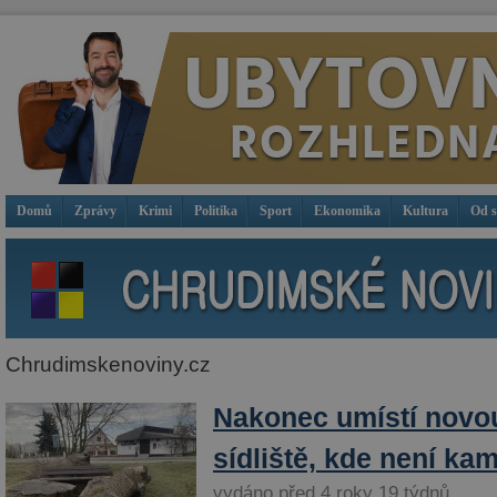
Domů
Zprávy
Krimi
Politika
Sport
Ekonomika
Kultura
Od 
Chrudimskenoviny.cz
Nakonec umístí novo
sídliště, kde není ka
vydáno před 4 roky 19 týdnů