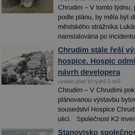
Chrudim – V tomto týdnu,
podle plánu, by měla být d
městského strážníka Luká
nainstalována po incidentu 
Chrudim stále řeší v
hospice. Hospic odmí
návrh developera
vydáno před 10 týdnů 5 dnů
Chrudim – V Chrudimi pok
plánovanou výstavbu byto
sousedství Hospice Chrud
ulici. Společnost K2 invest
Stanovisko společnos