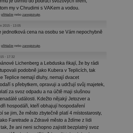
firmu je uvrhlo do područí svozových firem,
 tom my v Chrudimi s VAKem a vodou.
e
přihlašte
nebo
zaregistrujte
.
n 2015 - 13:05
to je jednotková cena na osobu se Vám nepochybně
e
přihlašte
nebo
zaregistrujte
.
15 - 17:32
pánové Lichenberg a Lebduska ŕikají, že by rádi
stupovali podobně jako Kubera v Teplicích, tak
že Teplice nemají dluhy, nemají dvacet
odaří s přebytkem, opravuji a udržují svůj majetek,
platí za svoz odpadu a na účtě maji slušnou
enadálé události. Kdežto nějaký Jetozver a
ři hospodáři, kteří obhajují hospodaření
bí se jim, že město zbytečně platí 4 místostarosty,
jako Faretrade a Zdravé město a ždíme z lidi
tak, že ani neni schopno zajistit bezplatný svoz