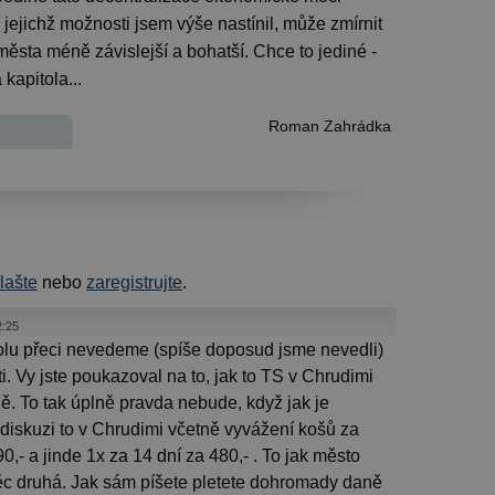
 jejichž možnosti jsem výše nastínil, může zmírnit
ěsta méně závislejší a bohatší. Chce to jediné -
 kapitola...
Roman Zahrádka
hlašte
nebo
zaregistrujte
.
2:25
olu přeci nevedeme (spíše doposud jsme nevedli)
. Vy jste poukazoval na to, jak to TS v Chrudimi
ně. To tak úplně pravda nebude, když jak je
iskuzi to v Chrudimi včetně vyvážení košů za
0,- a jinde 1x za 14 dní za 480,- . To jak město
 věc druhá. Jak sám píšete pletete dohromady daně