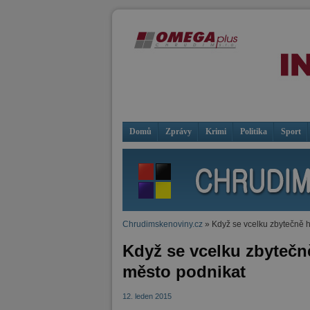
Domů
Zprávy
Krimi
Politika
Sport
Chrudimskenoviny.cz
» Když se vcelku zbytečně 
Když se vcelku zbytečn
město podnikat
12. leden 2015