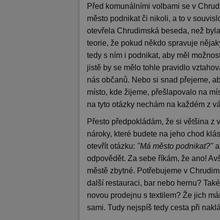
Před komunálními volbami se v Chrud
město podnikat či nikoli, a to v souvis
otevřela Chrudimská beseda, než byla
teorie, že pokud někdo spravuje nějaký
tedy s ním i podnikat, aby měl možnos
jistě by se mělo tohle pravidlo vztaho
nás občanů. Nebo si snad přejeme, a
místo, kde žijeme, přešlapovalo na m
na tyto otázky nechám na každém z vá
Přesto předpokládám, že si většina z 
nároky, které budete na jeho chod klást
otevřít otázku:
"Má město podnikat?"
a
odpovědět. Za sebe říkám, že ano! Avš
městě zbytné. Potřebujeme v Chrudimi
další restauraci, bar nebo hernu? Ta
novou prodejnu s textilem? Že jich mám
sami. Tudy nejspíš tedy cesta při na