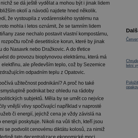
 nichž se dá ještě vydělat a mohou být i jinak lidem
bližším okolí a návodů najdete hned několik.
bedí, že vystoupila z vodárenského systému na
roto mohla i letos oznámit, že se tamním lidem
Dalš
tiňany zase nechalo postavit vlastní kompostárnu,
Červen
ozpočtu ročně desetitisíce korun, které by jinak
u do Nasavrk nebo Dražkovic. A do třetice
vést do provozu bioplynovou elektrárnu, která má
Chrudi
elektřinu, ale především teplo, což by Sezemice
letní 
 zdražujícím odpadním teplu z Opatovic.
Položi
počívá užitečnost podnikání? A proč ho také
opakov
 smysluplně podnikat bez ohledu na rádoby
 politických subjektů. Měla by se umět co nejvíce
ly vnější vlivy spočívající například v naprosté
užeb či energií, jejichž cena je vždy závislá na
nergii poskytuje. Nikoli na vůli těch, kteří jsou
ni se podvolit cenovému diktátu kolosů, za nimiž
. Jedině tato decentralizace ekonomické moci