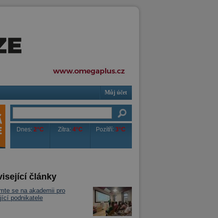
Můj účet
Dnes:
2°C
Zítra:
4°C
Pozítří:
3°C
isející články
te se na akademii pro
jící podnikatele