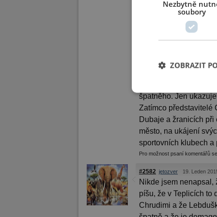
Nezbytně nutn
až potom. Mě to ta
soubory
DEMAGOGII ZDA
PS: vzít si příkla
cca 750,- až 900,-
Předpokládám, že přes 5
ZOBRAZIT P
lidi. Tedy, jeho svoz b
odpadu a nechce za to n
špatněho. Jen ukazuje,
Zatímco představitelé 
Dubaje a žranicích při
město, na ukájení svýc
sportovních klubech a
Pro možnost psaní komentářů s
#2582
jetozver
19. Leden 201
Nikde jsem nenapsal, že
píšu, že v Teplicích to
Chrudimi a že Lebduška 
špatně a že je demagog