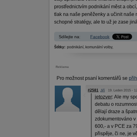
prostřednictvím podnikání měst a obcí,
tlak na naše peněženky a učinit naše m
schopné stratégy, ale to už je zase jiná
Sdílejte na:
Facebook
Štítky:
podnikání,
komunální volby,
Reklama
Pro možnost psaní komentářů se
při
#2581
Jiří
19. Leden 2015 - 1
jetozver
:
Ale my sp
debatu o rozumnosti
dělají draze a špat
zdokumentováno v d
600,- a v PCE za 79
přispěje, či ne, je