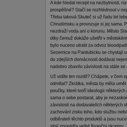
A kde hledat recept na nezbytnosti, na
prospěšné? Stačí se rozhlédnout v nej
Třeba taková Skuteč si už řadu let le
Chrudimsku a provozuje si jej sama. P
nezdraží voda ani o korunu. Město Sla
díky čemuž dokáže ušetřit v městském r
bylo nuceno utratit za odvoz bioodpad
Sezemice na Pardubicku se chystají u
do zdejších domácností dodávat nejen 
nadobro zbavilo závislosti na stále se
Už vidíte ten rozdíl? Chápete, v čem s
odmítat? Zkrátka, města by měla umět
poučky, které tvoří ideologii některých
sama o sebe postarat, aby je nezaskoči
závislosti na dodavatelích některých sl
zachování zisku toho, kdo službu nebo e
odběrateli těchto produktů a jsou nuce
stojí zpravidla velké finanční skupiny