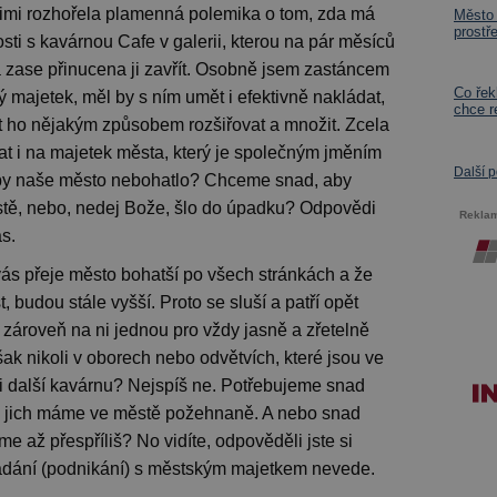
imi rozhořela plamenná polemika o tom, zda má
Město 
prostř
losti s kavárnou Cafe v galerii, kterou na pár měsíců
 zase přinucena ji zavřít. Osobně jsem zastáncem
Co řek
 majetek, měl by s ním umět i efektivně nakládat,
chce r
t ho nějakým způsobem rozšiřovat a množit. Zcela
vat i na majetek města, který je společným jměním
Další 
by naše město nebohatlo? Chceme snad, aby
ístě, nebo, nedej Bože, šlo do úpadku? Odpovědi
Rekla
s.
vás přeje město bohatší po všech stránkách a že
, budou stále vyšší. Proto se sluší a patří opět
 zároveň na ni jednou pro vždy jasně a zřetelně
ak nikoli v oborech nebo odvětvích, které jsou ve
 další kavárnu? Nejspíš ne. Potřebujeme snad
ké jich máme ve městě požehnaně. A nebo snad
e až přespříliš? No vidíte, odpověděli jste si
kládání (podnikání) s městským majetkem nevede.