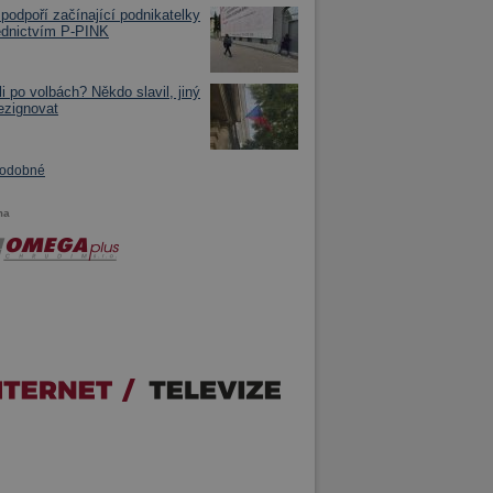
podpoří začínající podnikatelky
ednictvím P-PINK
li po volbách? Někdo slavil, jiný
ezignovat
podobné
ma