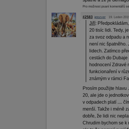
Pro možnost psaní komentářů s
#2583
jetozver
19. Leden 201
Jiří
:
Předpokládám, ž
20 tisíc lidi. Tedy,
za svoz odpadu a ne
není nic špatněho. 
lidech. Zatímco před
cestách do Dubaje a
hodnocení Zdravé m
funkcionaření v růz
známým v rámci Fa
Prosím použijte hlavu 
20, ale jde o jednotko
v odpadech platí .... 
menší. Takže i méně za
dobře, že lidi nic nep
Chrudim bychom se k nim