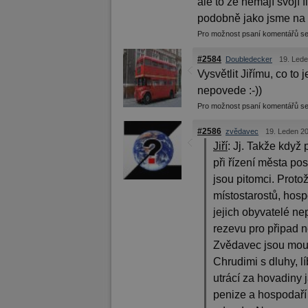
ale to že nemají svojí 
podobně jako jsme na
Pro možnost psaní komentářů s
#2584
Doubledecker
19. Lede
Vysvětlit Jiřímu, co 
nepovede :-))
Pro možnost psaní komentářů s
#2586
zvědavec
19. Leden 20
Jiří
:
Jj. Takže když 
při řízení města po
jsou pitomci. Proto
místostarostů, hosp
jejich obyvatelé ne
rezevu pro připad n
Zvědavec jsou moud
Chrudimi s dluhy, lí
utrácí za hovadiny 
penize a hospodaří 