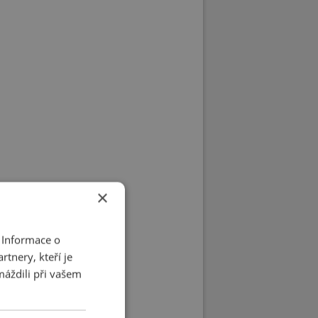
×
 Informace o
tnery, kteří je
máždili při vašem