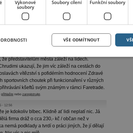
é
Výkonové
Soubory cílení
Funkční soubory
kto nebaví. Díky a loučím se s pozdravem
soubory
AAAAAAAAAARRRRRRRRRRRRRRRRR ;-))))
d z TEPLIC v komunálu znamená mít popelnici za
/osoba a budeme v TOP 10 podobně jako s vodou.
0 tisíc lidi vyprodukuje víc odpadu, než 20 tisíc
ODROBNOSTI
VŠE ODMÍTNOUT
VŠ
ude logicky víc stát. A pokud město platí za svoz
ic na svých obyvatelích, tak to přeci není nic
 že představitelům města záleží na lidech.
Chrudimi ukazují, že jim víc záleží na cestách do
 oslavách vítězství s pofidérním hodnocení Zdravé
h sportovních choutek při funkcionaření v různých
 přihrávání kšeftů svým známým v rámci Faretrade.
e
přihlašte
nebo
zaregistrujte
.
5 - 12:56
 je kdokoliv blbec. Klidně ať lidi neplatí nic. Já
 dělá firma dráž o cca 230,- kč / občan než v
nemá podklady a tvrdí o práci jiných, že jí dělají
. Nic víc a nic míň.