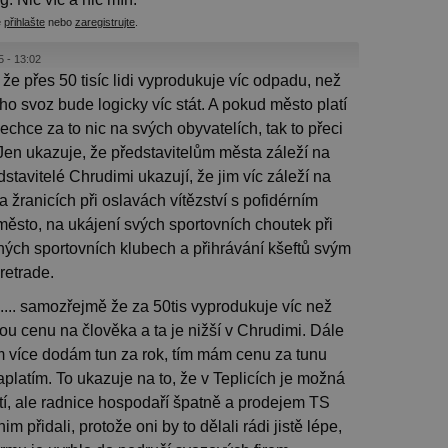
e
přihlašte
nebo
zaregistrujte
.
5 - 13:02
e přes 50 tisíc lidi vyprodukuje víc odpadu, než
 jeho svoz bude logicky víc stát. A pokud město platí
chce za to nic na svých obyvatelích, tak to přeci
Jen ukazuje, že představitelům města záleží na
stavitelé Chrudimi ukazují, že jim víc záleží na
 žranicích při oslavách vítězství s pofidérním
ěsto, na ukájení svých sportovních choutek při
ných sportovních klubech a přihrávání kšeftů svým
retrade.
..... samozřejmě že za 50tis vyprodukuje víc než
vou cenu na člověka a ta je nižší v Chrudimi. Dále
čím více dodám tun za rok, tím mám cenu za tunu
platím. To ukazuje na to, že v Teplicích je možná
latí, ale radnice hospodaří špatně a prodejem TS
 přidali, protože oni by to dělali rádi jistě lépe,