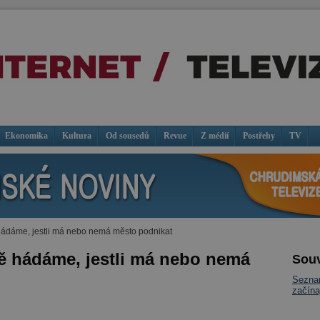
Ekonomika
Kultura
Od sousedů
Revue
Z médií
Postřehy
TV
hádáme, jestli má nebo nemá město podnikat
ě hádáme, jestli má nebo nemá
Souv
Seznam
začína