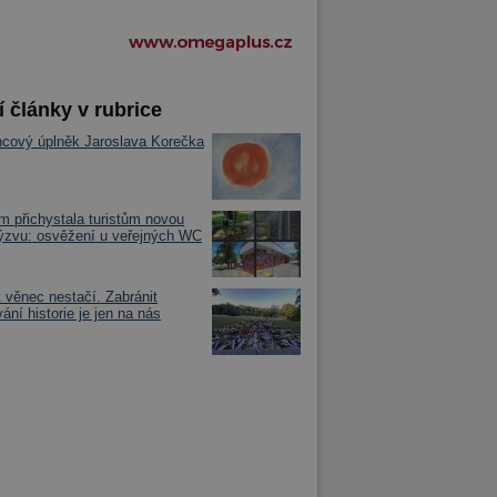
í články v rubrice
cový úplněk Jaroslava Korečka
m přichystala turistům novou
výzvu: osvěžení u veřejných WC
t věnec nestačí. Zabránit
ání historie je jen na nás